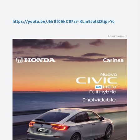
https://youtu.be/JNrIlf06kC8?si=KLm9JulkDljpi-Yo