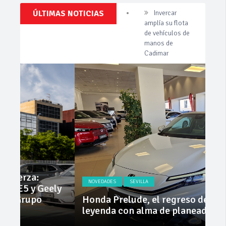
Clásicos,
ÚLTIMAS NOTICIAS
Cárnicas El
Venta,
Alcazar,
Pruebas,
patrocinador de
Entrevistas,
Vídeos
la 42ª Subida a
y
Vejer
mucho
más!
La Junta
implementa
mejoras en la
A381 por Los
Barrios
Invercar
amplía su flota
de vehículos de
manos de
Cadimar
NOVEDADES
SEVILLA
NO
ly
Honda Prelude, el regreso de una
Nue
leyenda con alma de planeador
na