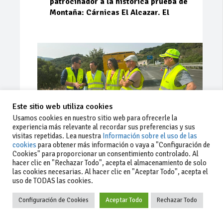
patrocinador a la histórica prueba de
Montaña: Cárnicas El Alcazar. El
Este sitio web utiliza cookies
Usamos cookies en nuestro sitio web para ofrecerle la
experiencia más relevante al recordar sus preferencias y sus
visitas repetidas. Lea nuestra
Información sobre el uso de las
cookies
para obtener más información o vaya a "Configuración de
Cookies" para proporcionar un consentimiento controlado. Al
Ago 03, 2026
87
0
0
hacer clic en "Rechazar Todo", acepta el almacenamiento de solo
las cookies necesarias. Al hacer clic en "Aceptar Todo", acepta el
La Junta implementa mejoras en la
uso de TODAS las cookies.
A381 por Los Barrios
Configuración de Cookies
Aceptar Todo
Rechazar Todo
La Junta de Andalucía, a través de la