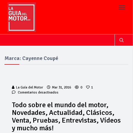
Toggl
Marca: Cayenne Coupé
La Guía del Motor
Mar 31, 2016
0
1
en
Comentarios desactivados
Todo
sobre
Todo sobre el mundo del motor,
el
Novedades, Actualidad, Clásicos,
mundo
del
Venta, Pruebas, Entrevistas, Vídeos
motor,
y mucho más!
Novedades,
Actualidad,