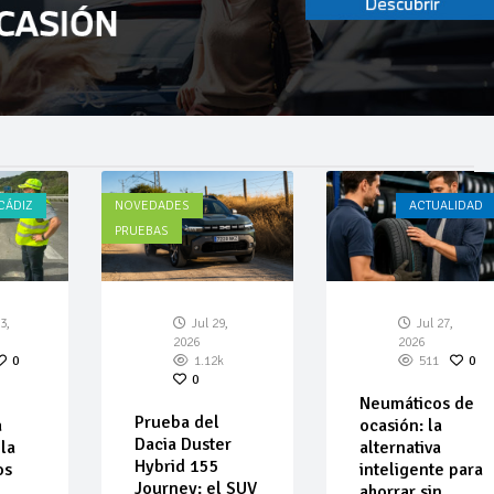
CÁDIZ
NOVEDADES
ACTUALIDAD
PRUEBAS
3,
Jul 29,
Jul 27,
2026
2026
0
1.12k
511
0
0
Neumáticos de
Prueba del
a
ocasión: la
Dacia Duster
la
alternativa
Hybrid 155
os
inteligente para
Journey: el SUV
ahorrar sin