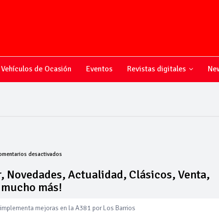
Vehículos de Ocasión
Eventos
Revistas digitales
New
en
omentarios desactivados
Todo
sobre
, Novedades, Actualidad, Clásicos, Venta,
el
y mucho más!
mundo
del
 implementa mejoras en la A381 por Los Barrios
motor,
Novedades,