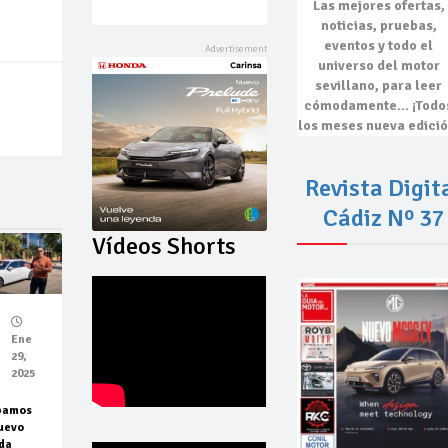
Las mejores
ofertas,
noticias, pruebas,
eventos
y todo el
universo del motor
sevillano, para leer
cómodamente…
¡Todo
los meses nueva edició
Revista Digit
Cádiz Nº 37
Vídeos Shorts
Ene
29,
2025
bamos
uevo
da