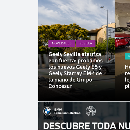
Invercar
Cárnicas 
NOVEDADES
SEVILLA
PRUEBAS
Geely Sevilla aterriza
 Dacia
con fuerza: probamos
rid 155
los nuevos Geely E5 y
Ho
l SUV
Geely Starray EM-i de
re
e sorprende
la mano de Grupo
le
librio
Concesur
p