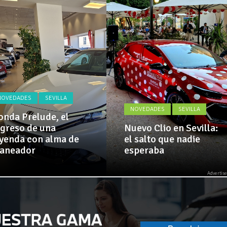
 amplía su flota de vehículos de manos de Cadimar
Actualidad,
Clásicos,
Venta,
El Alcazar, patrocinador de la 42ª Subida a Vejer
Pruebas,
Entrevistas,
Vídeos
y
mucho
más!
NOVEDADES
SEVILLA
NOVEDADES
SEVILLA
nda Prelude, el
greso de una
Nuevo Clio en Sevilla:
yenda con alma de
el salto que nadie
laneador
esperaba