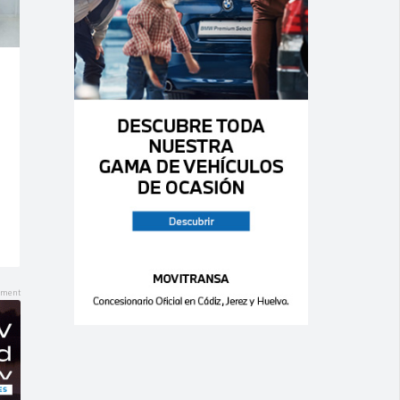
Ago 05,
Ago 05,
2026
2026
0
0
0
0
VOLKSWAGEN –
HYUNDAI – i10 –
T-Roc – 1.5 TSI
1.0 MPI 63cv
150CV LIFE
Klass