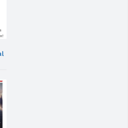
s
n!
al