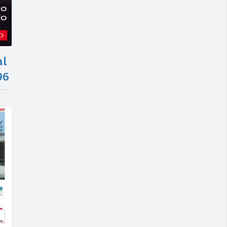
al
96