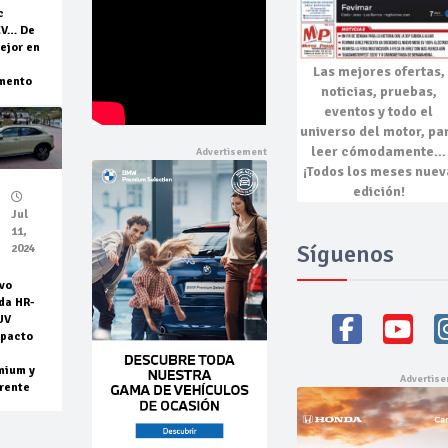
c
EV… De
ejor en
Las mejores
ofertas,
mento
noticias, pruebas,
eventos
y todo el
universo del motor, pa
leer cómodamente…
¡Todos los meses nuev
edición!
Jul
11,
Síguenos
2024
vo
da HR-
UV
pacto
mium y
rente