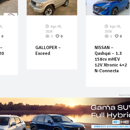
5,
Ago 05,
Ago 05,
2026
2026
0
0
0
0
0
–
GALLOPER –
NISSAN –
20
Exceed
Qashqai – 1.3
158cv mHEV
12V Xtronic 4×2
N-Connecta