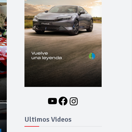
NOVEDADES
Nuevo BMW i3: Y
finalmente el Serie 3
se hizo eléctrico
YouTube
Facebook
Instagram
Ultimos Videos