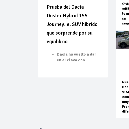
Civi
Prueba del Dacia
e:H
lo m
Duster Hybrid 155
su
Journey: el SUV híbrido
seg
que sorprende por su
equilibrio
Dacia ha vuelto a dar
en el clavo con
Nue
Hon
V: S
com
muy
Pre
dife