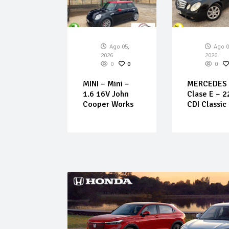
Ago 05,
Ago 05,
Ago 0
026
2026
2026
0
0
0
0
0
LT –
MINI – Mini –
MERCEDES 
e – Zen
1.6 16V John
Clase E – 2
y dCi 96
Cooper Works
CDI Classic
lazas