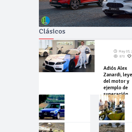
Clásicos
May 03, 
870
Adiós Alex
Zanardi, ley
del motor y
ejemplo de
superación