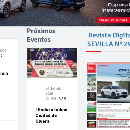
Próximos
Revista Digit
Eventos
SEVILLA Nº 2
2026
0
enda
Jul 20,
2026
331
0
I Enduro Indoor
Ciudad de
Olvera