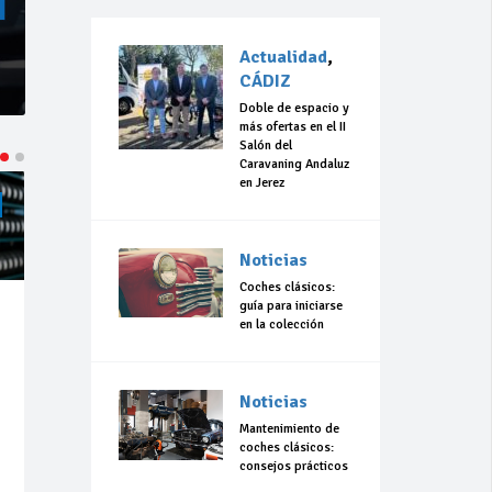
Actualidad
,
CÁDIZ
Doble de espacio y
más ofertas en el II
Salón del
Caravaning Andaluz
en Jerez
ACTUALIDAD
CÁDIZ
ACTUALIDAD
CÁDIZ
Noticias
Coches clásicos:
guía para iniciarse
Jul 23,
Jul 23,
en la colección
2026
2026
183
0
305
0
Noticias
La 42ª Subida a
“Llevo 10 años
Vejer comienza
con el sueño de
Mantenimiento de
a perfilarse
organizar una
coches clásicos:
carrera en
consejos prácticos
Olvera”