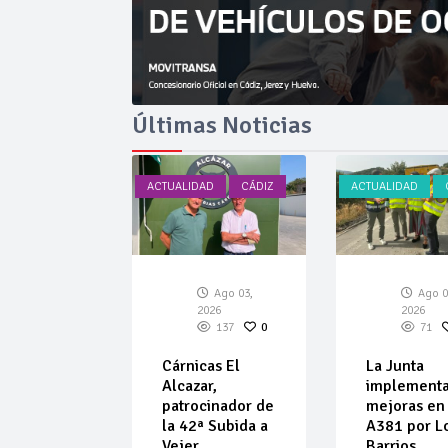
Últimas Noticias
AD
CÁDIZ
ACTUALIDAD
CÁDIZ
ACTUALIDAD
Ago 03,
Ago 03,
Ago 0
026
2026
2026
124
0
137
0
71
car amplía
Cárnicas El
La Junta
ta de
Alcazar,
implement
ulos de
patrocinador de
mejoras en 
 de
la 42ª Subida a
A381 por L
ar
Vejer
Barrios