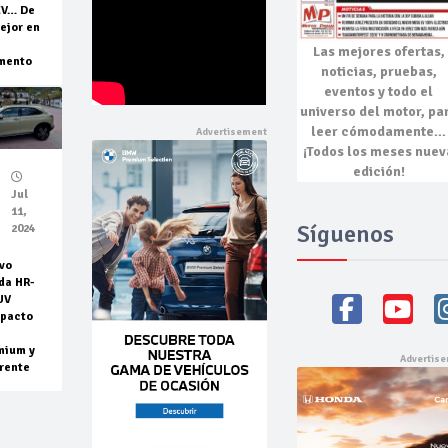
EV… De
ejor en
Las mejores
ofertas,
mento
noticias, pruebas,
eventos
y todo el
universo del motor, pa
leer cómodamente…
¡Todos los meses nuev
edición!
Jul
11,
Síguenos
2024
vo
da HR-
UV
pacto
mium y
rente