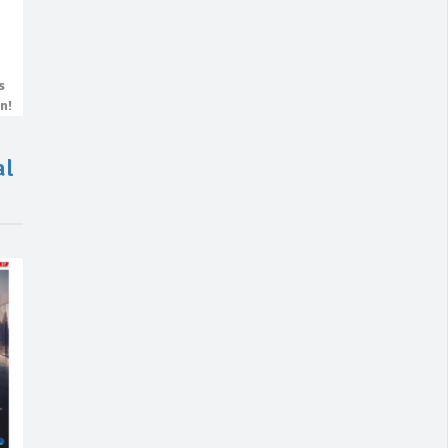
s
n!
al