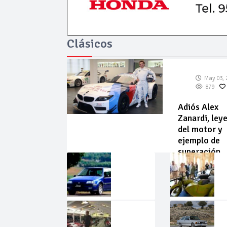
Clásicos
May 03, 
879
Adiós Alex
Zanardi, ley
del motor y
ejemplo de
superación
May
Abr
02,
22,