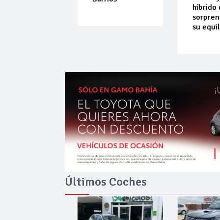
híbrido que
sorprende 
su equilibri
Últimos Coches