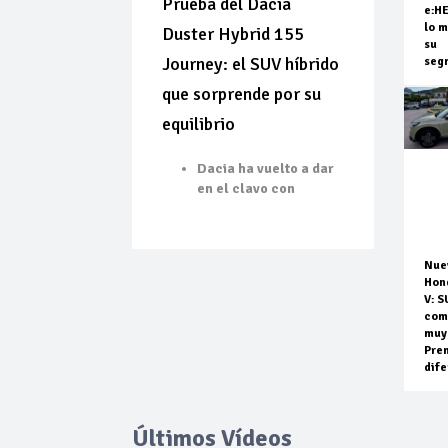
Prueba del Dacia
e:H
lo m
Duster Hybrid 155
su
Journey: el SUV híbrido
seg
que sorprende por su
equilibrio
Dacia ha vuelto a dar
en el clavo con
Nue
Hon
V: S
com
muy
Pre
dife
Últimos Vídeos