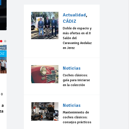
Actualidad
,
CÁDIZ
Doble de espacio y
más ofertas en el II
Salón del
Caravaning Andaluz
en Jerez
ACTUALIDAD
CÁDIZ
ACTUALIDAD
CÁDIZ
Noticias
Coches clásicos:
guía para iniciarse
Jul 23,
Jul 08,
en la colección
2026
2026
313
0
413
0
Noticias
“Llevo 10 años
JFS Automoción
con el sueño de
apoya al joven
Mantenimiento de
organizar una
talento Diego
coches clásicos:
carrera en
Viruel
consejos prácticos
Olvera”