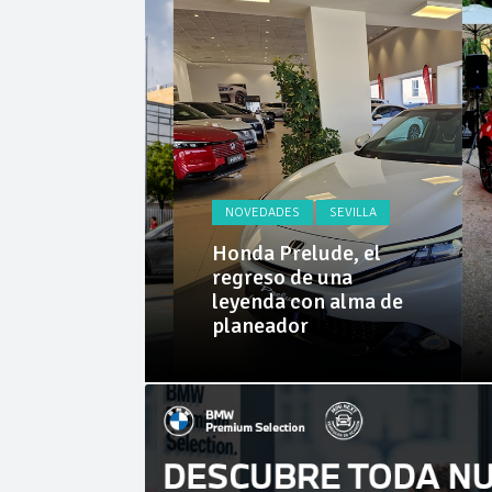
Cárnicas 
La Junta
SEVILLA
la aterriza
NOVEDADES
SEVILLA
: probamos
Geely E5 y
Honda Prelude, el
ay EM-i de
regreso de una
Nu
 Grupo
leyenda con alma de
el
planeador
e