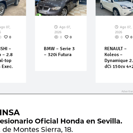
7,
Ago 07,
Ago 07,
2026
2026
0
0
0
0
0
 –
BMW – Serie 3
RENAULT –
2.8
– 320i Futura
Koleos –
op
Dynamique 2.0
ec.
dCi 150cv 4×2