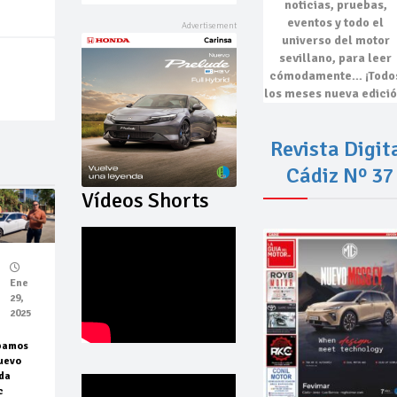
noticias, pruebas,
eventos
y todo el
universo del motor
sevillano, para leer
cómodamente…
¡Todo
los meses nueva edició
Revista Digit
Cádiz Nº 37
Vídeos Shorts
Ene
29,
2025
bamos
uevo
da
c