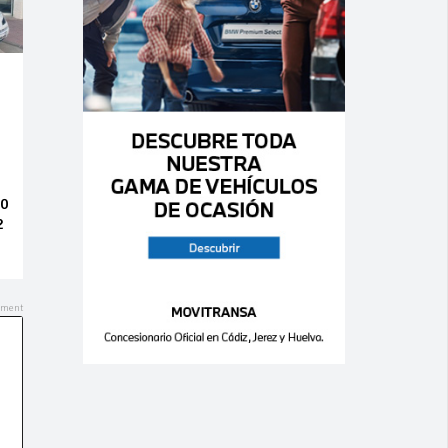
Ago 07,
Ago 07,
2026
2026
0
0
0
0
KIA – cee’d –
EVO ITALIA SRL
pro_ 1.4 CVVT
EVO4 1.5 GLP
Drive
5P