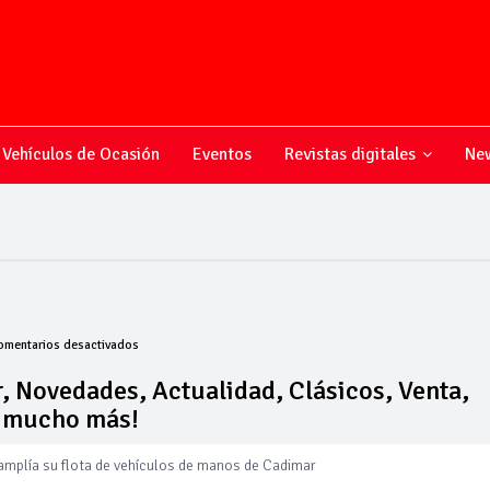
Vehículos de Ocasión
Eventos
Revistas digitales
New
en
omentarios desactivados
Todo
sobre
, Novedades, Actualidad, Clásicos, Venta,
el
y mucho más!
mundo
del
motor,
 amplía su flota de vehículos de manos de Cadimar
Novedades,