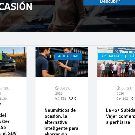
ACTUALIDAD
ACTUALIDAD
CÁDIZ
,
Jul 27,
Jul 23,
2026
2026
551
0
192
0
Neumáticos de
La 42ª Subida a
ocasión: la
Vejer comienza
r
alternativa
a perfilarse
inteligente para
 SUV
ahorrar sin