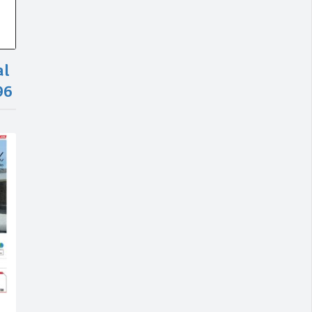
al
96