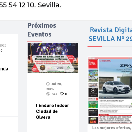
Próximos
Revista Digit
Eventos
SEVILLA Nº 2
2026
0
enda
Jul 20,
2026
342
0
I Enduro Indoor
Ciudad de
Olvera
Las mejores
ofertas,