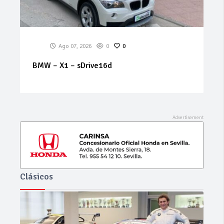
Ago 07, 2026
0
0
Ago
W – X1 – sDrive16d
MITSUBISH
S.S. GLS E
Clásicos