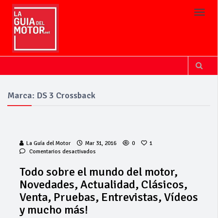
Toggl
Marca: DS 3 Crossback
La Guía del Motor
Mar 31, 2016
0
1
en
Comentarios desactivados
Todo
sobre
Todo sobre el mundo del motor,
el
Novedades, Actualidad, Clásicos,
mundo
del
Venta, Pruebas, Entrevistas, Vídeos
motor,
y mucho más!
Cárnicas El
Novedades,
Actualidad,