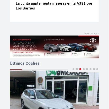
Junta implementa mejoras en la A381 por
Prueba del
 Barrios
el SUV híb
equilibrio
Últimos Coches