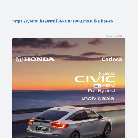
https://youtu.be/JNrIlf06kC8?si=KLm9JulkDljpi-Yo