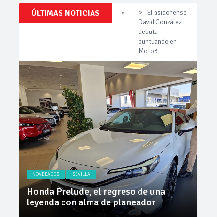
Clásicos,
ÚLTIMAS NOTICIAS
Invercar
Venta,
amplía su flota
Pruebas,
de vehículos de
Entrevistas,
Vídeos
manos de
y
Cadimar
mucho
más!
Cárnicas El
Alcazar,
patrocinador de
la 42ª Subida a
Vejer
El asidonense
David González
debuta
puntuando en
Moto3
NOVEDADES
SEVILLA
NO
ly
Honda Prelude, el regreso de una
Nue
leyenda con alma de planeador
na