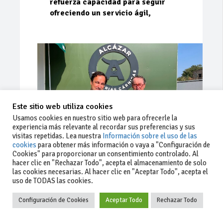
refuerza capacidad para seguir
ofreciendo un servicio ágil,
Este sitio web utiliza cookies
Usamos cookies en nuestro sitio web para ofrecerle la
experiencia más relevante al recordar sus preferencias y sus
visitas repetidas. Lea nuestra
Información sobre el uso de las
cookies
para obtener más información o vaya a "Configuración de
Cookies" para proporcionar un consentimiento controlado. Al
Ago 03, 2026
181
0
0
hacer clic en "Rechazar Todo", acepta el almacenamiento de solo
las cookies necesarias. Al hacer clic en "Aceptar Todo", acepta el
Cárnicas El Alcazar, patrocinador de
uso de TODAS las cookies.
la 42ª Subida a Vejer
Configuración de Cookies
Aceptar Todo
Rechazar Todo
Escudería Sur no cesa en su trabajo