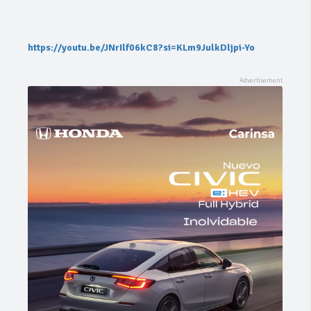
https://youtu.be/JNrIlf06kC8?si=KLm9JulkDljpi-Yo