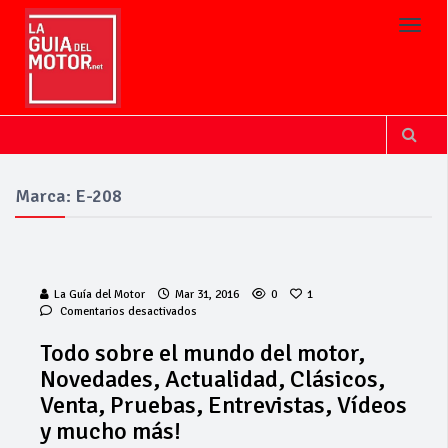
Toggl
Marca: E-208
La Guía del Motor
Mar 31, 2016
0
1
en
Comentarios desactivados
Todo
sobre
Todo sobre el mundo del motor,
el
Novedades, Actualidad, Clásicos,
mundo
del
Venta, Pruebas, Entrevistas, Vídeos
motor,
y mucho más!
Novedades,
Actualidad,