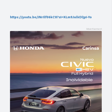
https://youtu.be/JNrIlf06kC8?si=KLm9JulkDljpi-Yo