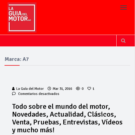
Toggl
Marca: A7
La Guía del Motor
Mar 31, 2016
0
1
en
Comentarios desactivados
Todo
sobre
Todo sobre el mundo del motor,
el
Novedades, Actualidad, Clásicos,
mundo
del
Venta, Pruebas, Entrevistas, Vídeos
motor,
y mucho más!
Novedades,
Actualidad,