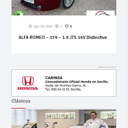
Ago 07, 2026
0
0
MERCEDES Sprinter 314 cdi
Clásicos