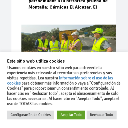
patrocinador a la histórica prueba de
Montaña: Cárnicas El Alcazar. El
Este sitio web utiliza cookies
Usamos cookies en nuestro sitio web para ofrecerle la
experiencia más relevante al recordar sus preferencias y sus
visitas repetidas. Lea nuestra
Información sobre el uso de las
cookies
para obtener más información o vaya a "Configuración de
Cookies" para proporcionar un consentimiento controlado. Al
Ago 03, 2026
94
0
0
hacer clic en "Rechazar Todo", acepta el almacenamiento de solo
las cookies necesarias. Al hacer clic en "Aceptar Todo", acepta el
La Junta implementa mejoras en la
uso de TODAS las cookies.
A381 por Los Barrios
Configuración de Cookies
Aceptar Todo
Rechazar Todo
La Junta de Andalucía, a través de la