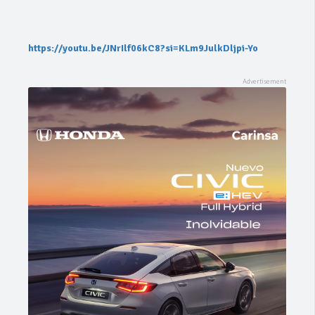
https://youtu.be/JNrIlf06kC8?si=KLm9JulkDljpi-Yo