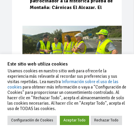
patrocinador a la histórica prueba de
Montaña: Cárnicas El Alcazar. El
Este sitio web utiliza cookies
Usamos cookies en nuestro sitio web para ofrecerle la
experiencia más relevante al recordar sus preferencias y sus
visitas repetidas. Lea nuestra
Información sobre el uso de las
cookies
para obtener más información o vaya a "Configuración de
Cookies" para proporcionar un consentimiento controlado. Al
Ago 03, 2026
93
0
0
hacer clic en "Rechazar Todo", acepta el almacenamiento de solo
las cookies necesarias. Al hacer clic en "Aceptar Todo", acepta el
La Junta implementa mejoras en la
uso de TODAS las cookies.
A381 por Los Barrios
Configuración de Cookies
Aceptar Todo
Rechazar Todo
La Junta de Andalucía, a través de la