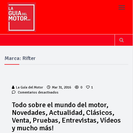
Toggl
Marca: Rifter
La Guía del Motor
Mar 31, 2016
0
1
en
Comentarios desactivados
Todo
sobre
Todo sobre el mundo del motor,
el
Novedades, Actualidad, Clásicos,
mundo
del
Venta, Pruebas, Entrevistas, Vídeos
motor,
y mucho más!
Novedades,
Actualidad,