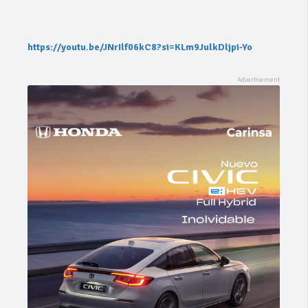
https://youtu.be/JNrIlf06kC8?si=KLm9JulkDljpi-Yo