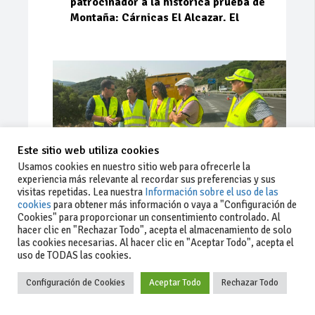
patrocinador a la histórica prueba de
Montaña: Cárnicas El Alcazar. El
Este sitio web utiliza cookies
Usamos cookies en nuestro sitio web para ofrecerle la
experiencia más relevante al recordar sus preferencias y sus
visitas repetidas. Lea nuestra
Información sobre el uso de las
cookies
para obtener más información o vaya a "Configuración de
Cookies" para proporcionar un consentimiento controlado. Al
Ago 03, 2026
81
0
0
hacer clic en "Rechazar Todo", acepta el almacenamiento de solo
las cookies necesarias. Al hacer clic en "Aceptar Todo", acepta el
La Junta implementa mejoras en la
uso de TODAS las cookies.
A381 por Los Barrios
Configuración de Cookies
Aceptar Todo
Rechazar Todo
La Junta de Andalucía, a través de la