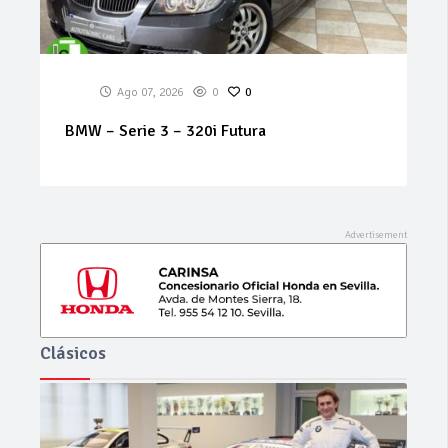
Ago 07, 2026
0
0
RENAULT – Koleos – Dynamique 2.0 dCi
150cv 4×2
Clásicos