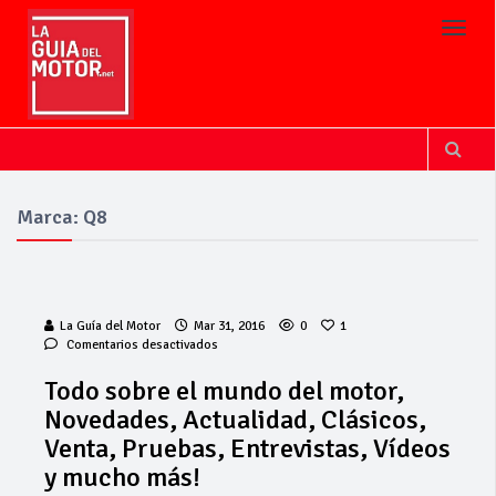
Toggl
Marca: Q8
La Guía del Motor
Mar 31, 2016
0
1
en
Comentarios desactivados
Todo
sobre
Todo sobre el mundo del motor,
el
Novedades, Actualidad, Clásicos,
mundo
del
Venta, Pruebas, Entrevistas, Vídeos
motor,
y mucho más!
Novedades,
Actualidad,