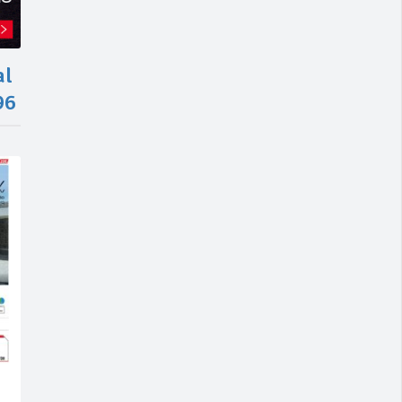
al
96