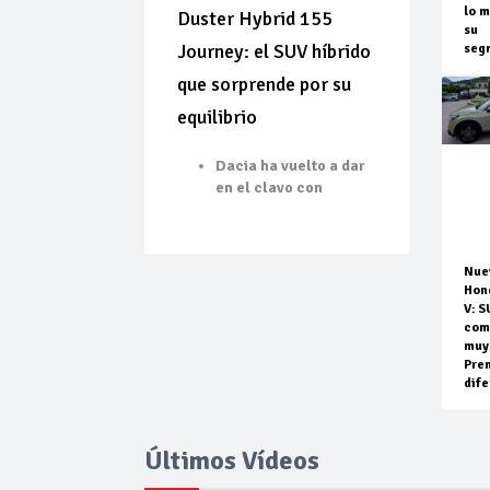
lo m
Duster Hybrid 155
su
Journey: el SUV híbrido
seg
que sorprende por su
equilibrio
Dacia ha vuelto a dar
en el clavo con
Nue
Hon
V: S
com
muy
Pre
dife
Últimos Vídeos