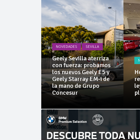
La Junta
Invercar
NOVEDADES
SEVILLA
PRUEBAS
Geely Sevilla aterriza
 Dacia
con fuerza: probamos
rid 155
los nuevos Geely E5 y
Ho
l SUV
Geely Starray EM-i de
re
e sorprende
la mano de Grupo
le
librio
Concesur
p