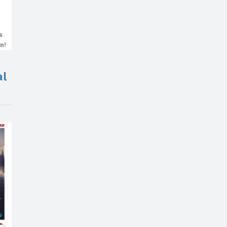
s
n!
al