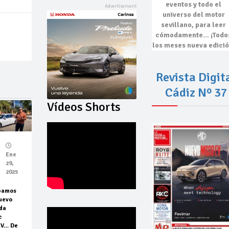
eventos
y todo el
universo del motor
sevillano, para leer
cómodamente…
¡Todo
los meses nueva edició
Revista Digit
Cádiz Nº 37
Vídeos Shorts
Ene
29,
2025
bamos
uevo
da
c
EV… De