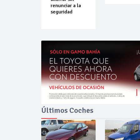
ende por
renunciar a la
ilibrio
seguridad
Últimos Coches