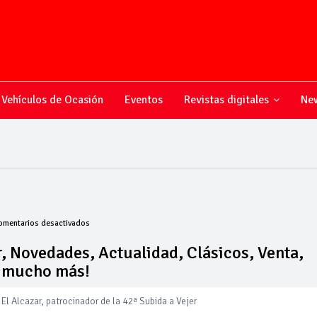
Vehículos de Ocasión
Eventos
Revistas digitales
New
en
omentarios desactivados
Todo
sobre
, Novedades, Actualidad, Clásicos, Venta,
el
y mucho más!
mundo
del
motor,
El Alcazar, patrocinador de la 42ª Subida a Vejer
Novedades,