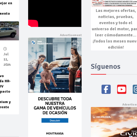
ejor en
Las mejores
ofertas,
mento
noticias, pruebas,
eventos
y todo el
universo del motor, pa
leer cómodamente…
¡Todos los meses nuev
edición!
Jul
11,
Síguenos
2024
vo
da HR-
UV
pacto
mium y
rente