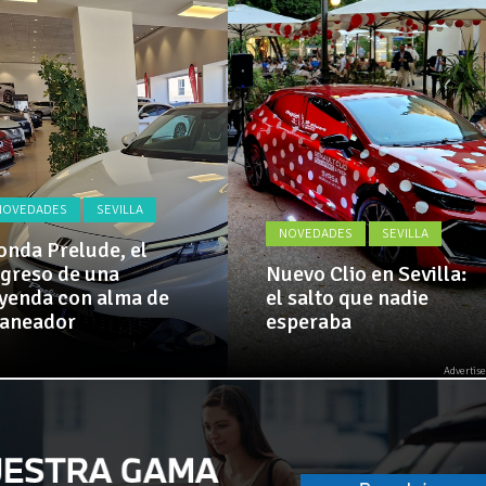
Actualidad,
 implementa mejoras en la A381 por Los Barrios
Clásicos,
Venta,
Pruebas,
 amplía su flota de vehículos de manos de Cadimar
Entrevistas,
Vídeos
y
mucho
más!
NOVEDADES
SEVILLA
NOVEDADES
SEVILLA
nda Prelude, el
greso de una
Nuevo Clio en Sevilla:
yenda con alma de
el salto que nadie
laneador
esperaba