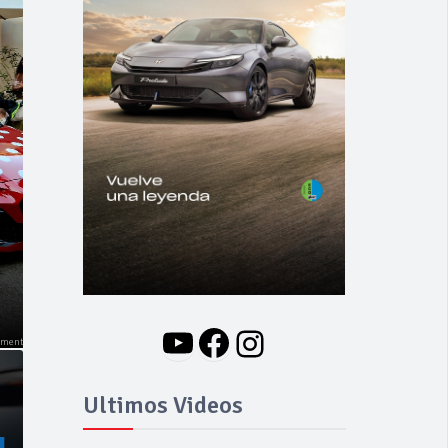
NOVEDADES
Nuevo BMW i3: Y
finalmente el Serie 3
se hizo eléctrico
YouTube
Facebook
Instagram
Ultimos Videos