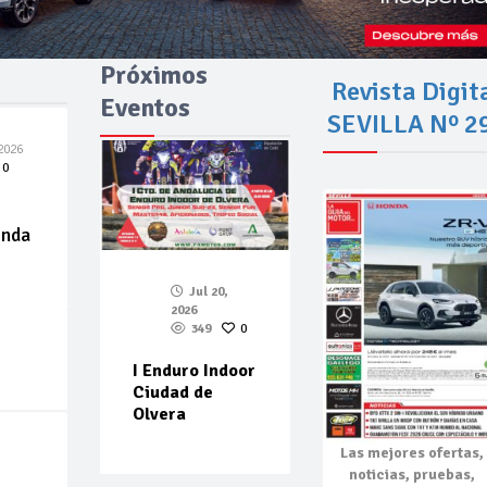
Próximos
Revista Digit
Eventos
SEVILLA Nº 2
2026
0
enda
Jul 20,
2026
349
0
I Enduro Indoor
Ciudad de
Olvera
Las mejores
ofertas,
noticias, pruebas,