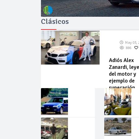
Clásicos
May 03, 
886
Adiós Alex
Zanardi, ley
del motor y
ejemplo de
superación
May
Abr
02,
22,
2026
2026