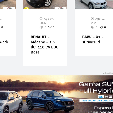
7,
Ago 07,
Ago 07,
2026
2026
0
0
0
0
0
RENAULT –
BMW – X1 –
4 cdi
Mégane – 1.5
sDrive16d
dCi 110 CV EDC
Bose