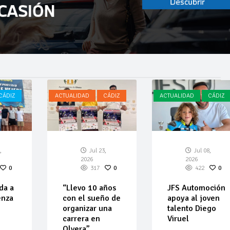
CÁDIZ
ACTUALIDAD
CÁDIZ
ACTUALIDAD
CÁDIZ
,
Jul 23,
Jul 08,
2026
2026
0
317
0
422
0
da a
“Llevo 10 años
JFS Automoción
enza
con el sueño de
apoya al joven
organizar una
talento Diego
carrera en
Viruel
Olvera”