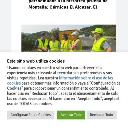
patrocinador a la histórica prueba de
Montaña: Cárnicas El Alcazar. El
Este sitio web utiliza cookies
Usamos cookies en nuestro sitio web para ofrecerle la
experiencia más relevante al recordar sus preferencias y sus
visitas repetidas. Lea nuestra
Información sobre el uso de las
cookies
para obtener más información o vaya a "Configuración de
Cookies" para proporcionar un consentimiento controlado. Al
Ago 03, 2026
85
0
0
hacer clic en "Rechazar Todo", acepta el almacenamiento de solo
las cookies necesarias. Al hacer clic en "Aceptar Todo", acepta el
La Junta implementa mejoras en la
uso de TODAS las cookies.
A381 por Los Barrios
Configuración de Cookies
Aceptar Todo
Rechazar Todo
La Junta de Andalucía, a través de la