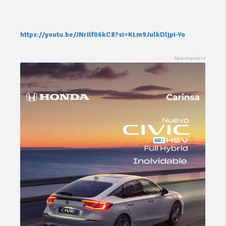
https://youtu.be/JNrIlf06kC8?si=KLm9JulkDljpi-Yo