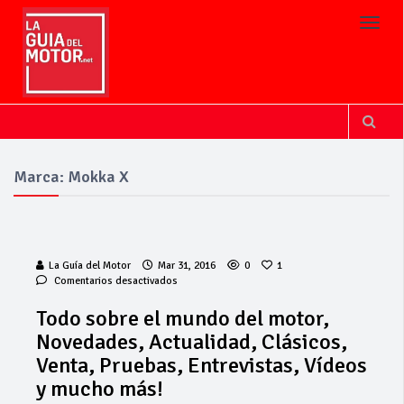
Toggl
Marca: Mokka X
La Guía del Motor
Mar 31, 2016
0
1
en
Comentarios desactivados
Todo
sobre
Todo sobre el mundo del motor,
el
Novedades, Actualidad, Clásicos,
mundo
del
Venta, Pruebas, Entrevistas, Vídeos
motor,
y mucho más!
Novedades,
Actualidad,