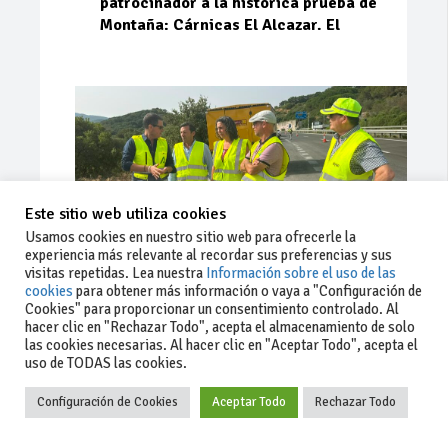
patrocinador a la histórica prueba de
Montaña: Cárnicas El Alcazar. El
Este sitio web utiliza cookies
Usamos cookies en nuestro sitio web para ofrecerle la
experiencia más relevante al recordar sus preferencias y sus
visitas repetidas. Lea nuestra
Información sobre el uso de las
cookies
para obtener más información o vaya a "Configuración de
Cookies" para proporcionar un consentimiento controlado. Al
Ago 03, 2026
66
0
0
hacer clic en "Rechazar Todo", acepta el almacenamiento de solo
las cookies necesarias. Al hacer clic en "Aceptar Todo", acepta el
La Junta implementa mejoras en la
uso de TODAS las cookies.
A381 por Los Barrios
Configuración de Cookies
Aceptar Todo
Rechazar Todo
La Junta de Andalucía, a través de la