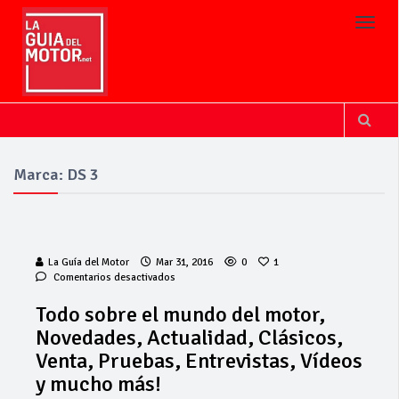
Toggl
Marca: DS 3
La Guía del Motor
Mar 31, 2016
0
1
en
Comentarios desactivados
Todo
sobre
Todo sobre el mundo del motor,
el
Novedades, Actualidad, Clásicos,
mundo
La Junta
del
Venta, Pruebas, Entrevistas, Vídeos
implementa
motor,
y mucho más!
mejoras en la
Novedades,
A381 por Los
Actualidad,