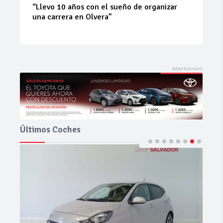
JFS Automoción apoya al joven talento
Diego Viruel
Últimos Coches