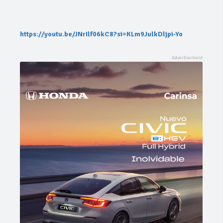
https://youtu.be/JNrIlf06kC8?si=KLm9JulkDljpi-Yo