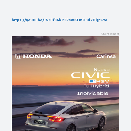
https://youtu.be/JNrIlf06kC8?si=KLm9JulkDljpi-Yo