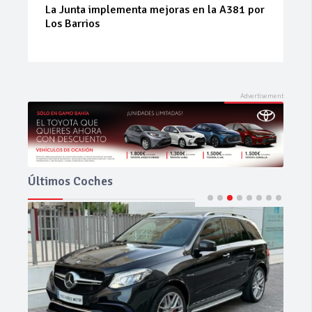
enta mejoras en la A381 por
Prueba del Dacia Duste
el SUV híbrido que sor
equilibrio
Últimos Coches