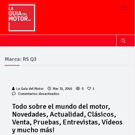
Toggl
Marca: RS Q3
La Guía del Motor
Mar 31, 2016
0
1
en
Comentarios desactivados
Todo
sobre
Todo sobre el mundo del motor,
el
Novedades, Actualidad, Clásicos,
mundo
Cárnicas El
del
Venta, Pruebas, Entrevistas, Vídeos
motor,
Alcazar,
y mucho más!
Novedades,
patrocinador de
Actualidad,