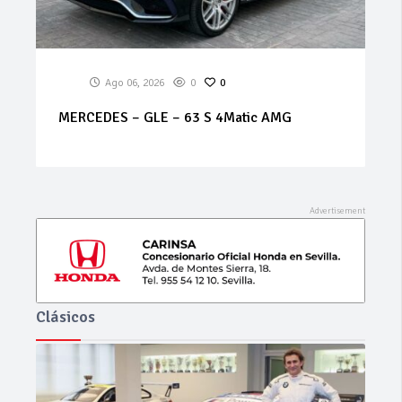
6
0
0
Ago 06, 2026
0
 – 63 S 4Matic AMG
SKODA Kamiq 1.0 TSI 
Clásicos