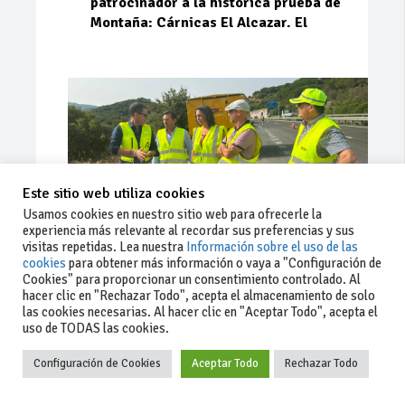
patrocinador a la histórica prueba de
Montaña: Cárnicas El Alcazar. El
Este sitio web utiliza cookies
Usamos cookies en nuestro sitio web para ofrecerle la
experiencia más relevante al recordar sus preferencias y sus
visitas repetidas. Lea nuestra
Información sobre el uso de las
cookies
para obtener más información o vaya a "Configuración de
Cookies" para proporcionar un consentimiento controlado. Al
Ago 03, 2026
78
0
0
hacer clic en "Rechazar Todo", acepta el almacenamiento de solo
las cookies necesarias. Al hacer clic en "Aceptar Todo", acepta el
La Junta implementa mejoras en la
uso de TODAS las cookies.
A381 por Los Barrios
Configuración de Cookies
Aceptar Todo
Rechazar Todo
La Junta de Andalucía, a través de la