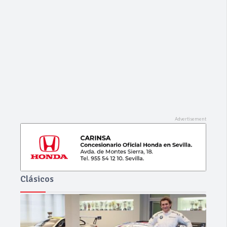
Ago 06, 2026
0
0
RENAULT – Captur – TCe 12V 90 CV Energy
Life
Clásicos