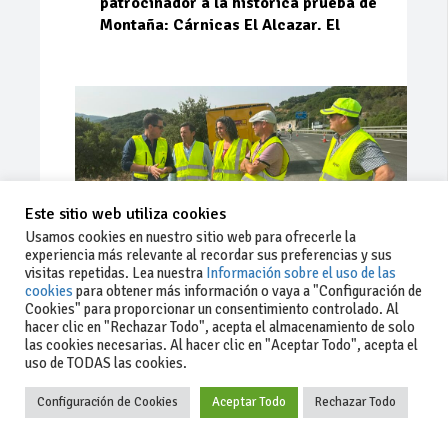
patrocinador a la histórica prueba de
Montaña: Cárnicas El Alcazar. El
Este sitio web utiliza cookies
Usamos cookies en nuestro sitio web para ofrecerle la
experiencia más relevante al recordar sus preferencias y sus
visitas repetidas. Lea nuestra
Información sobre el uso de las
cookies
para obtener más información o vaya a "Configuración de
Cookies" para proporcionar un consentimiento controlado. Al
Ago 03, 2026
76
0
0
hacer clic en "Rechazar Todo", acepta el almacenamiento de solo
las cookies necesarias. Al hacer clic en "Aceptar Todo", acepta el
La Junta implementa mejoras en la
uso de TODAS las cookies.
A381 por Los Barrios
Configuración de Cookies
Aceptar Todo
Rechazar Todo
La Junta de Andalucía, a través de la