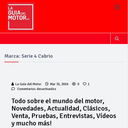
Toggl
Marca: Serie 4 Cabrio
La Guía del Motor
Mar 31, 2016
0
1
en
Comentarios desactivados
Todo
sobre
Todo sobre el mundo del motor,
el
Novedades, Actualidad, Clásicos,
mundo
del
Venta, Pruebas, Entrevistas, Vídeos
motor,
y mucho más!
Novedades,
Actualidad,