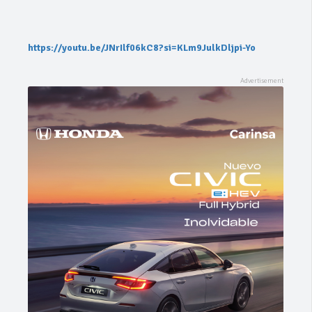
https://youtu.be/JNrIlf06kC8?si=KLm9JulkDljpi-Yo