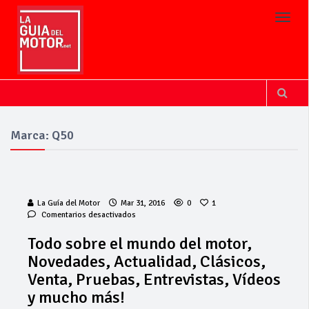
Toggl
Marca: Q50
La Guía del Motor
Mar 31, 2016
0
1
en
Comentarios desactivados
Todo
sobre
Todo sobre el mundo del motor,
el
Novedades, Actualidad, Clásicos,
mundo
del
Venta, Pruebas, Entrevistas, Vídeos
motor,
y mucho más!
Novedades,
Actualidad,