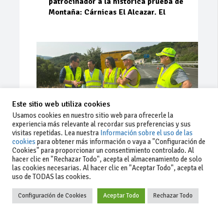
patrocinador a la histórica prueba de
Montaña: Cárnicas El Alcazar. El
Este sitio web utiliza cookies
Usamos cookies en nuestro sitio web para ofrecerle la
experiencia más relevante al recordar sus preferencias y sus
visitas repetidas. Lea nuestra
Información sobre el uso de las
cookies
para obtener más información o vaya a "Configuración de
Cookies" para proporcionar un consentimiento controlado. Al
Ago 03, 2026
79
0
0
hacer clic en "Rechazar Todo", acepta el almacenamiento de solo
las cookies necesarias. Al hacer clic en "Aceptar Todo", acepta el
La Junta implementa mejoras en la
uso de TODAS las cookies.
A381 por Los Barrios
Configuración de Cookies
Aceptar Todo
Rechazar Todo
La Junta de Andalucía, a través de la