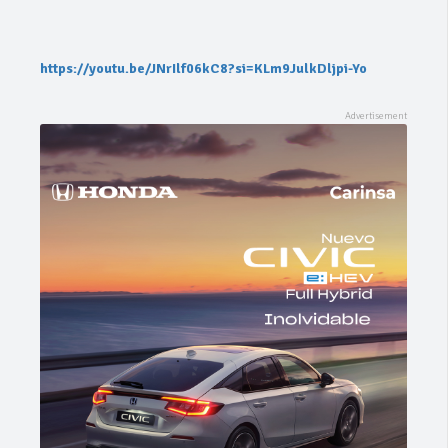
https://youtu.be/JNrIlf06kC8?si=KLm9JulkDljpi-Yo