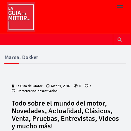
Toggl
Marca: Dokker
La Guía del Motor
Mar 31, 2016
0
1
en
Comentarios desactivados
Todo
sobre
Todo sobre el mundo del motor,
el
Novedades, Actualidad, Clásicos,
mundo
del
Venta, Pruebas, Entrevistas, Vídeos
motor,
y mucho más!
Novedades,
Actualidad,