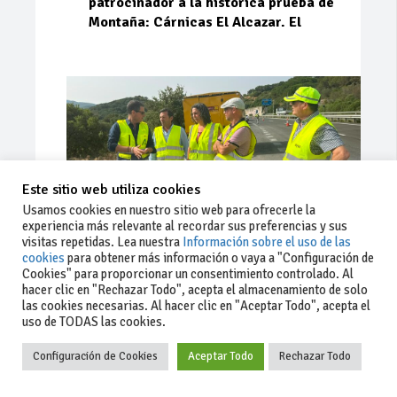
patrocinador a la histórica prueba de
Montaña: Cárnicas El Alcazar. El
Este sitio web utiliza cookies
Usamos cookies en nuestro sitio web para ofrecerle la
experiencia más relevante al recordar sus preferencias y sus
visitas repetidas. Lea nuestra
Información sobre el uso de las
cookies
para obtener más información o vaya a "Configuración de
Cookies" para proporcionar un consentimiento controlado. Al
Ago 03, 2026
81
0
0
hacer clic en "Rechazar Todo", acepta el almacenamiento de solo
las cookies necesarias. Al hacer clic en "Aceptar Todo", acepta el
La Junta implementa mejoras en la
uso de TODAS las cookies.
A381 por Los Barrios
Configuración de Cookies
Aceptar Todo
Rechazar Todo
La Junta de Andalucía, a través de la