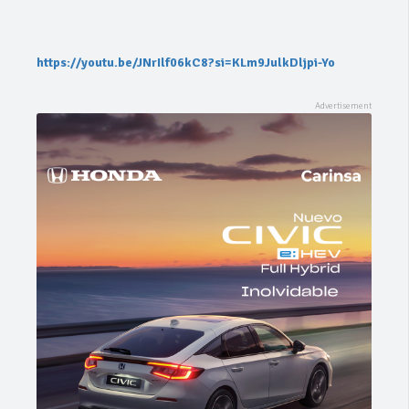
https://youtu.be/JNrIlf06kC8?si=KLm9JulkDljpi-Yo