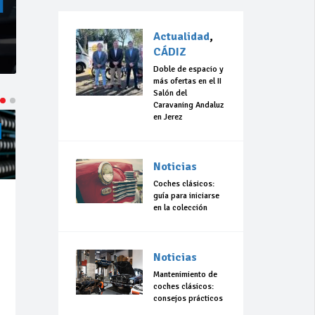
Actualidad
,
CÁDIZ
Doble de espacio y
más ofertas en el II
Salón del
Caravaning Andaluz
en Jerez
ACTUALIDAD
CÁDIZ
ACTUALIDAD
CÁDIZ
Noticias
Coches clásicos:
guía para iniciarse
Jul 23,
Jul 23,
en la colección
2026
2026
184
0
306
0
Noticias
La 42ª Subida a
“Llevo 10 años
Vejer comienza
con el sueño de
Mantenimiento de
a perfilarse
organizar una
coches clásicos:
carrera en
consejos prácticos
Olvera”