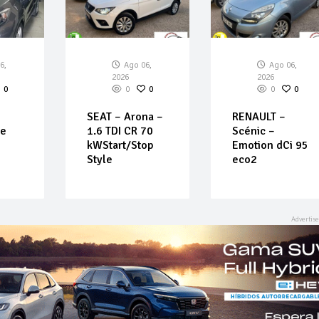
6,
Ago 06,
Ago 06,
2026
2026
0
0
0
0
0
SEAT – Arona –
RENAULT –
Ce
1.6 TDI CR 70
Scénic –
kWStart/Stop
Emotion dCi 95
Style
eco2