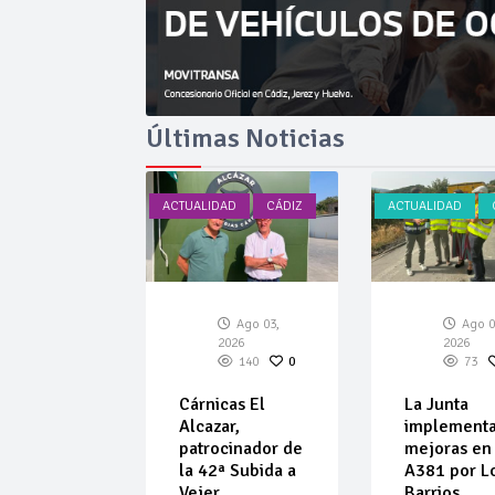
Últimas Noticias
AD
CÁDIZ
ACTUALIDAD
CÁDIZ
ACTUALIDAD
Ago 03,
Ago 03,
Ago 0
026
2026
2026
136
0
140
0
73
car amplía
Cárnicas El
La Junta
ta de
Alcazar,
implement
ulos de
patrocinador de
mejoras en 
 de
la 42ª Subida a
A381 por L
ar
Vejer
Barrios