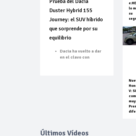
Prueba del Dacia
e:H
lo m
Duster Hybrid 155
su
Journey: el SUV híbrido
seg
que sorprende por su
equilibrio
Dacia ha vuelto a dar
en el clavo con
Nue
Hon
V: S
com
muy
Pre
dife
Últimos Vídeos