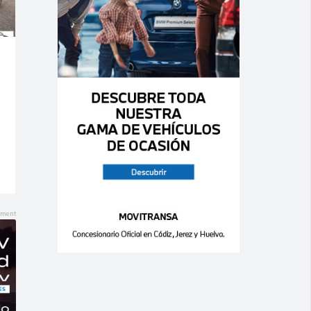
Ago 06,
Ago 06,
2026
2026
0
0
0
0
RENAULT –
MITSUBISHI –
Mégane – 1.9
Outlander –
dCi 5p. Confort
220 DI-D Motion
Authentique
Aut.