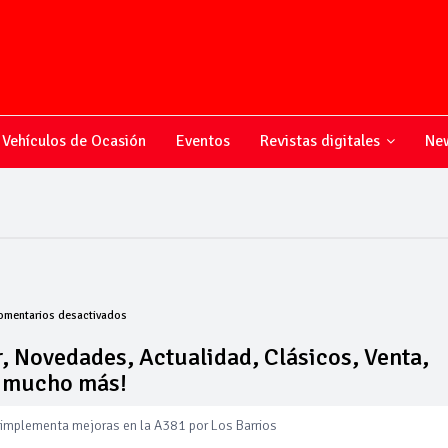
Vehículos de Ocasión
Eventos
Revistas digitales
New
en
omentarios desactivados
Todo
sobre
, Novedades, Actualidad, Clásicos, Venta,
el
y mucho más!
mundo
del
 implementa mejoras en la A381 por Los Barrios
motor,
Novedades,
 amplía su flota de vehículos de manos de Cadimar