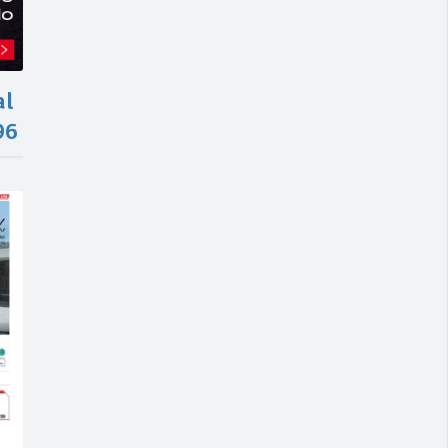
al
96