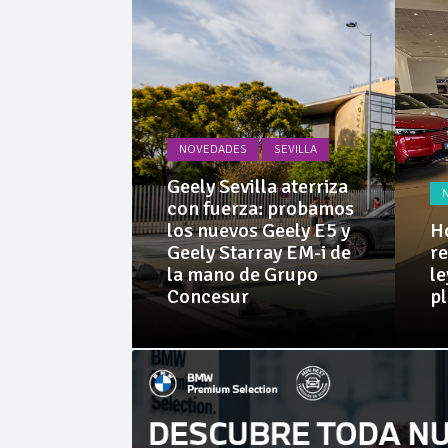
Cárnicas 
NOVEDADES
SEVILLA
PRUEBAS
Geely Sevilla aterriza
 Dacia
con fuerza: probamos
rid 155
los nuevos Geely E5 y
Ho
l SUV
Geely Starray EM-i de
re
e sorprende
la mano de Grupo
le
librio
Concesur
p