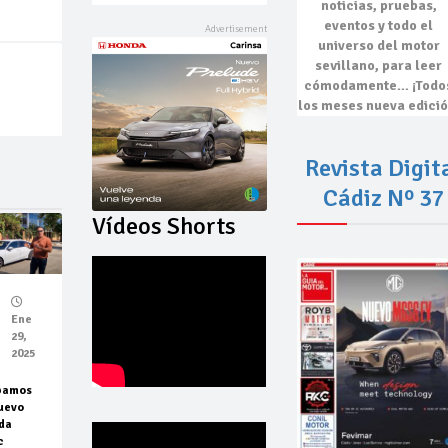
noticias, pruebas,
eventos
y todo el
universo del motor
sevillano, para leer
cómodamente…
¡Todo
los meses nueva edició
Revista Digit
Cádiz Nº 37
Vídeos Shorts
Ene
29,
2025
bamos
uevo
da
c