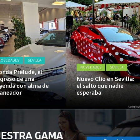
Actualidad,
Clásicos,
El Alcazar, patrocinador de la 42ª Subida a Vejer
Venta,
Pruebas,
Entrevistas,
Vídeos
y
mucho
más!
NOVEDADES
SEVILLA
NOVEDADES
SEVILLA
nda Prelude, el
greso de una
Nuevo Clio en Sevilla:
yenda con alma de
el salto que nadie
laneador
esperaba