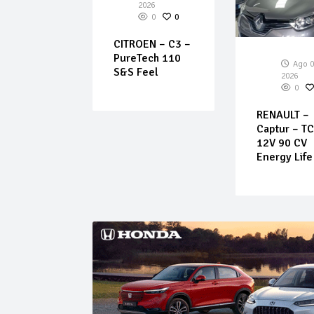
026
2026
0
0
0
0
EOT –
CITROEN – C3 –
PureTech 110
Ago 0
S&S Feel
2026
0
RENAULT –
Captur – T
12V 90 CV
Energy Life