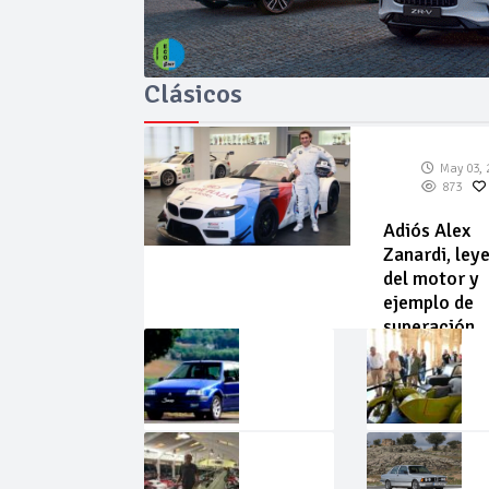
Clásicos
May 03, 
873
Adiós Alex
Zanardi, ley
del motor y
ejemplo de
superación
May
Abr
02,
22,