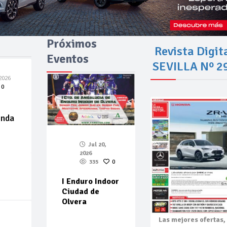
Próximos
Revista Digit
Eventos
SEVILLA Nº 2
2026
0
enda
Jul 20,
2026
335
0
I Enduro Indoor
Ciudad de
Olvera
Las mejores
ofertas,