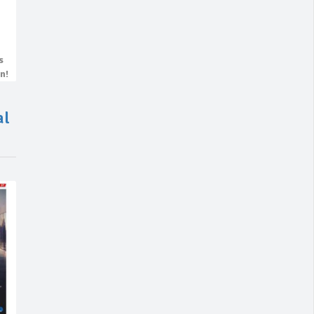
s
n!
al