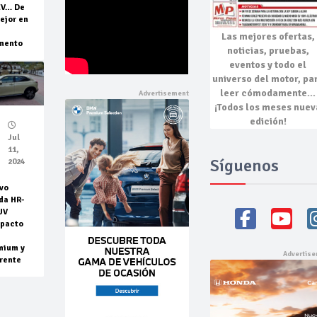
EV… De
ejor en
Las mejores
ofertas,
mento
noticias, pruebas,
eventos
y todo el
universo del motor, pa
leer cómodamente…
¡Todos los meses nuev
edición!
Jul
11,
Síguenos
2024
vo
da HR-
UV
pacto
mium y
rente