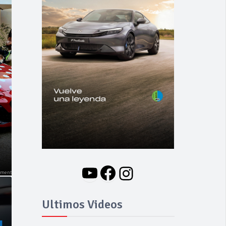
NOVEDADES
Nuevo BMW i3: Y
finalmente el Serie 3
se hizo eléctrico
YouTube
Facebook
Instagram
Ultimos Videos