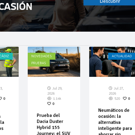
CÁDIZ
NOVEDADES
ACTUALIDAD
PRUEBAS
3,
Jul 29,
Jul 27,
2026
2026
0
1.14k
520
0
0
Neumáticos de
Prueba del
a
ocasión: la
Dacia Duster
la
alternativa
Hybrid 155
os
inteligente para
Journey: el SUV
ahorrar sin