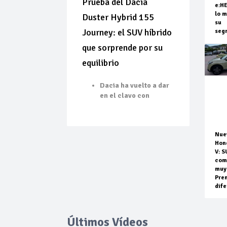
Prueba del Dacia
e:H
lo m
Duster Hybrid 155
su
Journey: el SUV híbrido
seg
que sorprende por su
equilibrio
Dacia ha vuelto a dar
en el clavo con
Nue
Hon
V: S
com
muy
Pre
dife
Últimos Vídeos