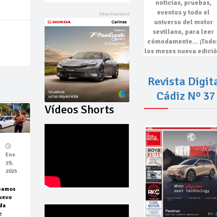
noticias, pruebas,
eventos
y todo el
universo del motor
sevillano, para leer
cómodamente…
¡Todo
los meses nueva edició
Revista Digit
Cádiz Nº 37
Vídeos Shorts
Ene
29,
2025
bamos
uevo
da
c