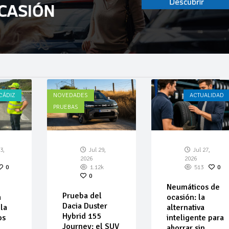
CÁDIZ
NOVEDADES
ACTUALIDAD
PRUEBAS
3,
Jul 29,
Jul 27,
2026
2026
0
1.12k
513
0
0
Neumáticos de
Prueba del
a
ocasión: la
Dacia Duster
la
alternativa
Hybrid 155
os
inteligente para
Journey: el SUV
ahorrar sin