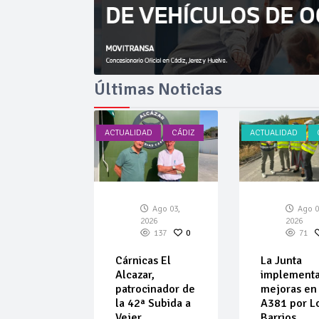
Últimas Noticias
AD
CÁDIZ
ACTUALIDAD
CÁDIZ
ACTUALIDAD
Ago 03,
Ago 03,
Ago 0
026
2026
2026
127
0
137
0
71
car amplía
Cárnicas El
La Junta
ta de
Alcazar,
implement
ulos de
patrocinador de
mejoras en 
 de
la 42ª Subida a
A381 por L
ar
Vejer
Barrios