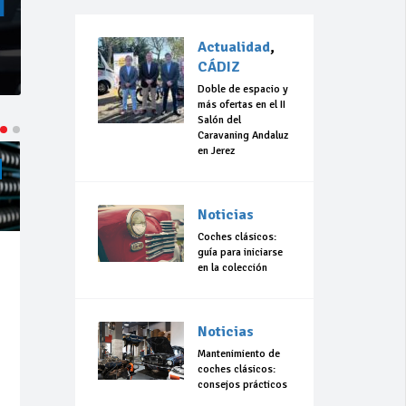
Actualidad
,
CÁDIZ
Doble de espacio y
más ofertas en el II
Salón del
Caravaning Andaluz
en Jerez
ACTUALIDAD
CÁDIZ
ACTUALIDAD
CÁDIZ
Noticias
Coches clásicos:
guía para iniciarse
Jul 23,
Jul 23,
en la colección
2026
2026
183
0
305
0
Noticias
La 42ª Subida a
“Llevo 10 años
Vejer comienza
con el sueño de
Mantenimiento de
a perfilarse
organizar una
coches clásicos:
carrera en
consejos prácticos
Olvera”