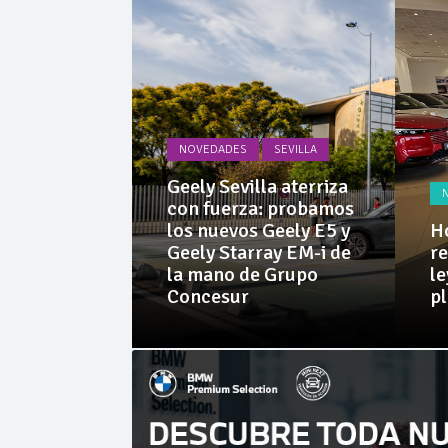
Cárnicas 
NOVEDADES
SEVILLA
PRUEBAS
Geely Sevilla aterriza
 Dacia
con fuerza: probamos
rid 155
los nuevos Geely E5 y
Ho
l SUV
Geely Starray EM-i de
re
e sorprende
la mano de Grupo
le
librio
Concesur
p