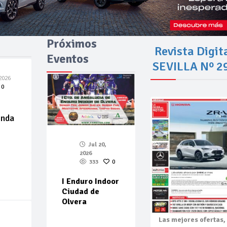
Próximos
Revista Digit
Eventos
SEVILLA Nº 2
2026
0
enda
Jul 20,
2026
333
0
I Enduro Indoor
Ciudad de
Olvera
Las mejores
ofertas,