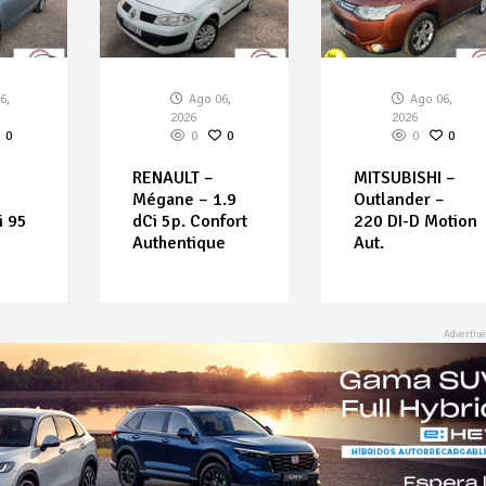
6,
Ago 06,
Ago 06,
2026
2026
0
0
0
0
0
RENAULT –
MITSUBISHI –
Mégane – 1.9
Outlander –
i 95
dCi 5p. Confort
220 DI-D Motion
Authentique
Aut.