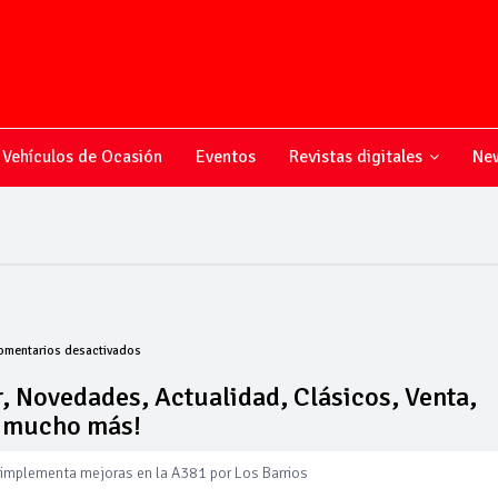
Vehículos de Ocasión
Eventos
Revistas digitales
New
en
omentarios desactivados
Todo
sobre
, Novedades, Actualidad, Clásicos, Venta,
el
y mucho más!
mundo
 implementa mejoras en la A381 por Los Barrios
del
motor,
 amplía su flota de vehículos de manos de Cadimar
Novedades,