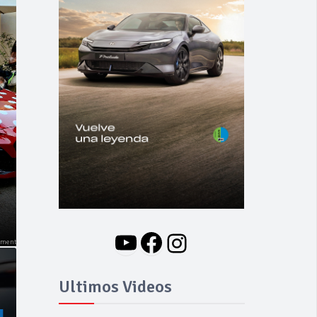
NOVEDADES
Nuevo BMW i3: Y
finalmente el Serie 3
se hizo eléctrico
YouTube
Facebook
Instagram
Ultimos Videos