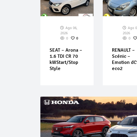
Ago 06,
Ago 06,
Ago 0
026
2026
2026
0
0
0
0
0
LT –
SEAT – Arona –
RENAULT –
r – TCe
1.6 TDI CR 70
Scénic –
0 CV
kWStart/Stop
Emotion dC
y Life
Style
eco2