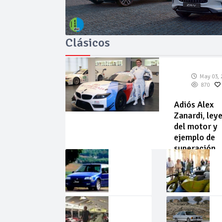
Clásicos
May 03, 
870
Adiós Alex
Zanardi, ley
del motor y
ejemplo de
superación
May
Abr
02,
22,