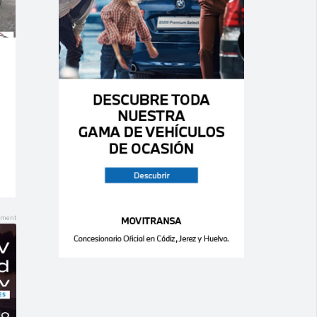
Ago 06,
Ago 06,
2026
2026
0
0
0
0
VOLVO – S60 B4
RENAULT –
2.0 FWD Core
Captur
AUTO 197cv