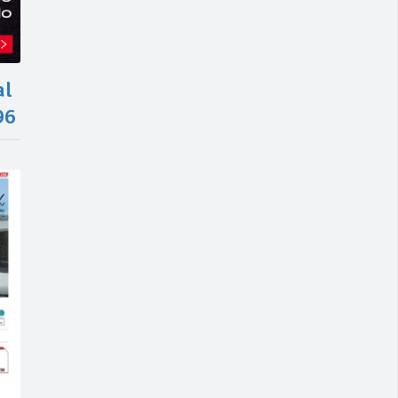
al
96