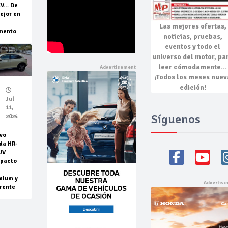
EV… De
ejor en
Las mejores
ofertas,
mento
noticias, pruebas,
eventos
y todo el
universo del motor, pa
leer cómodamente…
¡Todos los meses nuev
edición!
Jul
11,
Síguenos
2024
vo
da HR-
UV
pacto
mium y
rente