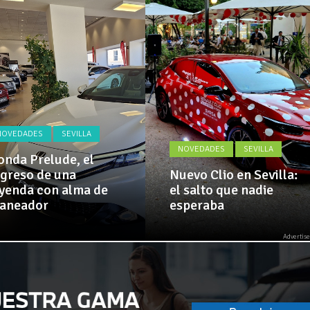
Actualidad,
El Alcazar, patrocinador de la 42ª Subida a Vejer
Clásicos,
Venta,
Pruebas,
Entrevistas,
Vídeos
y
mucho
más!
NOVEDADES
SEVILLA
NOVEDADES
SEVILLA
nda Prelude, el
greso de una
Nuevo Clio en Sevilla:
yenda con alma de
el salto que nadie
laneador
esperaba