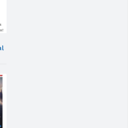
s
n!
al