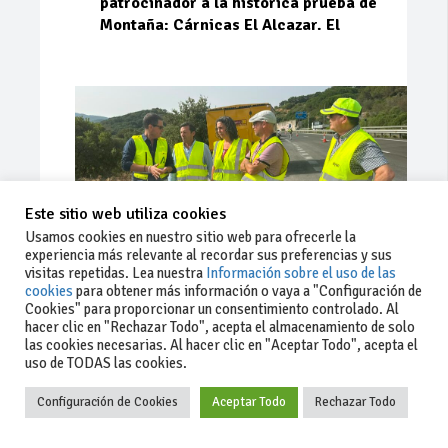
patrocinador a la histórica prueba de
Montaña: Cárnicas El Alcazar. El
Este sitio web utiliza cookies
Usamos cookies en nuestro sitio web para ofrecerle la
experiencia más relevante al recordar sus preferencias y sus
visitas repetidas. Lea nuestra
Información sobre el uso de las
cookies
para obtener más información o vaya a "Configuración de
Cookies" para proporcionar un consentimiento controlado. Al
Ago 03, 2026
84
0
0
hacer clic en "Rechazar Todo", acepta el almacenamiento de solo
las cookies necesarias. Al hacer clic en "Aceptar Todo", acepta el
La Junta implementa mejoras en la
uso de TODAS las cookies.
A381 por Los Barrios
Configuración de Cookies
Aceptar Todo
Rechazar Todo
La Junta de Andalucía, a través de la