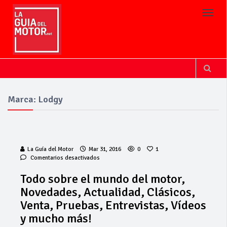
Toggl
Marca: Lodgy
La Guía del Motor
Mar 31, 2016
0
1
en
Comentarios desactivados
Todo
sobre
Todo sobre el mundo del motor,
el
Novedades, Actualidad, Clásicos,
mundo
del
Venta, Pruebas, Entrevistas, Vídeos
motor,
y mucho más!
Novedades,
Actualidad,