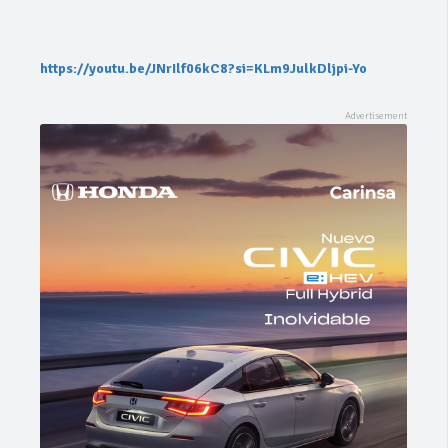
https://youtu.be/JNrIlf06kC8?si=KLm9JulkDljpi-Yo