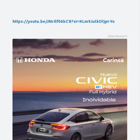
https://youtu.be/JNrIlf06kC8?si=KLm9JulkDljpi-Yo