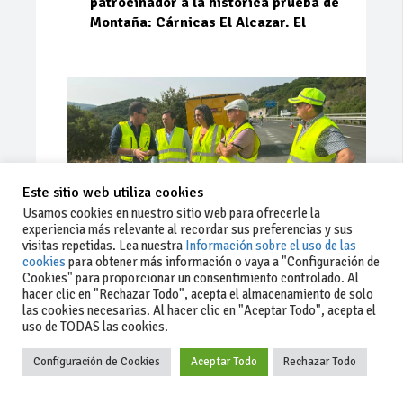
patrocinador a la histórica prueba de
Montaña: Cárnicas El Alcazar. El
Este sitio web utiliza cookies
Usamos cookies en nuestro sitio web para ofrecerle la
experiencia más relevante al recordar sus preferencias y sus
visitas repetidas. Lea nuestra
Información sobre el uso de las
cookies
para obtener más información o vaya a "Configuración de
Cookies" para proporcionar un consentimiento controlado. Al
Ago 03, 2026
81
0
0
hacer clic en "Rechazar Todo", acepta el almacenamiento de solo
las cookies necesarias. Al hacer clic en "Aceptar Todo", acepta el
La Junta implementa mejoras en la
uso de TODAS las cookies.
A381 por Los Barrios
Configuración de Cookies
Aceptar Todo
Rechazar Todo
La Junta de Andalucía, a través de la