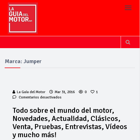
Toggl
Marca: Jumper
La Guía del Motor
Mar 31, 2016
0
1
en
Comentarios desactivados
Todo
sobre
Todo sobre el mundo del motor,
el
Novedades, Actualidad, Clásicos,
mundo
del
Venta, Pruebas, Entrevistas, Vídeos
motor,
y mucho más!
Novedades,
Actualidad,