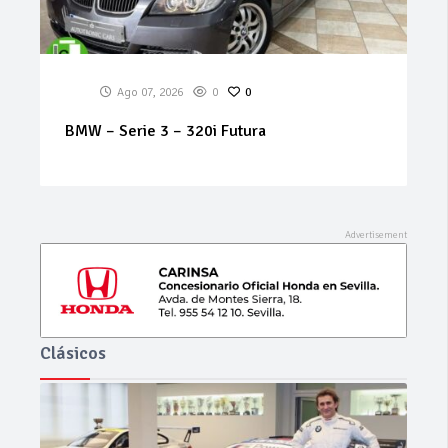
Ago 07, 2026
0
0
RENAULT – Koleos – Dynamique 2.0 dCi
150cv 4×2
Clásicos