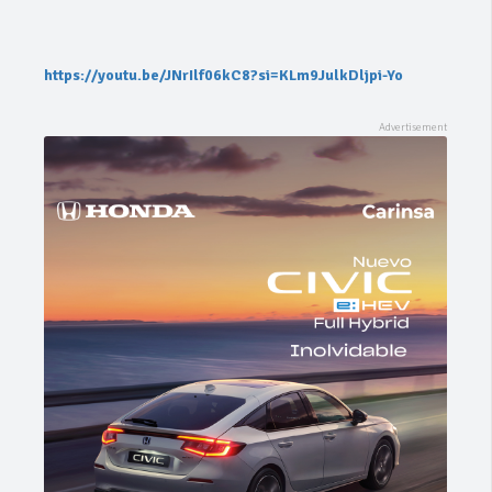
https://youtu.be/JNrIlf06kC8?si=KLm9JulkDljpi-Yo