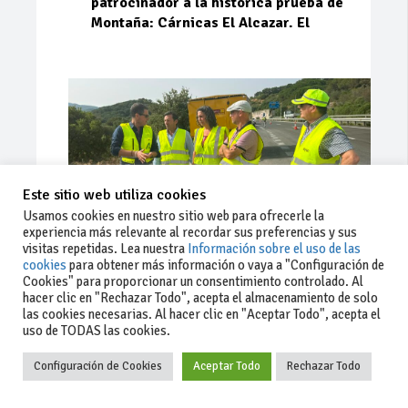
patrocinador a la histórica prueba de
Montaña: Cárnicas El Alcazar. El
Este sitio web utiliza cookies
Usamos cookies en nuestro sitio web para ofrecerle la
experiencia más relevante al recordar sus preferencias y sus
visitas repetidas. Lea nuestra
Información sobre el uso de las
cookies
para obtener más información o vaya a "Configuración de
Cookies" para proporcionar un consentimiento controlado. Al
Ago 03, 2026
81
0
0
hacer clic en "Rechazar Todo", acepta el almacenamiento de solo
las cookies necesarias. Al hacer clic en "Aceptar Todo", acepta el
La Junta implementa mejoras en la
uso de TODAS las cookies.
A381 por Los Barrios
Configuración de Cookies
Aceptar Todo
Rechazar Todo
La Junta de Andalucía, a través de la