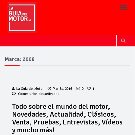
Toggl
Marca: 2008
La Guía del Motor
Mar 31, 2016
0
1
en
Comentarios desactivados
Todo
sobre
Todo sobre el mundo del motor,
el
La Junta
Novedades, Actualidad, Clásicos,
mundo
implementa
del
Venta, Pruebas, Entrevistas, Vídeos
mejoras en la
motor,
A381 por Los
y mucho más!
Novedades,
Barrios
Actualidad,