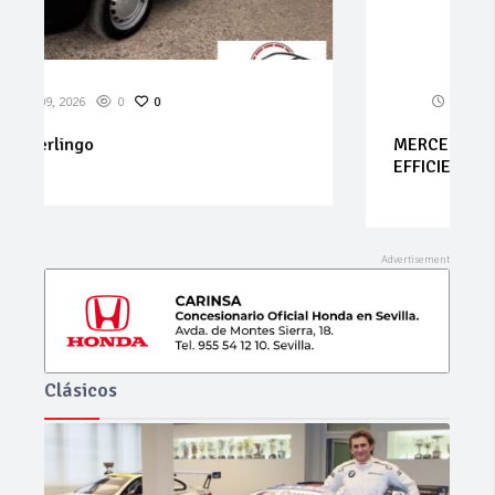
Ago 08, 2026
0
0
MERCEDES – Clase B – B 180 CDI Blue
EFFICIENCY
Clásicos