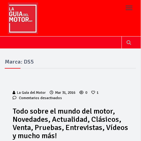
Toggl
Marca: DS5
La Guía del Motor
Mar 31, 2016
0
1
en
Comentarios desactivados
Todo
sobre
Todo sobre el mundo del motor,
el
Cárnicas El
Novedades, Actualidad, Clásicos,
mundo
Alcazar,
del
Venta, Pruebas, Entrevistas, Vídeos
patrocinador de
motor,
y mucho más!
la 42ª Subida a
Novedades,
Vejer
Actualidad,