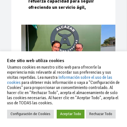
refuerza capacidad para seguir
ofreciendo un servicio ágil,
Este sitio web utiliza cookies
Usamos cookies en nuestro sitio web para ofrecerle la
experiencia más relevante al recordar sus preferencias y sus
visitas repetidas. Lea nuestra
Información sobre el uso de las
cookies
para obtener más información o vaya a "Configuración de
Cookies" para proporcionar un consentimiento controlado. Al
Ago 03, 2026
182
0
0
hacer clic en "Rechazar Todo", acepta el almacenamiento de solo
las cookies necesarias. Al hacer clic en "Aceptar Todo", acepta el
Cárnicas El Alcazar, patrocinador de
uso de TODAS las cookies.
la 42ª Subida a Vejer
Configuración de Cookies
Aceptar Todo
Rechazar Todo
Escudería Sur no cesa en su trabajo