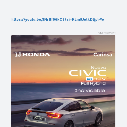
https://youtu.be/JNrIlf06kC8?si=KLm9JulkDljpi-Yo