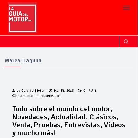
Toggl
Marca: Laguna
La Guía del Motor
Mar 31, 2016
0
1
en
Comentarios desactivados
Todo
sobre
Todo sobre el mundo del motor,
el
Invercar
Novedades, Actualidad, Clásicos,
mundo
amplía su flota
del
Venta, Pruebas, Entrevistas, Vídeos
de vehículos de
motor,
y mucho más!
manos de
Novedades,
Cadimar
Actualidad,