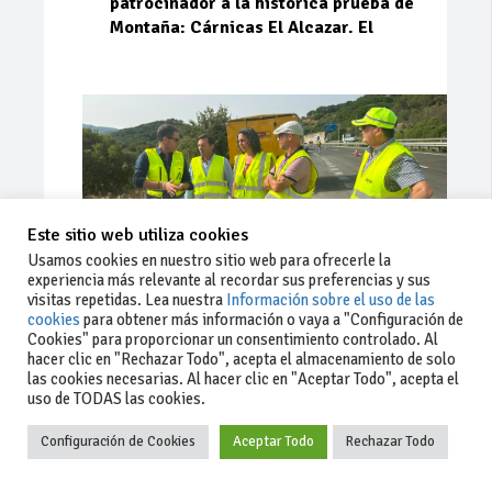
patrocinador a la histórica prueba de
Montaña: Cárnicas El Alcazar. El
Este sitio web utiliza cookies
Usamos cookies en nuestro sitio web para ofrecerle la
experiencia más relevante al recordar sus preferencias y sus
visitas repetidas. Lea nuestra
Información sobre el uso de las
cookies
para obtener más información o vaya a "Configuración de
Cookies" para proporcionar un consentimiento controlado. Al
Ago 03, 2026
85
0
0
hacer clic en "Rechazar Todo", acepta el almacenamiento de solo
las cookies necesarias. Al hacer clic en "Aceptar Todo", acepta el
La Junta implementa mejoras en la
uso de TODAS las cookies.
A381 por Los Barrios
Configuración de Cookies
Aceptar Todo
Rechazar Todo
La Junta de Andalucía, a través de la