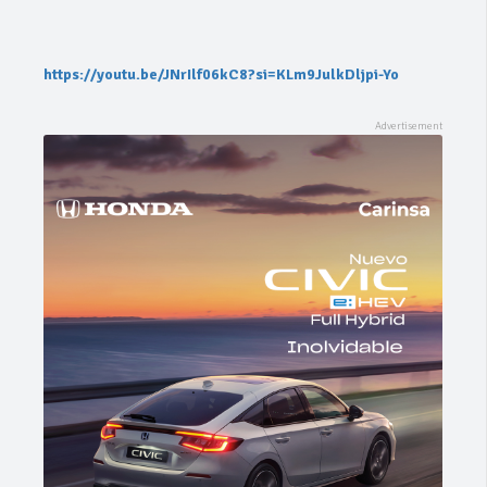
https://youtu.be/JNrIlf06kC8?si=KLm9JulkDljpi-Yo