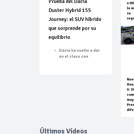
Prueba del Dacia
e:H
lo m
Duster Hybrid 155
su
Journey: el SUV híbrido
seg
que sorprende por su
equilibrio
Dacia ha vuelto a dar
en el clavo con
Nue
Hon
V: S
com
muy
Pre
dife
Últimos Vídeos