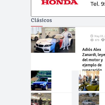
Clásicos
May 03, 
879
Adiós Alex
Zanardi, ley
del motor y
ejemplo de
superación
May
Abr
02,
22,