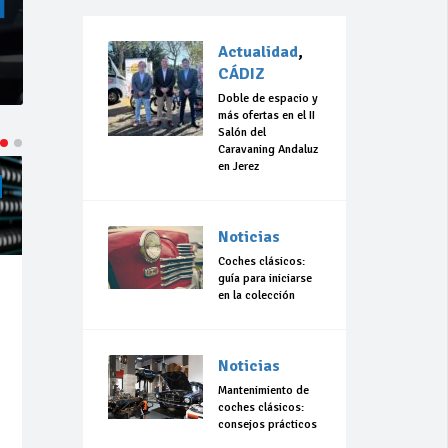
Actualidad
,
CÁDIZ
Doble de espacio y
más ofertas en el II
Salón del
Caravaning Andaluz
en Jerez
ACTUALIDAD
CÁDIZ
ACTUALIDAD
CÁDIZ
Noticias
Coches clásicos:
guía para iniciarse
Jul 23,
Jul 08,
en la colección
2026
2026
313
0
413
0
Noticias
“Llevo 10 años
JFS Automoción
con el sueño de
apoya al joven
Mantenimiento de
organizar una
talento Diego
coches clásicos:
carrera en
Viruel
consejos prácticos
Olvera”