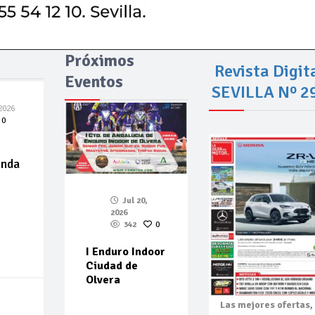
Próximos
Revista Digit
Eventos
SEVILLA Nº 2
2026
0
enda
Jul 20,
2026
342
0
I Enduro Indoor
Ciudad de
Olvera
Las mejores
ofertas,