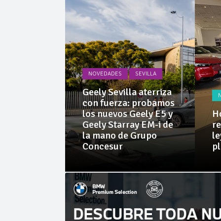
Cárnicas 
La Junta
SEVILLA
la aterriza
NOVEDADES
SEVILLA
: probamos
Geely E5 y
Honda Prelude, el
ay EM-i de
regreso de una
Nu
 Grupo
leyenda con alma de
el
planeador
e