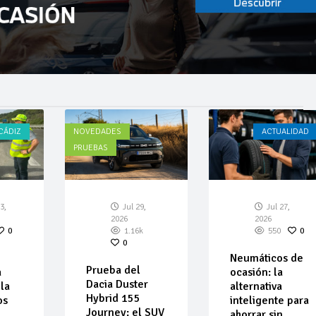
ACTUALIDAD
ACTUALIDAD
CÁDIZ
,
Jul 27,
Jul 23,
2026
2026
550
0
192
0
Neumáticos de
La 42ª Subida a
ocasión: la
Vejer comienza
r
alternativa
a perfilarse
inteligente para
 SUV
ahorrar sin