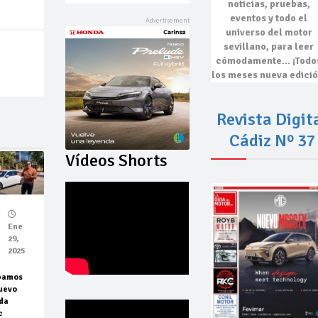
noticias, pruebas,
eventos
y todo el
universo del motor
sevillano, para leer
cómodamente…
¡Todo
los meses nueva edició
Revista Digit
Cádiz Nº 37
Vídeos Shorts
Ene
29,
2025
bamos
uevo
da
c