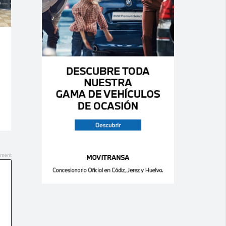
Ago 07,
Ago 06,
2026
2026
0
0
0
0
MERCEDES –
MERCEDES –
Clase SLK – 200
GLE – 63 S
BlueEFFICIENCY
4Matic AMG