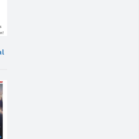
s
n!
al