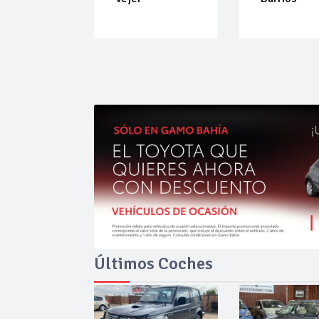
híbrido que
sorprende 
su equilibri
Últimos Coches