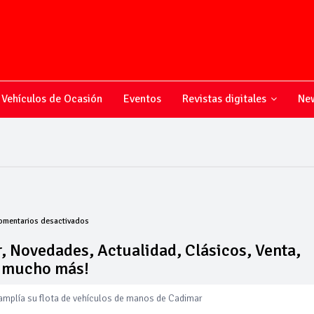
Vehículos de Ocasión
Eventos
Revistas digitales
New
en
omentarios desactivados
Todo
sobre
, Novedades, Actualidad, Clásicos, Venta,
el
y mucho más!
mundo
del
motor,
 amplía su flota de vehículos de manos de Cadimar
Novedades,