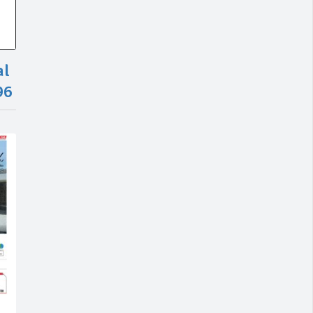
al
96