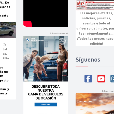
EV… De
ejor en
Las mejores
ofertas,
mento
noticias, pruebas,
eventos
y todo el
universo del motor, pa
leer cómodamente…
¡Todos los meses nuev
edición!
Jul
11,
Síguenos
2024
vo
da HR-
UV
pacto
mium y
rente