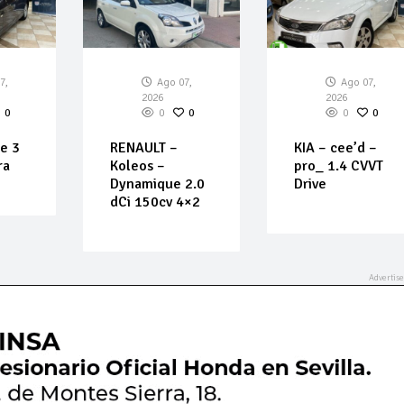
7,
Ago 07,
Ago 07,
2026
2026
0
0
0
0
0
KIA – cee’d –
EVO ITALIA SRL
pro_ 1.4 CVVT
EVO4 1.5 GLP
2.0
Drive
5P
4×2