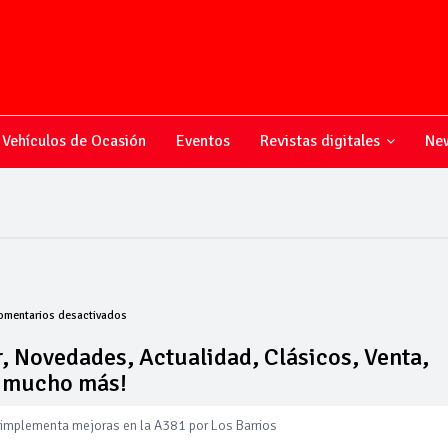
Vehículos de Ocasión
Eventos
Revistas digitales
New
en
omentarios desactivados
Todo
sobre
, Novedades, Actualidad, Clásicos, Venta,
el
y mucho más!
mundo
del
motor,
 implementa mejoras en la A381 por Los Barrios
Novedades,