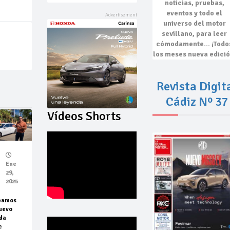
noticias, pruebas,
eventos
y todo el
universo del motor
sevillano, para leer
cómodamente…
¡Todo
los meses nueva edició
Revista Digit
Cádiz Nº 37
Vídeos Shorts
Ene
29,
2025
bamos
uevo
da
c