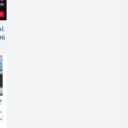
al
96