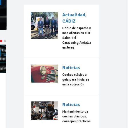
Actualidad
,
CÁDIZ
Doble de espacio y
más ofertas en el II
Salón del
Caravaning Andaluz
en Jerez
ACTUALIDAD
CÁDIZ
ACTUALIDAD
CÁDIZ
Noticias
Coches clásicos:
guía para iniciarse
Jul 23,
Jul 23,
en la colección
2026
2026
184
0
306
0
Noticias
La 42ª Subida a
“Llevo 10 años
Vejer comienza
con el sueño de
Mantenimiento de
a perfilarse
organizar una
coches clásicos:
carrera en
consejos prácticos
Olvera”