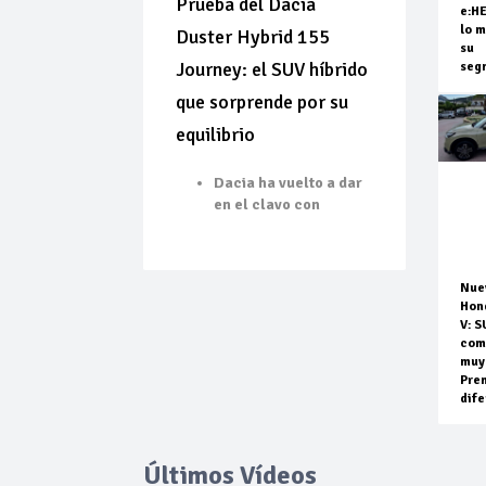
Prueba del Dacia
e:H
lo m
Duster Hybrid 155
su
Journey: el SUV híbrido
seg
que sorprende por su
equilibrio
Dacia ha vuelto a dar
en el clavo con
Nue
Hon
V: S
com
muy
Pre
dife
Últimos Vídeos