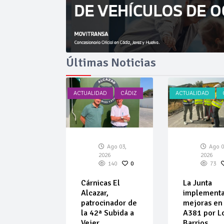
Últimas Noticias
AD
CÁDIZ
ACTUALIDAD
CÁDIZ
ACTUALIDAD
Ago 03,
Ago 03,
Ago 0
026
2026
2026
135
0
140
0
73
car amplía
Cárnicas El
La Junta
ta de
Alcazar,
implement
ulos de
patrocinador de
mejoras en 
 de
la 42ª Subida a
A381 por L
ar
Vejer
Barrios