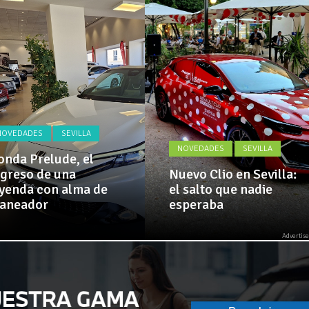
Actualidad,
 amplía su flota de vehículos de manos de Cadimar
Clásicos,
Venta,
Pruebas,
El Alcazar, patrocinador de la 42ª Subida a Vejer
Entrevistas,
Vídeos
y
mucho
más!
NOVEDADES
SEVILLA
NOVEDADES
SEVILLA
nda Prelude, el
greso de una
Nuevo Clio en Sevilla:
yenda con alma de
el salto que nadie
laneador
esperaba