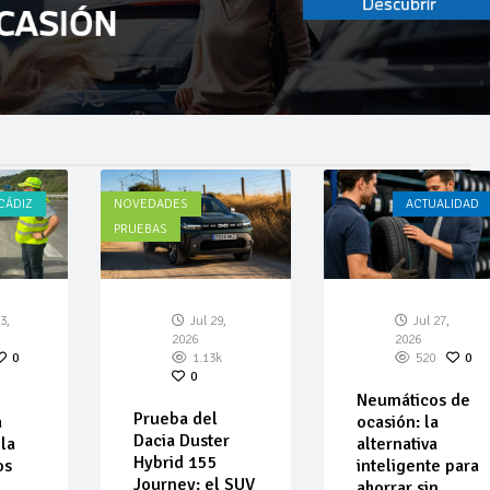
CÁDIZ
NOVEDADES
ACTUALIDAD
PRUEBAS
3,
Jul 29,
Jul 27,
2026
2026
0
1.13k
520
0
0
Neumáticos de
Prueba del
a
ocasión: la
Dacia Duster
la
alternativa
Hybrid 155
os
inteligente para
Journey: el SUV
ahorrar sin