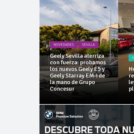
Invercar
Cárnicas 
NOVEDADES
SEVILLA
PRUEBAS
Geely Sevilla aterriza
 Dacia
con fuerza: probamos
rid 155
los nuevos Geely E5 y
Ho
l SUV
Geely Starray EM-i de
re
e sorprende
la mano de Grupo
le
librio
Concesur
p