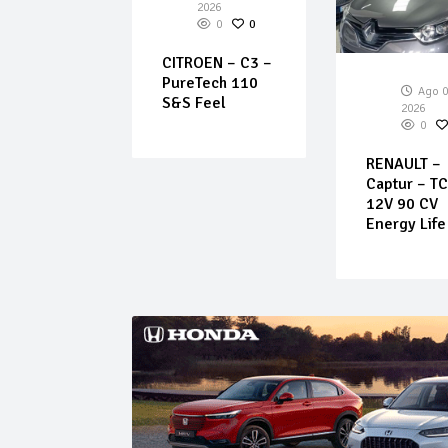
026
2026
0
0
0
0
EOT –
CITROEN – C3 –
PureTech 110
Ago 0
S&S Feel
2026
0
RENAULT –
Captur – T
12V 90 CV
Energy Life