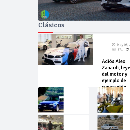
Clásicos
May 03, 
871
Adiós Alex
Zanardi, ley
del motor y
ejemplo de
superación
May
Abr
02,
22,