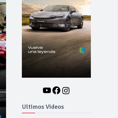
NOVEDADES
Nuevo BMW i3: Y
finalmente el Serie 3
se hizo eléctrico
YouTube
Facebook
Instagram
Ultimos Videos