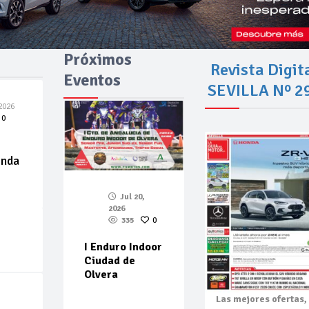
Próximos
Revista Digit
Eventos
SEVILLA Nº 2
2026
0
enda
Jul 20,
2026
335
0
I Enduro Indoor
Ciudad de
Olvera
Las mejores
ofertas,