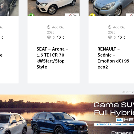
6,
Ago 06,
Ago 06,
2026
2026
0
0
0
0
0
SEAT – Arona –
RENAULT –
Ce
1.6 TDI CR 70
Scénic –
kWStart/Stop
Emotion dCi 95
Style
eco2