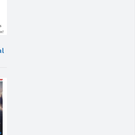
s
n!
al