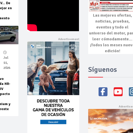
EV… De
ejor en
Las mejores
ofertas,
mento
noticias, pruebas,
eventos
y todo el
universo del motor, pa
leer cómodamente…
¡Todos los meses nuev
edición!
Jul
11,
Síguenos
2024
vo
da HR-
UV
pacto
mium y
rente