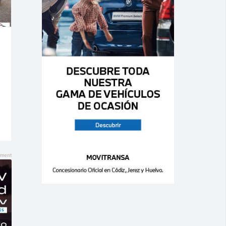
Ago 06,
Ago 06,
2026
2026
0
0
0
0
RENAULT –
MITSUBISHI –
Mégane – 1.9
Outlander –
dCi 5p. Confort
220 DI-D Motion
Authentique
Aut.