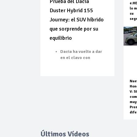
Prueba del Dacia
e:H
lo m
Duster Hybrid 155
su
Journey: el SUV híbrido
seg
que sorprende por su
equilibrio
Dacia ha vuelto a dar
en el clavo con
Nue
Hon
V: S
com
muy
Pre
dife
Últimos Vídeos