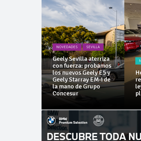
La Junta
Invercar
NOVEDADES
SEVILLA
PRUEBAS
Geely Sevilla aterriza
 Dacia
con fuerza: probamos
rid 155
los nuevos Geely E5 y
Ho
l SUV
Geely Starray EM-i de
re
e sorprende
la mano de Grupo
le
librio
Concesur
p