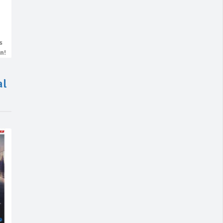
s
n!
al