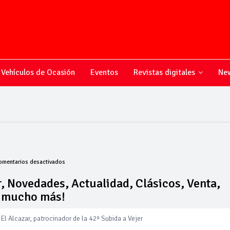
Vehículos de Ocasión
Eventos
Revistas digitales
New
en
omentarios desactivados
Todo
sobre
, Novedades, Actualidad, Clásicos, Venta,
el
y mucho más!
mundo
del
motor,
El Alcazar, patrocinador de la 42ª Subida a Vejer
Novedades,