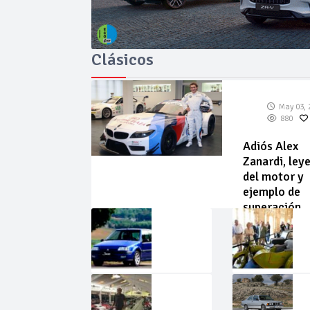
Clásicos
May 03, 
880
Adiós Alex
Zanardi, ley
del motor y
ejemplo de
superación
May
Abr
02,
22,