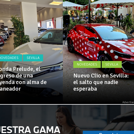
Actualidad,
 implementa mejoras en la A381 por Los Barrios
Clásicos,
Venta,
Pruebas,
 amplía su flota de vehículos de manos de Cadimar
Entrevistas,
Vídeos
y
mucho
más!
NOVEDADES
SEVILLA
NOVEDADES
SEVILLA
nda Prelude, el
greso de una
Nuevo Clio en Sevilla:
yenda con alma de
el salto que nadie
laneador
esperaba