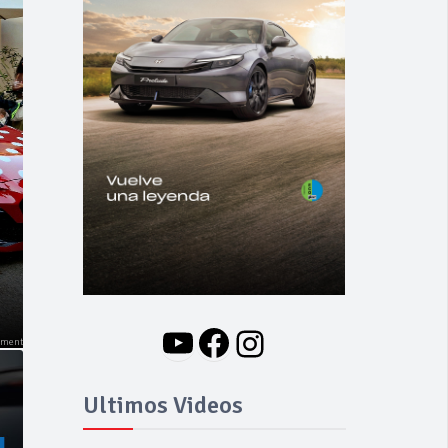
NOVEDADES
Nuevo BMW i3: Y
finalmente el Serie 3
se hizo eléctrico
YouTube
Facebook
Instagram
Ultimos Videos