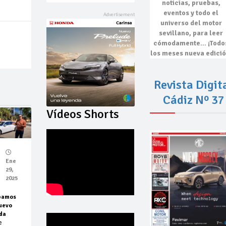
noticias, pruebas,
eventos
y todo el
universo del motor
sevillano, para leer
cómodamente…
¡Todo
los meses nueva edició
Revista Digit
Cádiz Nº 37
Vídeos Shorts
Ene
29,
2025
bamos
uevo
da
c