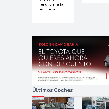
do que
renunciar a la
ende por
seguridad
ilibrio
Últimos Coches