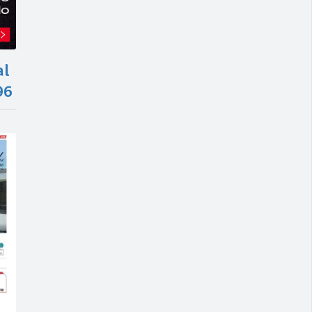
al
96