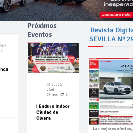
Próximos
Revista Digit
Eventos
SEVILLA Nº 2
2026
0
enda
Jul 20,
2026
343
0
I Enduro Indoor
Ciudad de
Olvera
Las mejores
ofertas,