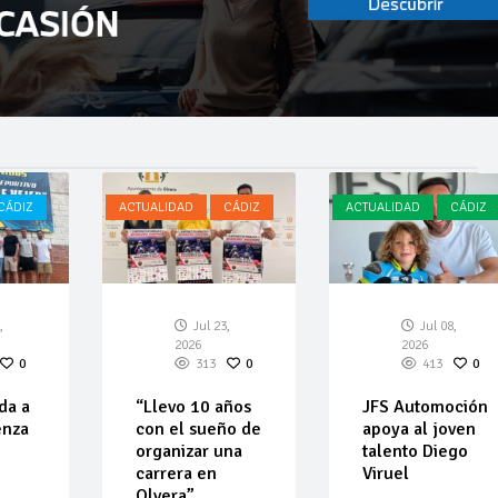
CÁDIZ
ACTUALIDAD
CÁDIZ
ACTUALIDAD
CÁDIZ
,
Jul 23,
Jul 08,
2026
2026
0
313
0
413
0
da a
“Llevo 10 años
JFS Automoción
enza
con el sueño de
apoya al joven
organizar una
talento Diego
carrera en
Viruel
Olvera”