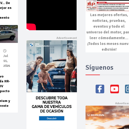
EV… De
ejor en
Las mejores
ofertas,
mento
noticias, pruebas,
eventos
y todo el
universo del motor, pa
leer cómodamente…
¡Todos los meses nuev
edición!
Jul
11,
Síguenos
2024
vo
da HR-
UV
pacto
mium y
rente