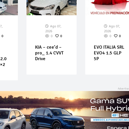
7,
Ago 07,
Ago 07,
2026
2026
0
0
0
0
0
KIA – cee’d –
EVO ITALIA SRL
pro_ 1.4 CVVT
EVO4 1.5 GLP
2.0
Drive
5P
4×2