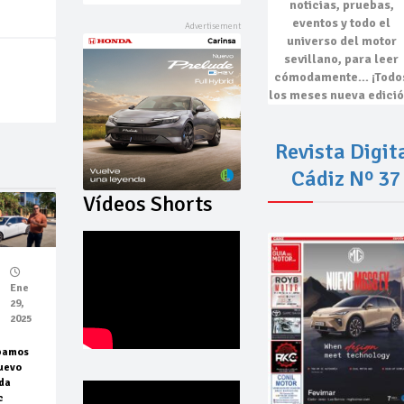
noticias, pruebas,
eventos
y todo el
universo del motor
sevillano, para leer
cómodamente…
¡Todo
los meses nueva edició
Revista Digit
Cádiz Nº 37
Vídeos Shorts
Ene
29,
2025
bamos
uevo
da
c