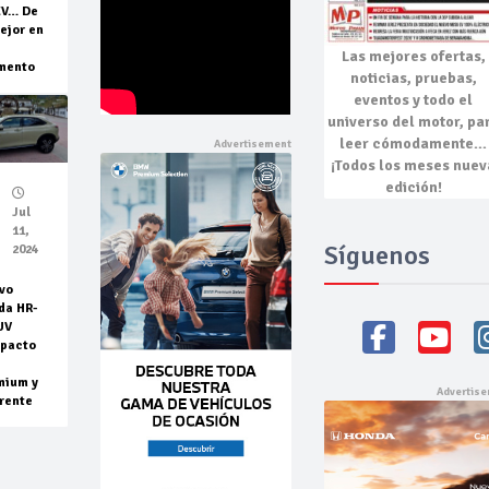
EV… De
ejor en
Las mejores
ofertas,
mento
noticias, pruebas,
eventos
y todo el
universo del motor, pa
leer cómodamente…
¡Todos los meses nuev
edición!
Jul
11,
Síguenos
2024
vo
da HR-
UV
pacto
mium y
rente