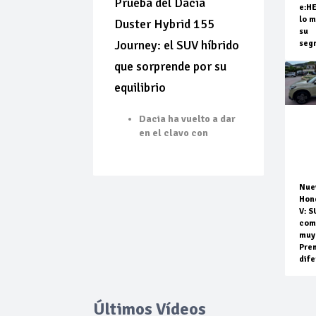
Prueba del Dacia
e:H
lo m
Duster Hybrid 155
su
Journey: el SUV híbrido
seg
que sorprende por su
equilibrio
Dacia ha vuelto a dar
en el clavo con
Nue
Hon
V: S
com
muy
Pre
dife
Últimos Vídeos