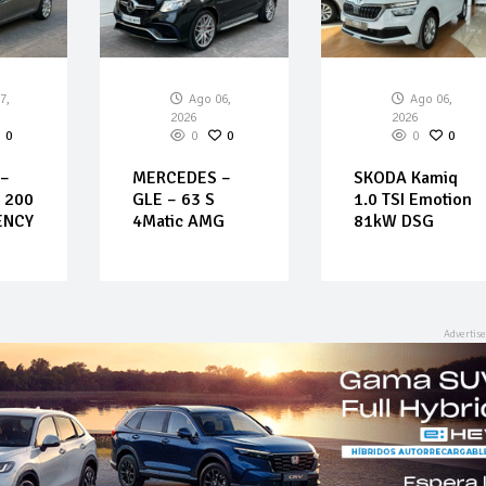
7,
Ago 06,
Ago 06,
2026
2026
0
0
0
0
0
–
MERCEDES –
SKODA Kamiq
– 200
GLE – 63 S
1.0 TSI Emotion
ENCY
4Matic AMG
81kW DSG