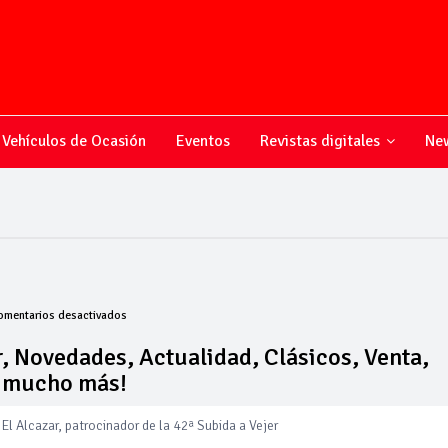
Vehículos de Ocasión
Eventos
Revistas digitales
New
en
omentarios desactivados
Todo
sobre
, Novedades, Actualidad, Clásicos, Venta,
el
y mucho más!
mundo
del
motor,
El Alcazar, patrocinador de la 42ª Subida a Vejer
Novedades,