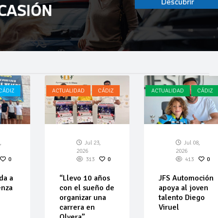
CÁDIZ
ACTUALIDAD
CÁDIZ
ACTUALIDAD
CÁDIZ
,
Jul 23,
Jul 08,
2026
2026
0
313
0
413
0
da a
“Llevo 10 años
JFS Automoción
enza
con el sueño de
apoya al joven
organizar una
talento Diego
carrera en
Viruel
Olvera”