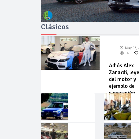
Clásicos
May 03, 
878
Adiós Alex
Zanardi, ley
del motor y
ejemplo de
superación
May
Abr
02,
22,