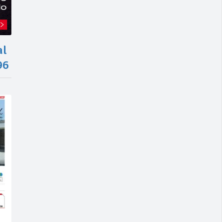
al
96