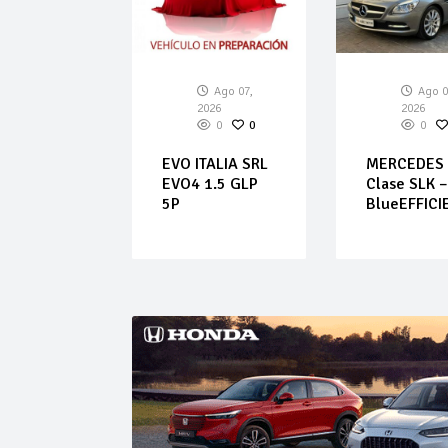
Ago 07,
Ago 07,
Ago 0
026
2026
2026
0
0
0
0
0
cee’d –
EVO ITALIA SRL
MERCEDES 
1.4 CVVT
EVO4 1.5 GLP
Clase SLK 
5P
BlueEFFICI