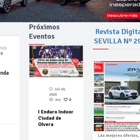
Próximos
Revista Digit
Eventos
SEVILLA Nº 2
2026
0
enda
Jul 20,
2026
342
0
I Enduro Indoor
Ciudad de
Olvera
Las mejores
ofertas,