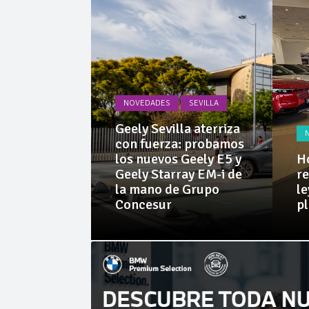
La Junta
Invercar
NOVEDADES
SEVILLA
PRUEBAS
Geely Sevilla aterriza
 Dacia
con fuerza: probamos
rid 155
los nuevos Geely E5 y
Ho
l SUV
Geely Starray EM-i de
re
e sorprende
la mano de Grupo
le
librio
Concesur
p