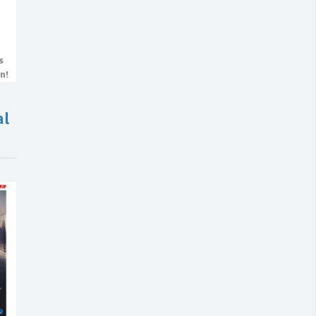
s
n!
al