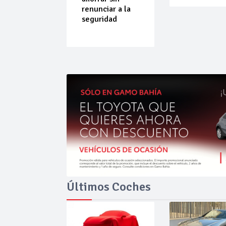
do que
renunciar a la
ende por
seguridad
ilibrio
Últimos Coches