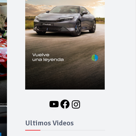
NOVEDADES
Nuevo BMW i3: Y
finalmente el Serie 3
se hizo eléctrico
YouTube
Facebook
Instagram
Ultimos Videos