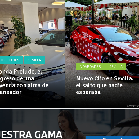
Actualidad,
 implementa mejoras en la A381 por Los Barrios
Clásicos,
Venta,
Pruebas,
 amplía su flota de vehículos de manos de Cadimar
Entrevistas,
Vídeos
y
mucho
más!
NOVEDADES
SEVILLA
NOVEDADES
SEVILLA
nda Prelude, el
greso de una
Nuevo Clio en Sevilla:
yenda con alma de
el salto que nadie
laneador
esperaba