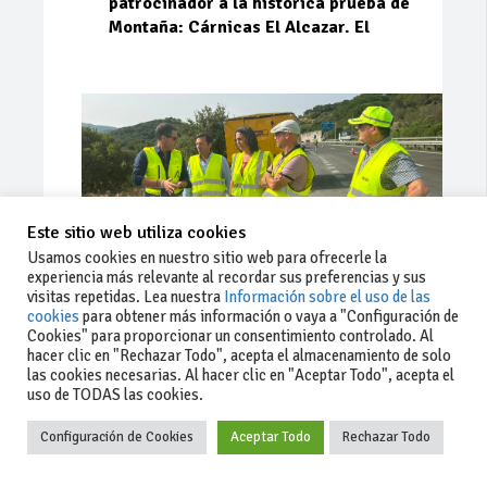
patrocinador a la histórica prueba de
Montaña: Cárnicas El Alcazar. El
Este sitio web utiliza cookies
Usamos cookies en nuestro sitio web para ofrecerle la
experiencia más relevante al recordar sus preferencias y sus
visitas repetidas. Lea nuestra
Información sobre el uso de las
cookies
para obtener más información o vaya a "Configuración de
Cookies" para proporcionar un consentimiento controlado. Al
Ago 03, 2026
88
0
0
hacer clic en "Rechazar Todo", acepta el almacenamiento de solo
las cookies necesarias. Al hacer clic en "Aceptar Todo", acepta el
La Junta implementa mejoras en la
uso de TODAS las cookies.
A381 por Los Barrios
Configuración de Cookies
Aceptar Todo
Rechazar Todo
La Junta de Andalucía, a través de la