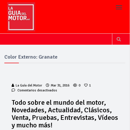
Toggl
Color Externo: Granate
La Guía del Motor
Mar 31, 2016
0
1
en
Comentarios desactivados
Todo
sobre
Todo sobre el mundo del motor,
el
Novedades, Actualidad, Clásicos,
mundo
Cárnicas El
del
Venta, Pruebas, Entrevistas, Vídeos
Alcazar,
motor,
patrocinador de
y mucho más!
Novedades,
la 42ª Subida a
Actualidad,