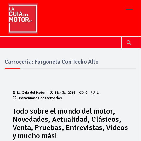
Toggl
Carrocerìa: Furgoneta Con Techo Alto
La Guía del Motor
Mar 31, 2016
0
1
en
Comentarios desactivados
Todo
sobre
Todo sobre el mundo del motor,
el
Novedades, Actualidad, Clásicos,
mundo
del
Venta, Pruebas, Entrevistas, Vídeos
motor,
y mucho más!
Novedades,
Actualidad,