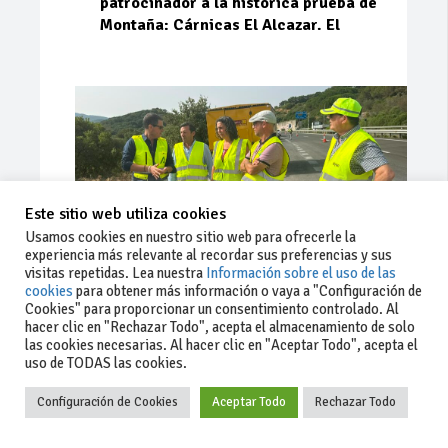
patrocinador a la histórica prueba de
Montaña: Cárnicas El Alcazar. El
Este sitio web utiliza cookies
Usamos cookies en nuestro sitio web para ofrecerle la
experiencia más relevante al recordar sus preferencias y sus
visitas repetidas. Lea nuestra
Información sobre el uso de las
cookies
para obtener más información o vaya a "Configuración de
Cookies" para proporcionar un consentimiento controlado. Al
Ago 03, 2026
81
0
0
hacer clic en "Rechazar Todo", acepta el almacenamiento de solo
las cookies necesarias. Al hacer clic en "Aceptar Todo", acepta el
La Junta implementa mejoras en la
uso de TODAS las cookies.
A381 por Los Barrios
Configuración de Cookies
Aceptar Todo
Rechazar Todo
La Junta de Andalucía, a través de la