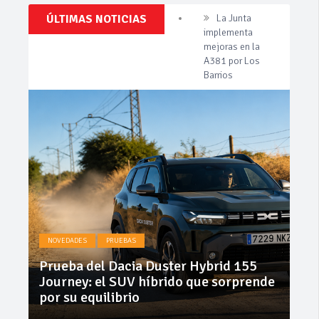
Clásicos,
ÚLTIMAS NOTICIAS
Invercar
Venta,
amplía su flota
Pruebas,
de vehículos de
Entrevistas,
Vídeos
manos de
y
Cadimar
mucho
más!
Cárnicas El
Alcazar,
patrocinador de
la 42ª Subida a
Vejer
La Junta
implementa
mejoras en la
NO
A381 por Los
NOVEDADES
PRUEBAS
Barrios
Gee
Prueba del Dacia Duster Hybrid 155
pr
Journey: el SUV híbrido que sorprende
St
por su equilibrio
Co