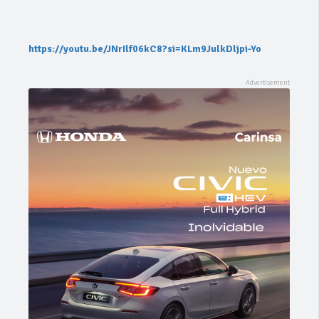
https://youtu.be/JNrIlf06kC8?si=KLm9JulkDljpi-Yo