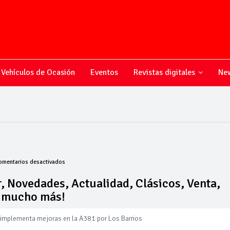
Vehículos de Ocasión
Eventos
Revistas digitales
New
en
omentarios desactivados
Todo
sobre
, Novedades, Actualidad, Clásicos, Venta,
el
y mucho más!
mundo
 implementa mejoras en la A381 por Los Barrios
del
motor,
Novedades,
 amplía su flota de vehículos de manos de Cadimar