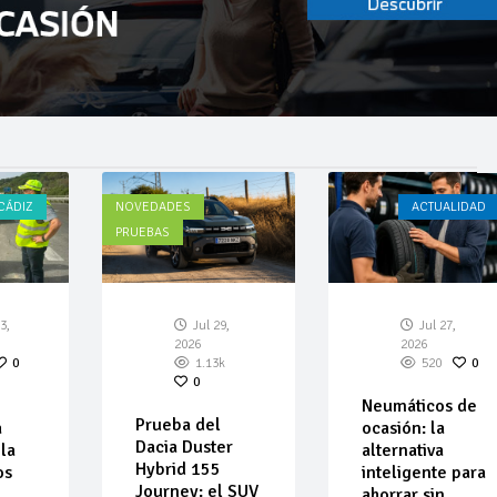
CÁDIZ
NOVEDADES
ACTUALIDAD
PRUEBAS
3,
Jul 29,
Jul 27,
2026
2026
0
1.13k
520
0
0
Neumáticos de
Prueba del
a
ocasión: la
Dacia Duster
la
alternativa
Hybrid 155
os
inteligente para
Journey: el SUV
ahorrar sin