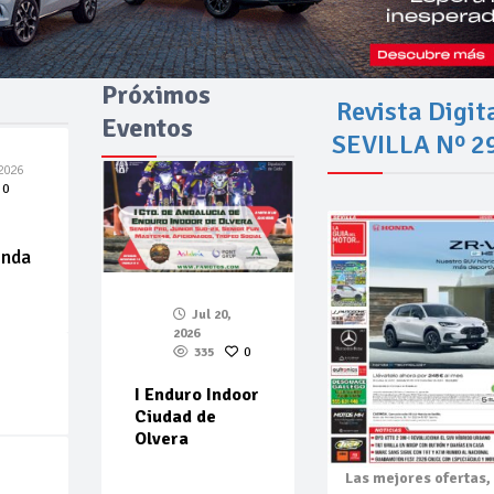
Próximos
Revista Digit
Eventos
SEVILLA Nº 2
2026
0
enda
Jul 20,
2026
335
0
I Enduro Indoor
Ciudad de
Olvera
Las mejores
ofertas,