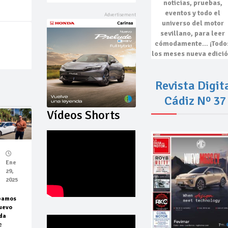
noticias, pruebas,
eventos
y todo el
universo del motor
sevillano, para leer
cómodamente…
¡Todo
los meses nueva edició
Revista Digit
Cádiz Nº 37
Vídeos Shorts
Ene
29,
2025
bamos
uevo
da
c