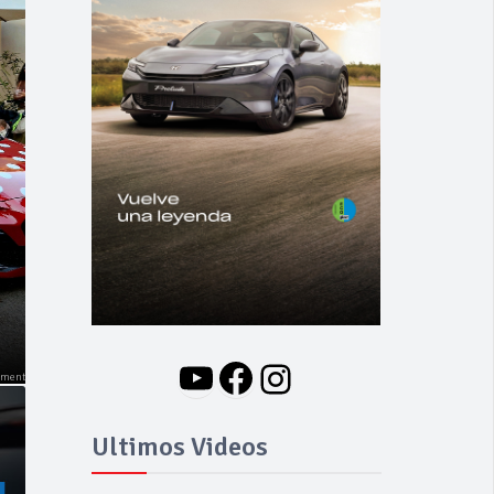
NOVEDADES
Nuevo BMW i3: Y
finalmente el Serie 3
se hizo eléctrico
YouTube
Facebook
Instagram
Ultimos Videos