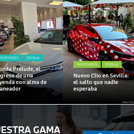
Actualidad,
Clásicos,
El Alcazar, patrocinador de la 42ª Subida a Vejer
Venta,
Pruebas,
Entrevistas,
Vídeos
y
mucho
más!
NOVEDADES
SEVILLA
NOVEDADES
SEVILLA
nda Prelude, el
greso de una
Nuevo Clio en Sevilla:
yenda con alma de
el salto que nadie
laneador
esperaba