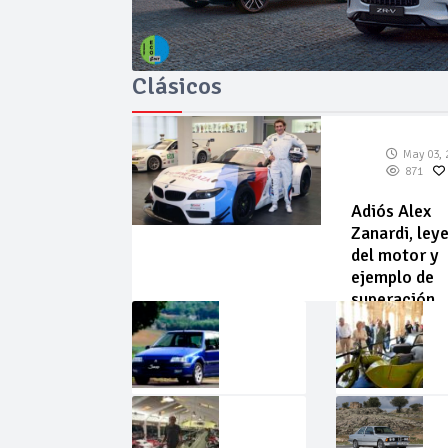
Clásicos
May 03, 
871
Adiós Alex
Zanardi, ley
del motor y
ejemplo de
superación
May
Abr
02,
22,