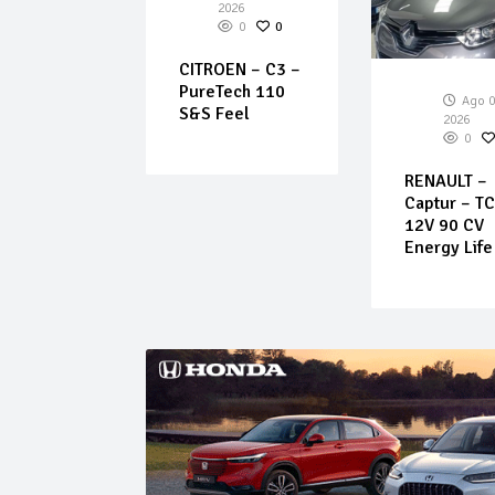
026
2026
0
0
0
0
EOT –
CITROEN – C3 –
PureTech 110
Ago 0
S&S Feel
2026
0
RENAULT –
Captur – T
12V 90 CV
Energy Life