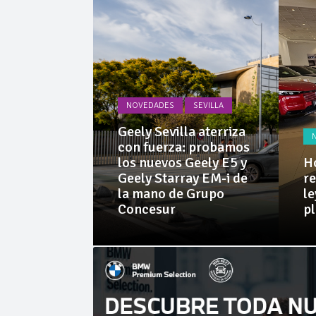
Cárnicas 
NOVEDADES
SEVILLA
PRUEBAS
Geely Sevilla aterriza
 Dacia
con fuerza: probamos
rid 155
los nuevos Geely E5 y
Ho
l SUV
Geely Starray EM-i de
re
e sorprende
la mano de Grupo
le
librio
Concesur
p