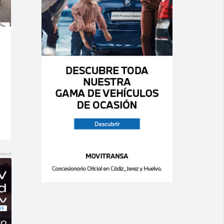
Ago 06,
Ago 06,
2026
2026
0
0
0
0
RENAULT –
MITSUBISHI –
Mégane – 1.9
Outlander –
dCi 5p. Confort
220 DI-D Motion
Authentique
Aut.