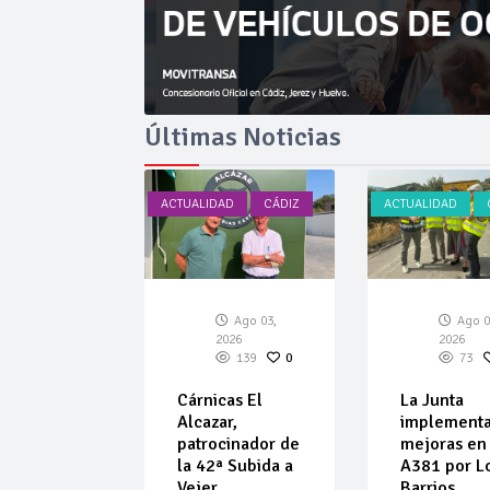
Últimas Noticias
AD
CÁDIZ
ACTUALIDAD
CÁDIZ
ACTUALIDAD
Ago 03,
Ago 03,
Ago 0
026
2026
2026
134
0
139
0
73
car amplía
Cárnicas El
La Junta
ta de
Alcazar,
implement
ulos de
patrocinador de
mejoras en 
 de
la 42ª Subida a
A381 por L
ar
Vejer
Barrios