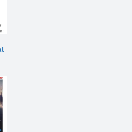
s
n!
al