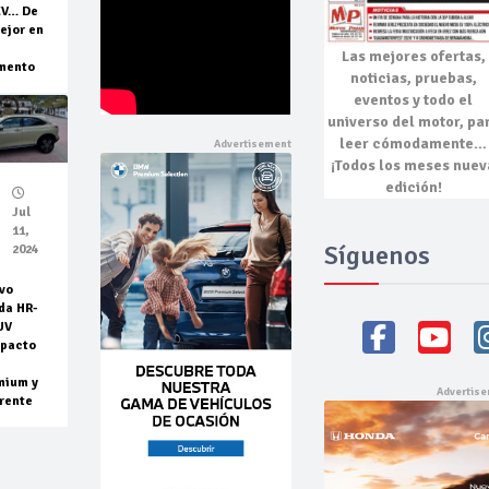
EV… De
ejor en
Las mejores
ofertas,
mento
noticias, pruebas,
eventos
y todo el
universo del motor, pa
leer cómodamente…
¡Todos los meses nuev
edición!
Jul
11,
Síguenos
2024
vo
da HR-
UV
pacto
mium y
rente