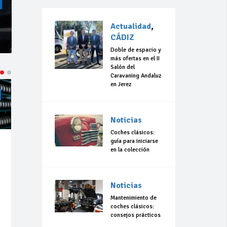
Actualidad
,
CÁDIZ
Doble de espacio y
más ofertas en el II
Salón del
Caravaning Andaluz
en Jerez
ACTUALIDAD
CÁDIZ
ACTUALIDAD
CÁDIZ
Noticias
Coches clásicos:
guía para iniciarse
Jul 23,
Jul 23,
en la colección
2026
2026
184
0
306
0
Noticias
La 42ª Subida a
“Llevo 10 años
Vejer comienza
con el sueño de
Mantenimiento de
a perfilarse
organizar una
coches clásicos:
carrera en
consejos prácticos
Olvera”