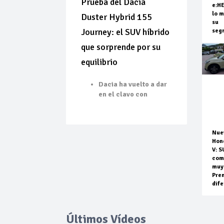
Prueba del Dacia
e:H
lo m
Duster Hybrid 155
su
Journey: el SUV híbrido
seg
que sorprende por su
equilibrio
Dacia ha vuelto a dar
en el clavo con
Nue
Hon
V: S
com
muy
Pre
dife
Últimos Vídeos