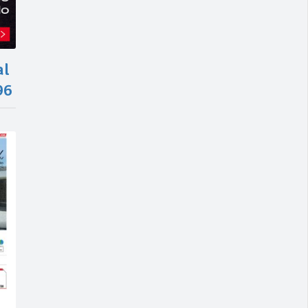
al
96