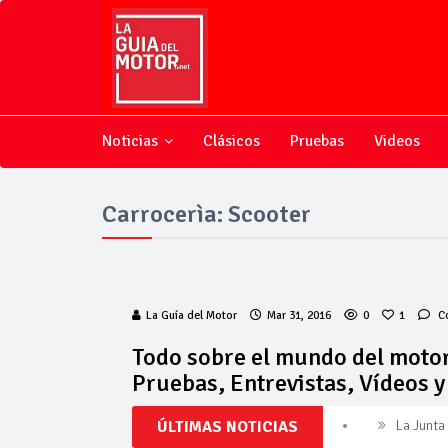
Noticias
Clásicos
Pruebas
Videos
Carrocerìa: Scooter
La Guía del Motor
Mar 31, 2016
0
1
C
Todo sobre el mundo del motor
Pruebas, Entrevistas, Vídeos 
La Junta
ÚLTIMAS NOTICIAS
Invercar