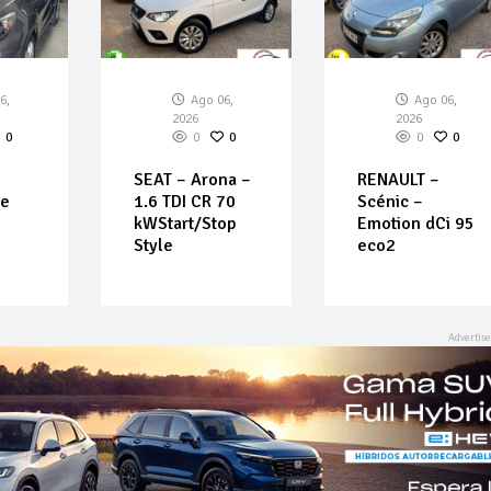
6,
Ago 06,
Ago 06,
2026
2026
0
0
0
0
0
SEAT – Arona –
RENAULT –
Ce
1.6 TDI CR 70
Scénic –
kWStart/Stop
Emotion dCi 95
Style
eco2