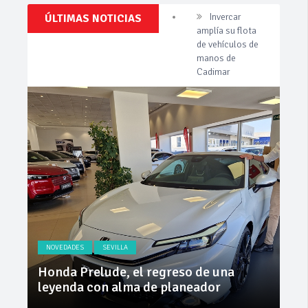
Clásicos,
ÚLTIMAS NOTICIAS
Cárnicas El
Venta,
Alcazar,
Pruebas,
patrocinador de
Entrevistas,
Vídeos
la 42ª Subida a
y
Vejer
mucho
más!
La Junta
implementa
mejoras en la
A381 por Los
Barrios
Invercar
amplía su flota
de vehículos de
manos de
Cadimar
NOVEDADES
SEVILLA
NO
ly
Honda Prelude, el regreso de una
Nue
leyenda con alma de planeador
na