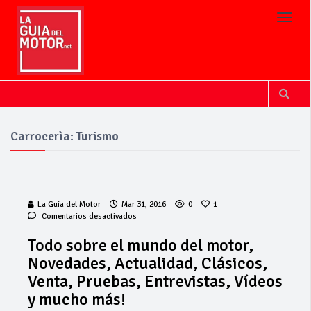
Toggl
Carrocerìa: Turismo
La Guía del Motor
Mar 31, 2016
0
1
en
Comentarios desactivados
Todo
sobre
Todo sobre el mundo del motor,
el
Novedades, Actualidad, Clásicos,
mundo
del
Venta, Pruebas, Entrevistas, Vídeos
motor,
y mucho más!
Novedades,
Actualidad,