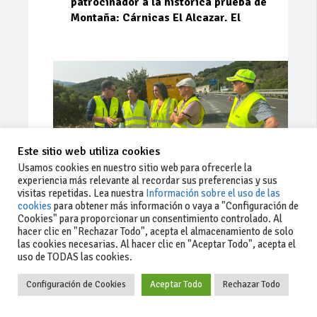
patrocinador a la histórica prueba de
Montaña: Cárnicas El Alcazar. El
Este sitio web utiliza cookies
Usamos cookies en nuestro sitio web para ofrecerle la
experiencia más relevante al recordar sus preferencias y sus
visitas repetidas. Lea nuestra
Información sobre el uso de las
cookies
para obtener más información o vaya a "Configuración de
Cookies" para proporcionar un consentimiento controlado. Al
Ago 03, 2026
74
0
0
hacer clic en "Rechazar Todo", acepta el almacenamiento de solo
las cookies necesarias. Al hacer clic en "Aceptar Todo", acepta el
La Junta implementa mejoras en la
uso de TODAS las cookies.
A381 por Los Barrios
Configuración de Cookies
Aceptar Todo
Rechazar Todo
La Junta de Andalucía, a través de la