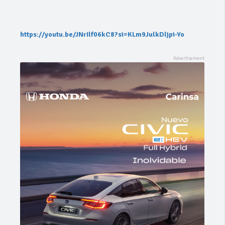
https://youtu.be/JNrIlf06kC8?si=KLm9JulkDljpi-Yo