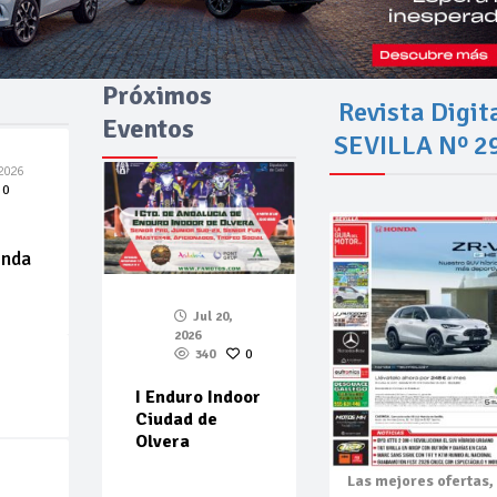
Próximos
Revista Digit
Eventos
SEVILLA Nº 2
2026
0
enda
Jul 20,
2026
340
0
I Enduro Indoor
Ciudad de
Olvera
Las mejores
ofertas,