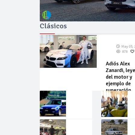
Clásicos
May 03, 
878
Adiós Alex
Zanardi, ley
del motor y
ejemplo de
superación
May
Abr
02,
22,