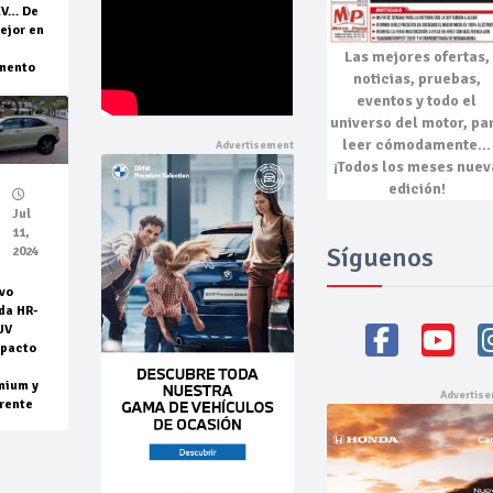
EV… De
ejor en
Las mejores
ofertas,
mento
noticias, pruebas,
eventos
y todo el
universo del motor, pa
leer cómodamente…
¡Todos los meses nuev
edición!
Jul
11,
Síguenos
2024
vo
da HR-
UV
pacto
mium y
rente