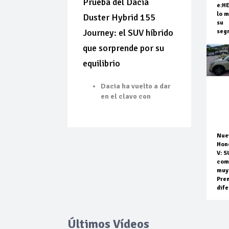
Prueba del Dacia
e:H
lo m
Duster Hybrid 155
su
Journey: el SUV híbrido
seg
que sorprende por su
equilibrio
Dacia ha vuelto a dar
en el clavo con
Nue
Hon
V: S
com
muy
Pre
dife
Últimos Vídeos