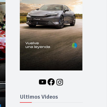
NOVEDADES
Nuevo BMW i3: Y
finalmente el Serie 3
se hizo eléctrico
YouTube
Facebook
Instagram
Ultimos Videos