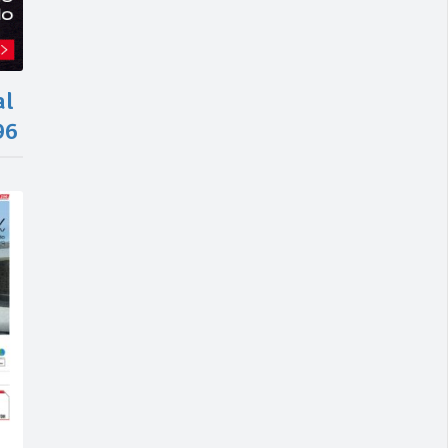
al
96