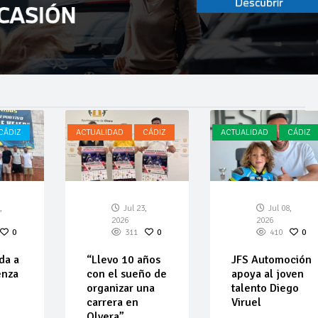
CÁDIZ
ACTUALIDAD
CÁDIZ
ACTUALIDAD
CÁDIZ
,
Jul 23,
Jul 08,
2026
2026
0
311
0
410
0
da a
“Llevo 10 años
JFS Automoción
enza
con el sueño de
apoya al joven
organizar una
talento Diego
carrera en
Viruel
Olvera”