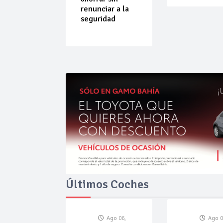
do que
renunciar a la
ende por
seguridad
ilibrio
Últimos Coches
Ago 06,
Ago 0