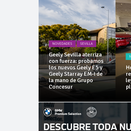
La Junta
Invercar
NOVEDADES
SEVILLA
PRUEBAS
Geely Sevilla aterriza
 Dacia
con fuerza: probamos
rid 155
los nuevos Geely E5 y
Ho
l SUV
Geely Starray EM-i de
re
e sorprende
la mano de Grupo
le
librio
Concesur
p