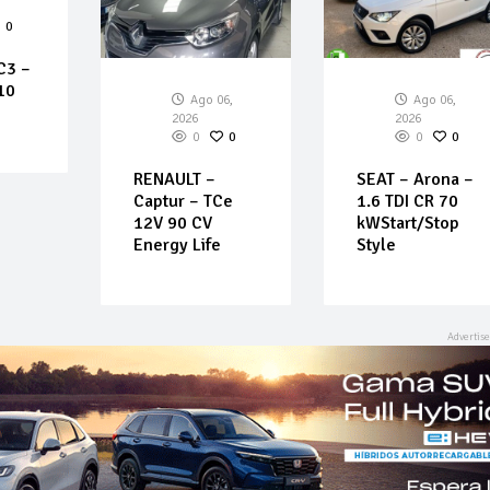
0
C3 –
10
Ago 06,
Ago 06,
2026
2026
0
0
0
0
RENAULT –
SEAT – Arona –
Captur – TCe
1.6 TDI CR 70
12V 90 CV
kWStart/Stop
Energy Life
Style