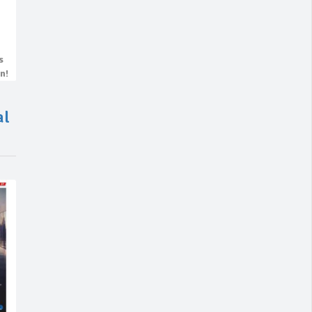
s
n!
al