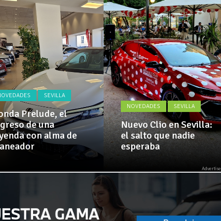
Actualidad,
 implementa mejoras en la A381 por Los Barrios
Clásicos,
Venta,
Pruebas,
 amplía su flota de vehículos de manos de Cadimar
Entrevistas,
Vídeos
y
mucho
más!
NOVEDADES
SEVILLA
NOVEDADES
SEVILLA
nda Prelude, el
greso de una
Nuevo Clio en Sevilla:
yenda con alma de
el salto que nadie
laneador
esperaba