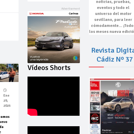
noticias, pruebas,
eventos
y todo el
universo del motor
sevillano, para leer
cómodamente…
¡Todo
los meses nueva edició
Revista Digit
Cádiz Nº 37
Vídeos Shorts
Ene
29,
2025
bamos
uevo
da
c