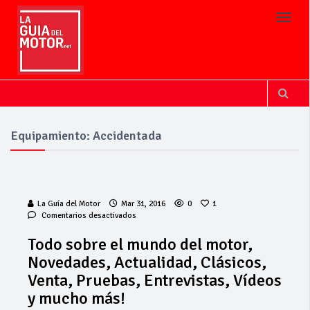
Toggl
Equipamiento: Accidentada
La Guía del Motor
Mar 31, 2016
0
1
en
Comentarios desactivados
Todo
sobre
Todo sobre el mundo del motor,
el
Novedades, Actualidad, Clásicos,
mundo
del
Venta, Pruebas, Entrevistas, Vídeos
motor,
La Junta
y mucho más!
Novedades,
implementa
Actualidad,