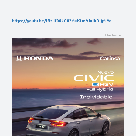
https://youtu.be/JNrIlf06kC8?si=KLm9JulkDljpi-Yo