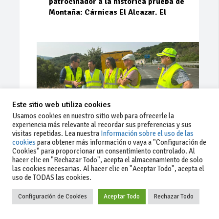
patrocinador a la histórica prueba de
Montaña: Cárnicas El Alcazar. El
Este sitio web utiliza cookies
Usamos cookies en nuestro sitio web para ofrecerle la
experiencia más relevante al recordar sus preferencias y sus
visitas repetidas. Lea nuestra
Información sobre el uso de las
cookies
para obtener más información o vaya a "Configuración de
Cookies" para proporcionar un consentimiento controlado. Al
Ago 03, 2026
83
0
0
hacer clic en "Rechazar Todo", acepta el almacenamiento de solo
las cookies necesarias. Al hacer clic en "Aceptar Todo", acepta el
La Junta implementa mejoras en la
uso de TODAS las cookies.
A381 por Los Barrios
Configuración de Cookies
Aceptar Todo
Rechazar Todo
La Junta de Andalucía, a través de la