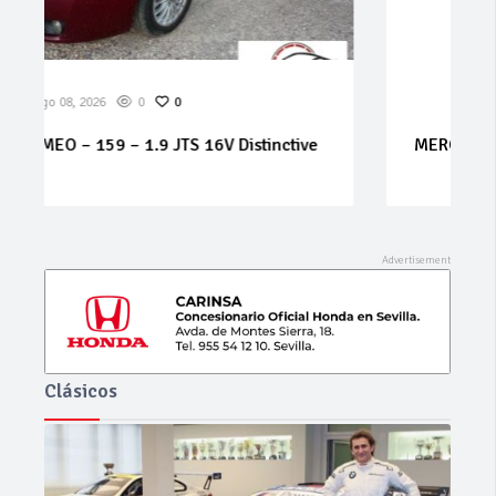
Ago 07, 2026
0
0
MERCEDES Sprinter 314 cdi
Clásicos