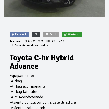
Facebook
Email
Whatsapp
admin
Abr 29, 2021
368
0
en
Comentarios desactivados
Toyota
C-
Toyota C-hr Hybrid
hr
Hybrid
Advance
Advance
Equipamiento:
-Airbag
-Airbag acompañante
-Airbag laterales
-Aire Acondicionado
-Asiento conductor con ajuste de altura
-Asientos calefactados