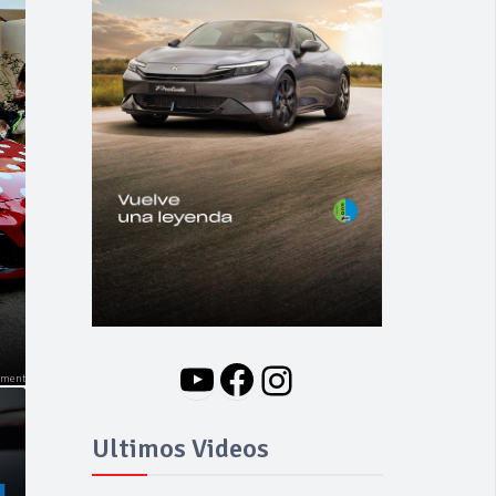
NOVEDADES
Nuevo BMW i3: Y
finalmente el Serie 3
se hizo eléctrico
YouTube
Facebook
Instagram
Ultimos Videos