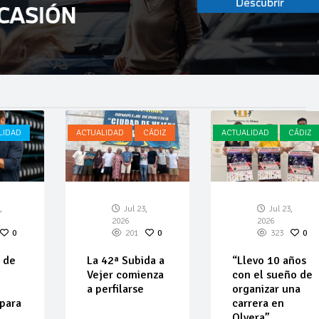
LIDAD
ACTUALIDAD
CÁDIZ
ACTUALIDAD
CÁDIZ
,
Jul 23,
Jul 23,
2026
2026
0
201
0
323
0
 de
La 42ª Subida a
“Llevo 10 años
Vejer comienza
con el sueño de
a perfilarse
organizar una
 para
carrera en
Olvera”