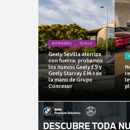
Cárnicas 
El asido
NOVEDADES
SEVILLA
PRUEBAS
Geely Sevilla aterriza
 Dacia
con fuerza: probamos
rid 155
los nuevos Geely E5 y
Ho
l SUV
Geely Starray EM-i de
re
e sorprende
la mano de Grupo
le
librio
Concesur
p