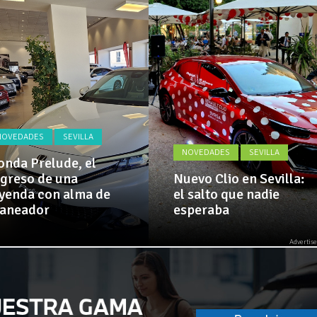
Actualidad,
El Alcazar, patrocinador de la 42ª Subida a Vejer
Clásicos,
Venta,
Pruebas,
nense David González debuta puntuando en Moto3
Entrevistas,
Vídeos
y
mucho
más!
NOVEDADES
SEVILLA
NOVEDADES
SEVILLA
nda Prelude, el
greso de una
Nuevo Clio en Sevilla:
yenda con alma de
el salto que nadie
laneador
esperaba