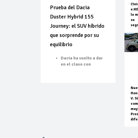
Civi
Prueba del Dacia
e:H
lo m
Duster Hybrid 155
su
Journey: el SUV híbrido
seg
que sorprende por su
equilibrio
Dacia ha vuelto a dar
en el clavo con
Nue
Hon
V: S
com
muy
Pre
dife