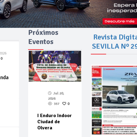
Próximos
Revista Digit
Eventos
SEVILLA Nº 2
2026
0
enda
Jul 20,
2026
357
0
I Enduro Indoor
Ciudad de
Olvera