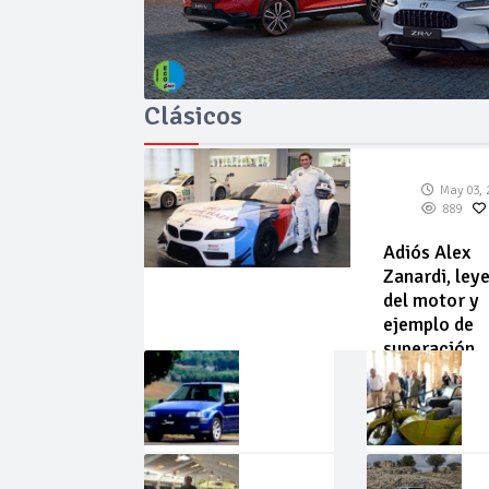
Clásicos
May 03, 
889
Adiós Alex
Zanardi, ley
del motor y
ejemplo de
superación