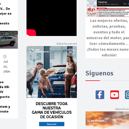
c
EV… De
ejor en
Las mejores
ofertas,
mento
noticias, pruebas,
eventos
y todo el
universo del motor, pa
leer cómodamente…
¡Todos los meses nuev
edición!
Jul
11,
Síguenos
2024
vo
da HR-
UV
pacto
mium y
rente