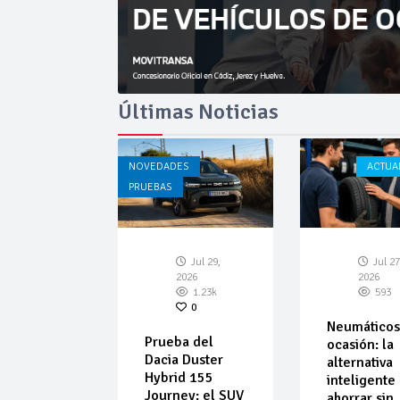
Últimas Noticias
AD
CÁDIZ
NOVEDADES
ACTUA
PRUEBAS
Ago 03,
Jul 29,
Jul 27
026
2026
2026
99
0
1.23k
593
0
nta
Neumáticos
Prueba del
menta
ocasión: la
Dacia Duster
as en la
alternativa
Hybrid 155
por Los
inteligente
Journey: el SUV
os
ahorrar sin