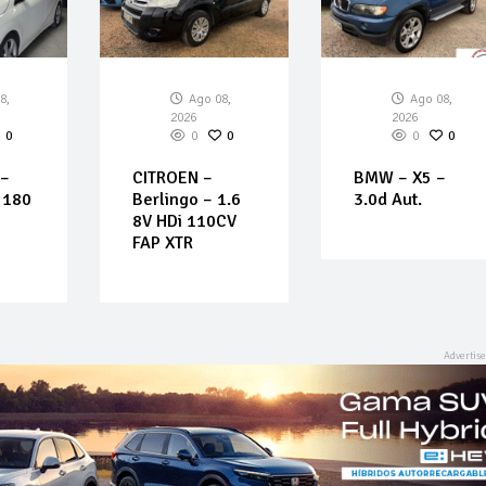
8,
Ago 08,
Ago 08,
2026
2026
0
0
0
0
0
–
CITROEN –
BMW – X5 –
 180
Berlingo – 1.6
3.0d Aut.
8V HDi 110CV
FAP XTR