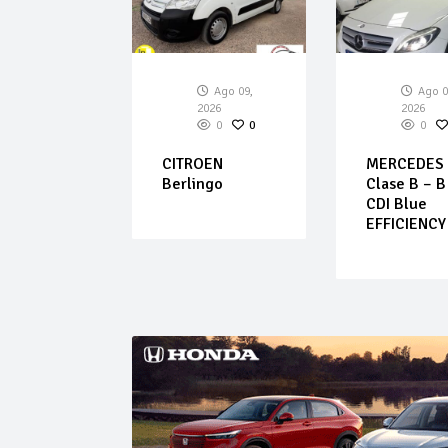
Ago 09,
Ago 09,
Ago 0
026
2026
2026
0
0
0
0
0
AI – Kona
CITROEN
MERCEDES 
T-GDI 88
Berlingo
Clase B – B
 Tecno
CDI Blue
EFFICIENCY