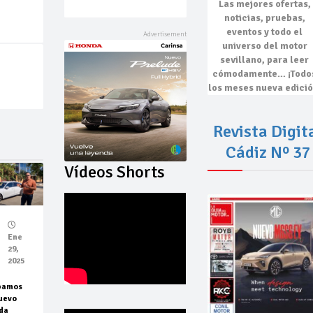
Las mejores
ofertas,
noticias, pruebas,
eventos
y todo el
universo del motor
sevillano, para leer
cómodamente…
¡Todo
los meses nueva edició
Revista Digit
Cádiz Nº 37
Vídeos Shorts
Ene
29,
2025
bamos
uevo
da