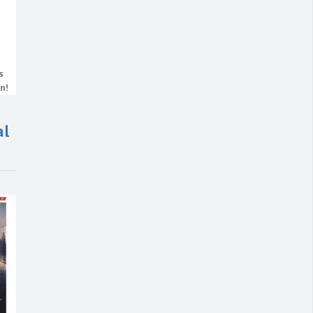
s
n!
al