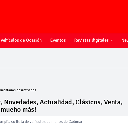
Vehículos de Ocasión
Eventos
Revistas digitales
New
en
omentarios desactivados
Todo
sobre
, Novedades, Actualidad, Clásicos, Venta,
el
y mucho más!
mundo
del
motor,
 amplía su flota de vehículos de manos de Cadimar
Novedades,