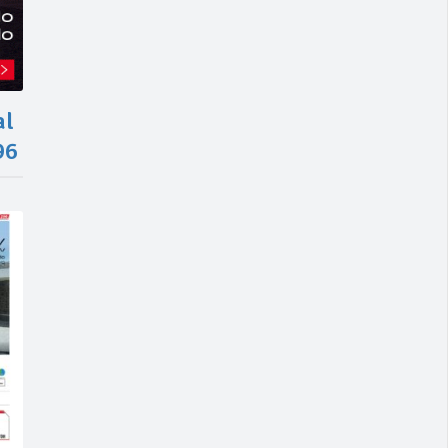
al
96