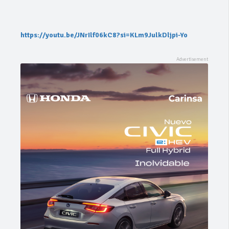
https://youtu.be/JNrIlf06kC8?si=KLm9JulkDljpi-Yo