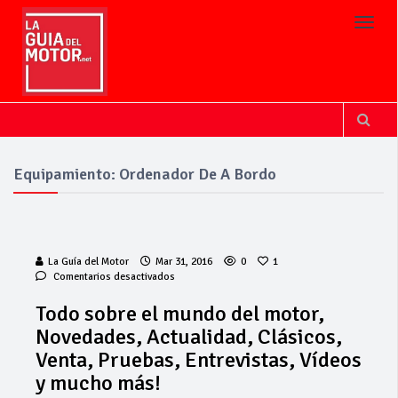
Toggl
Equipamiento: Ordenador De A Bordo
La Guía del Motor
Mar 31, 2016
0
1
en
Comentarios desactivados
Todo
sobre
Todo sobre el mundo del motor,
el
La Junta
Novedades, Actualidad, Clásicos,
mundo
implementa
del
Venta, Pruebas, Entrevistas, Vídeos
mejoras en la
motor,
A381 por Los
y mucho más!
Novedades,
Barrios
Actualidad,