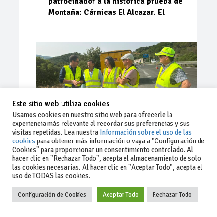
patrocinador a la histórica prueba de
Montaña: Cárnicas El Alcazar. El
Este sitio web utiliza cookies
Usamos cookies en nuestro sitio web para ofrecerle la
experiencia más relevante al recordar sus preferencias y sus
visitas repetidas. Lea nuestra
Información sobre el uso de las
cookies
para obtener más información o vaya a "Configuración de
Cookies" para proporcionar un consentimiento controlado. Al
Ago 03, 2026
76
0
0
hacer clic en "Rechazar Todo", acepta el almacenamiento de solo
las cookies necesarias. Al hacer clic en "Aceptar Todo", acepta el
La Junta implementa mejoras en la
uso de TODAS las cookies.
A381 por Los Barrios
Configuración de Cookies
Aceptar Todo
Rechazar Todo
La Junta de Andalucía, a través de la