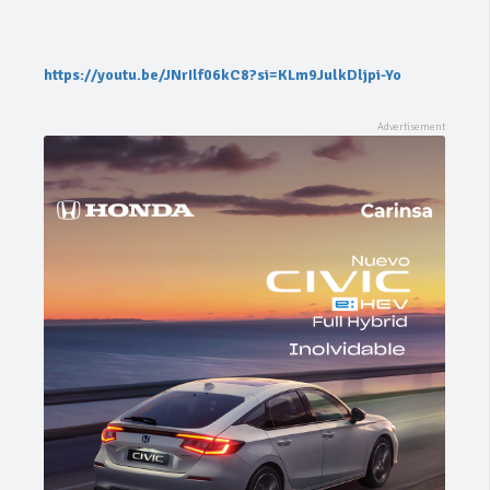
https://youtu.be/JNrIlf06kC8?si=KLm9JulkDljpi-Yo