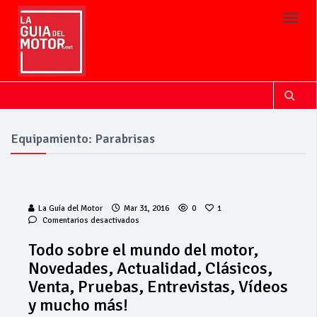
Toggl
Equipamiento: Parabrisas
La Guía del Motor
Mar 31, 2016
0
1
en
Comentarios desactivados
Todo
sobre
Todo sobre el mundo del motor,
el
Novedades, Actualidad, Clásicos,
mundo
del
Venta, Pruebas, Entrevistas, Vídeos
motor,
y mucho más!
Novedades,
Actualidad,