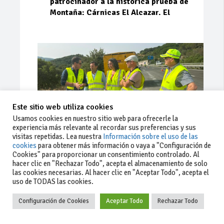
patrocinador a la histórica prueba de
Montaña: Cárnicas El Alcazar. El
Este sitio web utiliza cookies
Usamos cookies en nuestro sitio web para ofrecerle la
experiencia más relevante al recordar sus preferencias y sus
visitas repetidas. Lea nuestra
Información sobre el uso de las
cookies
para obtener más información o vaya a "Configuración de
Cookies" para proporcionar un consentimiento controlado. Al
Ago 03, 2026
94
0
0
hacer clic en "Rechazar Todo", acepta el almacenamiento de solo
las cookies necesarias. Al hacer clic en "Aceptar Todo", acepta el
La Junta implementa mejoras en la
uso de TODAS las cookies.
A381 por Los Barrios
Configuración de Cookies
Aceptar Todo
Rechazar Todo
La Junta de Andalucía, a través de la