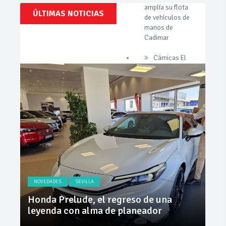
Clásicos,
ÚLTIMAS NOTICIAS
Cárnicas El
Venta,
Alcazar,
Pruebas,
patrocinador de
Entrevistas,
Vídeos
la 42ª Subida a
y
Vejer
mucho
más!
La Junta
implementa
mejoras en la
A381 por Los
Barrios
Invercar
amplía su flota
de vehículos de
manos de
Cadimar
NOVEDADES
SEVILLA
NO
ly
Honda Prelude, el regreso de una
Nue
leyenda con alma de planeador
na