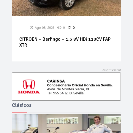
Ago 08, 2026
0
0
BMW – X5 – 3.0d Aut.
Clásicos