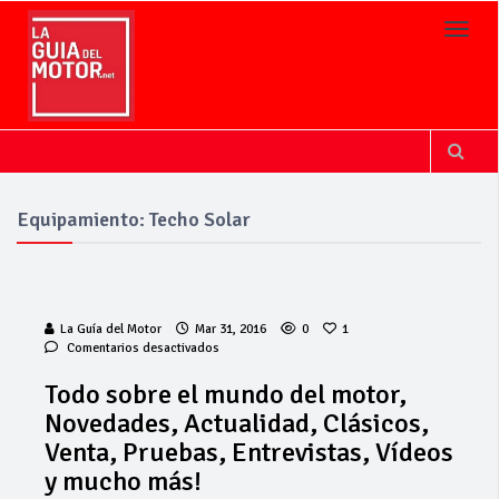
Toggl
Equipamiento: Techo Solar
La Guía del Motor
Mar 31, 2016
0
1
en
Comentarios desactivados
Todo
sobre
Todo sobre el mundo del motor,
el
Novedades, Actualidad, Clásicos,
mundo
del
Venta, Pruebas, Entrevistas, Vídeos
motor,
y mucho más!
Novedades,
Actualidad,