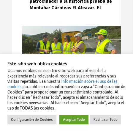
patrocinador a la histórica prueba de
Montaña: Cárnicas El Alcazar. El
Este sitio web utiliza cookies
Usamos cookies en nuestro sitio web para ofrecerle la
experiencia más relevante al recordar sus preferencias y sus
visitas repetidas. Lea nuestra
Información sobre el uso de las
cookies
para obtener más información o vaya a "Configuración de
Cookies" para proporcionar un consentimiento controlado. Al
Ago 03, 2026
94
0
0
hacer clic en "Rechazar Todo", acepta el almacenamiento de solo
las cookies necesarias. Al hacer clic en "Aceptar Todo", acepta el
La Junta implementa mejoras en la
uso de TODAS las cookies.
A381 por Los Barrios
Configuración de Cookies
Aceptar Todo
Rechazar Todo
La Junta de Andalucía, a través de la