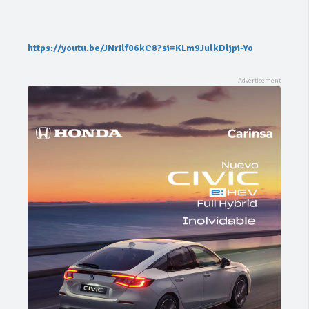
https://youtu.be/JNrIlf06kC8?si=KLm9JulkDljpi-Yo