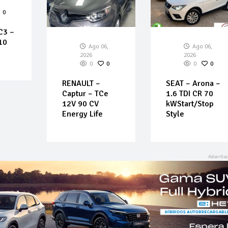
0
C3 –
10
Ago 06,
Ago 06,
2026
2026
0
0
0
0
RENAULT –
SEAT – Arona –
Captur – TCe
1.6 TDI CR 70
12V 90 CV
kWStart/Stop
Energy Life
Style