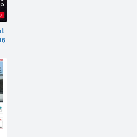
al
96