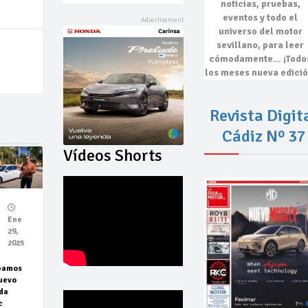
noticias, pruebas,
eventos
y todo el
universo del motor
sevillano, para leer
cómodamente…
¡Todo
los meses nueva edició
Revista Digit
Cádiz Nº 37
Vídeos Shorts
Ene
29,
2025
bamos
uevo
da
c