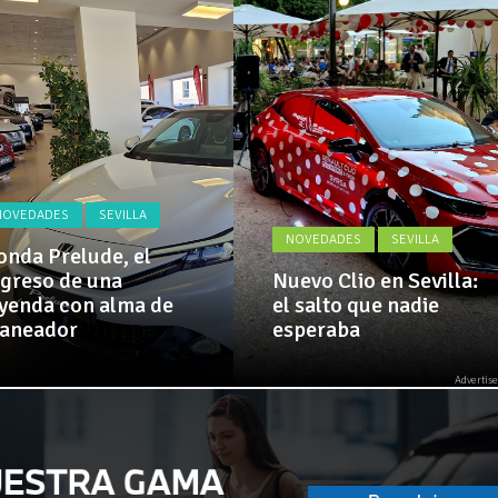
Actualidad,
 implementa mejoras en la A381 por Los Barrios
Clásicos,
Venta,
Pruebas,
 amplía su flota de vehículos de manos de Cadimar
Entrevistas,
Vídeos
y
mucho
más!
NOVEDADES
SEVILLA
NOVEDADES
SEVILLA
nda Prelude, el
greso de una
Nuevo Clio en Sevilla:
yenda con alma de
el salto que nadie
laneador
esperaba