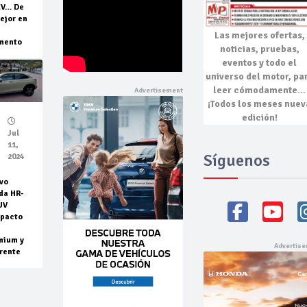
EV… De
ejor en
Las mejores
ofertas,
mento
noticias, pruebas,
eventos
y todo el
universo del motor, pa
leer cómodamente…
¡Todos los meses nuev
edición!
Jul
11,
Síguenos
2024
vo
da HR-
UV
pacto
mium y
rente