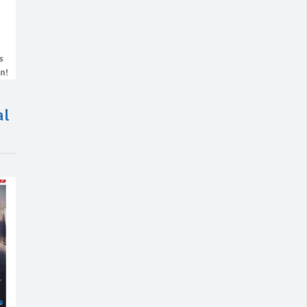
s
n!
al