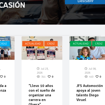
CÁDIZ
ACTUALIDAD
CÁDIZ
ACTUALIDAD
CÁDIZ
,
Jul 23,
Jul 08,
2026
2026
0
311
0
410
0
da a
“Llevo 10 años
JFS Automoción
enza
con el sueño de
apoya al joven
organizar una
talento Diego
carrera en
Viruel
Olvera”