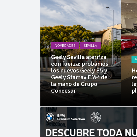
La Junta
Invercar
NOVEDADES
SEVILLA
PRUEBAS
Geely Sevilla aterriza
 Dacia
con fuerza: probamos
rid 155
los nuevos Geely E5 y
Ho
l SUV
Geely Starray EM-i de
re
e sorprende
la mano de Grupo
le
librio
Concesur
p