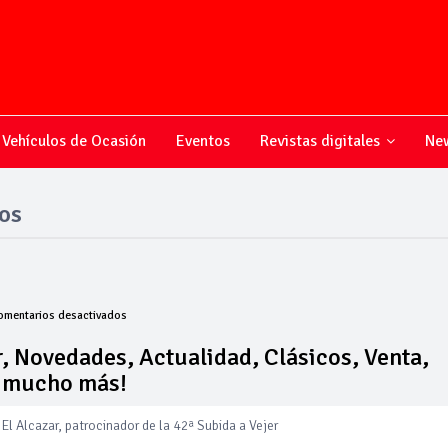
Vehículos de Ocasión
Eventos
Revistas digitales
New
os
en
omentarios desactivados
Todo
sobre
, Novedades, Actualidad, Clásicos, Venta,
el
y mucho más!
mundo
del
motor,
El Alcazar, patrocinador de la 42ª Subida a Vejer
Novedades,