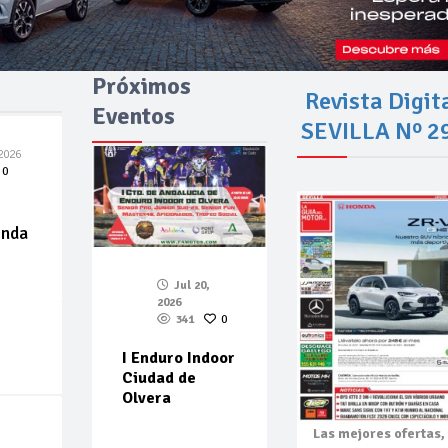
Próximos
Revista Digit
Eventos
SEVILLA Nº 2
2026
0
enda
Jul 20,
2026
341
0
I Enduro Indoor
Ciudad de
Olvera
Las mejores
ofertas,