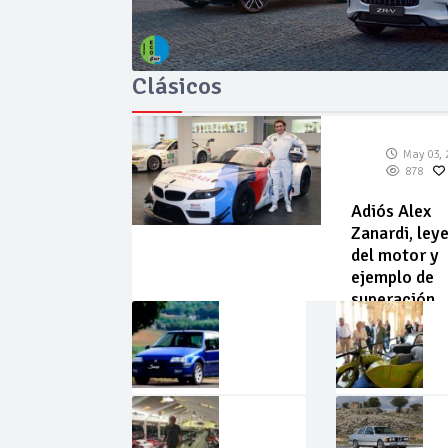
Clásicos
May 03, 
878
Adiós Alex
Zanardi, ley
del motor y
ejemplo de
superación
May
Abr
02,
22,