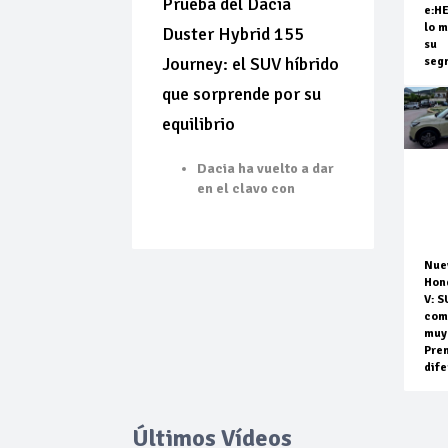
Prueba del Dacia
e:H
lo m
Duster Hybrid 155
su
Journey: el SUV híbrido
seg
que sorprende por su
equilibrio
Dacia ha vuelto a dar
en el clavo con
Nue
Hon
V: S
com
muy
Pre
dife
Últimos Vídeos