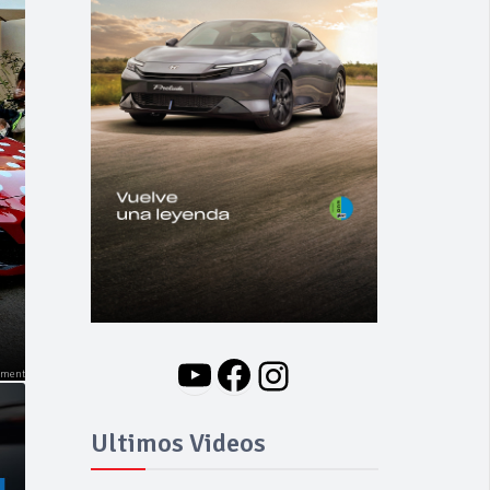
NOVEDADES
Nuevo BMW i3: Y
finalmente el Serie 3
se hizo eléctrico
YouTube
Facebook
Instagram
Ultimos Videos