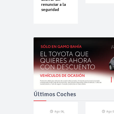
do que
renunciar a la
ende por
seguridad
ilibrio
Últimos Coches
Ago 06,
Ago 0