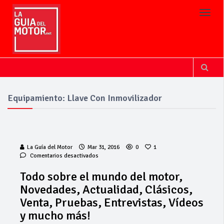
Toggl
Equipamiento: Llave Con Inmovilizador
La Guía del Motor
Mar 31, 2016
0
1
en
Comentarios desactivados
Todo
sobre
Todo sobre el mundo del motor,
el
Novedades, Actualidad, Clásicos,
mundo
del
Venta, Pruebas, Entrevistas, Vídeos
motor,
y mucho más!
Novedades,
Actualidad,