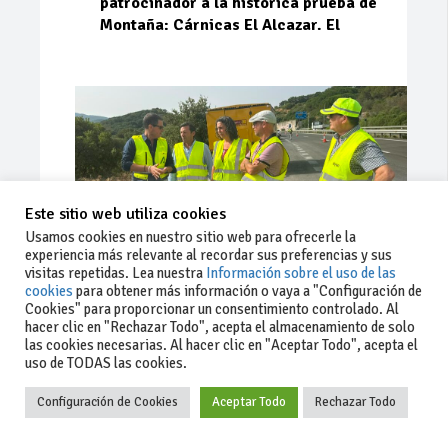
patrocinador a la histórica prueba de
Montaña: Cárnicas El Alcazar. El
Este sitio web utiliza cookies
Usamos cookies en nuestro sitio web para ofrecerle la
experiencia más relevante al recordar sus preferencias y sus
visitas repetidas. Lea nuestra
Información sobre el uso de las
cookies
para obtener más información o vaya a "Configuración de
Cookies" para proporcionar un consentimiento controlado. Al
Ago 03, 2026
76
0
0
hacer clic en "Rechazar Todo", acepta el almacenamiento de solo
las cookies necesarias. Al hacer clic en "Aceptar Todo", acepta el
La Junta implementa mejoras en la
uso de TODAS las cookies.
A381 por Los Barrios
Configuración de Cookies
Aceptar Todo
Rechazar Todo
La Junta de Andalucía, a través de la