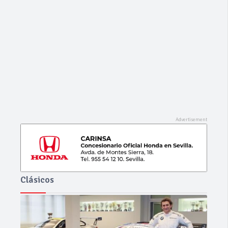
Ago 06, 2026
0
0
RENAULT – Captur – TCe 12V 90 CV Energy
Life
Clásicos