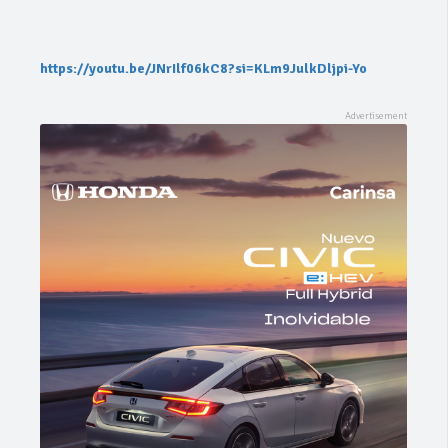
https://youtu.be/JNrIlf06kC8?si=KLm9JulkDljpi-Yo