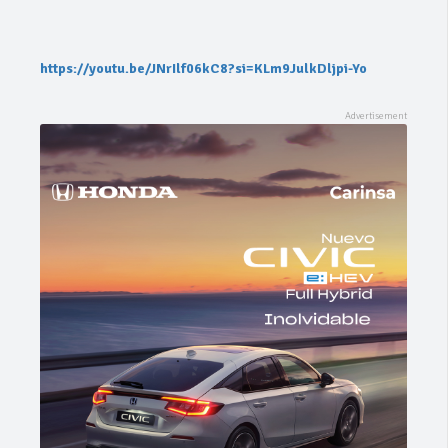
https://youtu.be/JNrIlf06kC8?si=KLm9JulkDljpi-Yo