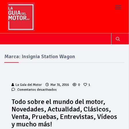
Toggl
Marca: Insignia Station Wagon
La Guía del Motor
Mar 31, 2016
0
1
en
Comentarios desactivados
Todo
sobre
Todo sobre el mundo del motor,
el
Novedades, Actualidad, Clásicos,
mundo
del
Venta, Pruebas, Entrevistas, Vídeos
motor,
y mucho más!
Novedades,
Actualidad,