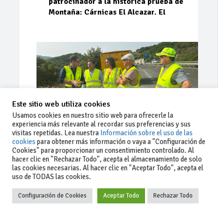
patrocinador a la histórica prueba de
Montaña: Cárnicas El Alcazar. El
Este sitio web utiliza cookies
Usamos cookies en nuestro sitio web para ofrecerle la
experiencia más relevante al recordar sus preferencias y sus
visitas repetidas. Lea nuestra
Información sobre el uso de las
cookies
para obtener más información o vaya a "Configuración de
Cookies" para proporcionar un consentimiento controlado. Al
Ago 03, 2026
73
0
0
hacer clic en "Rechazar Todo", acepta el almacenamiento de solo
las cookies necesarias. Al hacer clic en "Aceptar Todo", acepta el
La Junta implementa mejoras en la
uso de TODAS las cookies.
A381 por Los Barrios
Configuración de Cookies
Aceptar Todo
Rechazar Todo
La Junta de Andalucía, a través de la