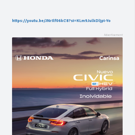
https://youtu.be/JNrIlf06kC8?si=KLm9JulkDljpi-Yo