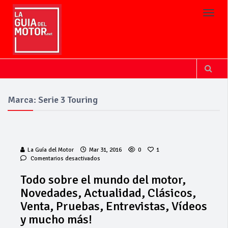
Toggl
Marca: Serie 3 Touring
La Guía del Motor
Mar 31, 2016
0
1
en
Comentarios desactivados
Todo
sobre
Todo sobre el mundo del motor,
el
Novedades, Actualidad, Clásicos,
mundo
del
Venta, Pruebas, Entrevistas, Vídeos
motor,
y mucho más!
Novedades,
Actualidad,