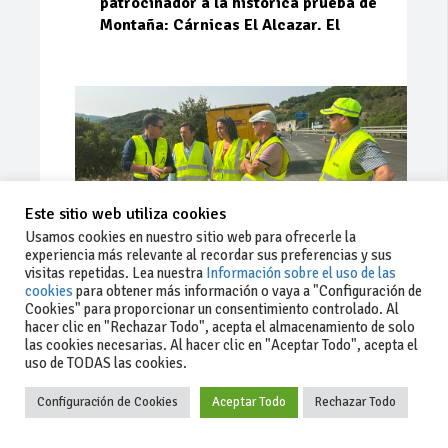
patrocinador a la histórica prueba de
Montaña: Cárnicas El Alcazar. El
Este sitio web utiliza cookies
Usamos cookies en nuestro sitio web para ofrecerle la
experiencia más relevante al recordar sus preferencias y sus
visitas repetidas. Lea nuestra
Información sobre el uso de las
cookies
para obtener más información o vaya a "Configuración de
Cookies" para proporcionar un consentimiento controlado. Al
Ago 03, 2026
87
0
0
hacer clic en "Rechazar Todo", acepta el almacenamiento de solo
las cookies necesarias. Al hacer clic en "Aceptar Todo", acepta el
La Junta implementa mejoras en la
uso de TODAS las cookies.
A381 por Los Barrios
Configuración de Cookies
Aceptar Todo
Rechazar Todo
La Junta de Andalucía, a través de la