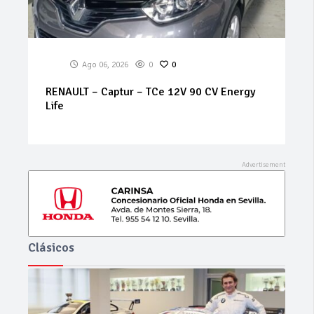
Ago 06, 2026
0
0
SEAT – Arona – 1.6 TDI CR 70 kWStart/Stop
Style
Clásicos