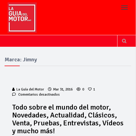
Toggl
Marca: Jimny
La Guía del Motor
Mar 31, 2016
0
1
en
Comentarios desactivados
Todo
sobre
Todo sobre el mundo del motor,
el
Novedades, Actualidad, Clásicos,
mundo
del
Venta, Pruebas, Entrevistas, Vídeos
motor,
y mucho más!
Novedades,
Actualidad,