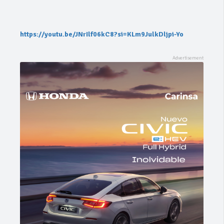
https://youtu.be/JNrIlf06kC8?si=KLm9JulkDljpi-Yo