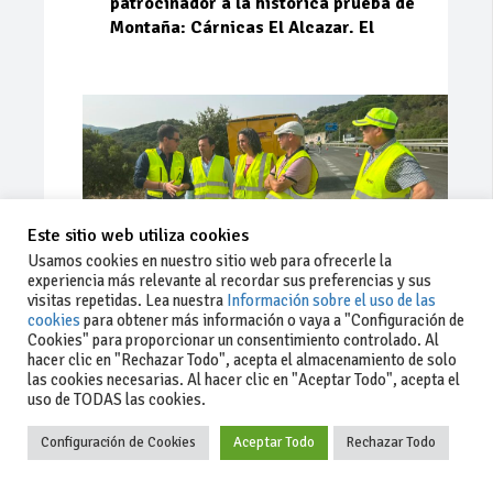
patrocinador a la histórica prueba de
Montaña: Cárnicas El Alcazar. El
Este sitio web utiliza cookies
Usamos cookies en nuestro sitio web para ofrecerle la
experiencia más relevante al recordar sus preferencias y sus
visitas repetidas. Lea nuestra
Información sobre el uso de las
cookies
para obtener más información o vaya a "Configuración de
Cookies" para proporcionar un consentimiento controlado. Al
Ago 03, 2026
76
0
0
hacer clic en "Rechazar Todo", acepta el almacenamiento de solo
las cookies necesarias. Al hacer clic en "Aceptar Todo", acepta el
La Junta implementa mejoras en la
uso de TODAS las cookies.
A381 por Los Barrios
Configuración de Cookies
Aceptar Todo
Rechazar Todo
La Junta de Andalucía, a través de la