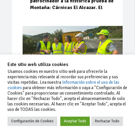
patrocinador a la histórica prueba de
Montaña: Cárnicas El Alcazar. El
Este sitio web utiliza cookies
Usamos cookies en nuestro sitio web para ofrecerle la
experiencia más relevante al recordar sus preferencias y sus
visitas repetidas. Lea nuestra
Información sobre el uso de las
cookies
para obtener más información o vaya a "Configuración de
Cookies" para proporcionar un consentimiento controlado. Al
Ago 03, 2026
94
0
0
hacer clic en "Rechazar Todo", acepta el almacenamiento de solo
las cookies necesarias. Al hacer clic en "Aceptar Todo", acepta el
La Junta implementa mejoras en la
uso de TODAS las cookies.
A381 por Los Barrios
Configuración de Cookies
Aceptar Todo
Rechazar Todo
La Junta de Andalucía, a través de la