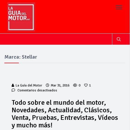
Toggl
Marca: Stellar
La Guía del Motor
Mar 31, 2016
0
1
en
Comentarios desactivados
Todo
sobre
Todo sobre el mundo del motor,
el
Novedades, Actualidad, Clásicos,
mundo
del
Venta, Pruebas, Entrevistas, Vídeos
motor,
y mucho más!
Novedades,
Actualidad,