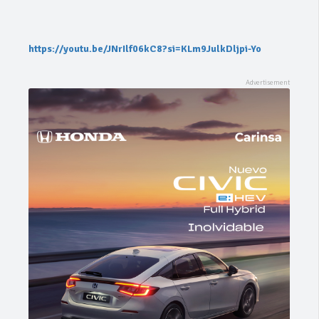
https://youtu.be/JNrIlf06kC8?si=KLm9JulkDljpi-Yo