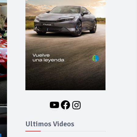
NOVEDADES
Nuevo BMW i3: Y
finalmente el Serie 3
se hizo eléctrico
YouTube
Facebook
Instagram
Ultimos Videos