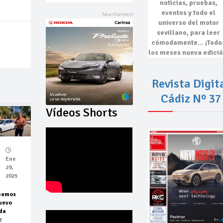
noticias, pruebas,
eventos
y todo el
universo del motor
sevillano, para leer
cómodamente…
¡Todo
los meses nueva edició
Revista Digit
Cádiz Nº 37
Vídeos Shorts
Ene
29,
2025
bamos
uevo
da
c