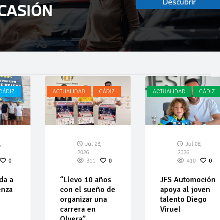
CÁDIZ
ACTUALIDAD
CÁDIZ
ACTUALIDAD
CÁDIZ
,
Jul 23,
Jul 08,
2026
2026
0
311
0
410
0
da a
“Llevo 10 años
JFS Automoción
enza
con el sueño de
apoya al joven
organizar una
talento Diego
carrera en
Viruel
Olvera”