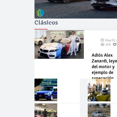
Clásicos
May 03, 
878
Adiós Alex
Zanardi, ley
del motor y
ejemplo de
superación
May
Abr
02,
22,