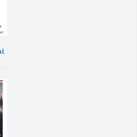
s
n!
al