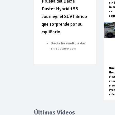
Prueba del Dacia
e:H
lo m
Duster Hybrid 155
su
Journey: el SUV híbrido
seg
que sorprende por su
equilibrio
Dacia ha vuelto a dar
en el clavo con
Nue
Hon
V: S
com
muy
Pre
dife
Últimos Vídeos