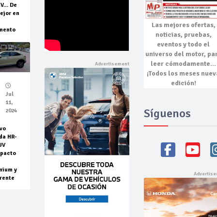
EV… De
ejor en
Las mejores
ofertas,
mento
noticias, pruebas,
eventos
y todo el
universo del motor, pa
leer cómodamente…
¡Todos los meses nuev
edición!
Jul
11,
Síguenos
2024
vo
da HR-
UV
pacto
mium y
rente