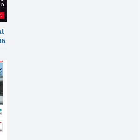
al
96