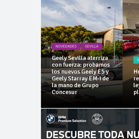
La Junta
Invercar
NOVEDADES
SEVILLA
PRUEBAS
Geely Sevilla aterriza
 Dacia
con fuerza: probamos
rid 155
los nuevos Geely E5 y
Ho
l SUV
Geely Starray EM-i de
re
e sorprende
la mano de Grupo
le
librio
Concesur
p