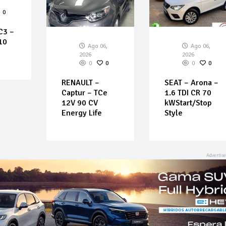
0
C3 –
10
Ago 06,
Ago 06,
2026
2026
0
0
0
0
RENAULT –
SEAT – Arona –
Captur – TCe
1.6 TDI CR 70
12V 90 CV
kWStart/Stop
Energy Life
Style