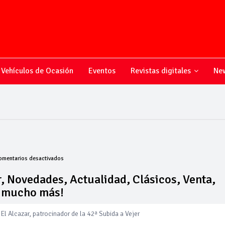
Vehículos de Ocasión
Eventos
Revistas digitales
New
en
omentarios desactivados
Todo
sobre
, Novedades, Actualidad, Clásicos, Venta,
el
y mucho más!
mundo
del
motor,
El Alcazar, patrocinador de la 42ª Subida a Vejer
Novedades,