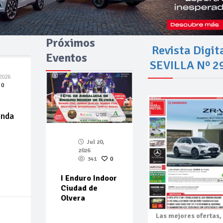
Próximos
Revista Digit
Eventos
SEVILLA Nº 2
2026
0
enda
Jul 20,
2026
341
0
I Enduro Indoor
Ciudad de
Olvera
Las mejores
ofertas,