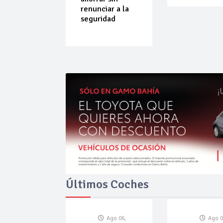
do que
renunciar a la
ende por
seguridad
ilibrio
Últimos Coches
Ago 06,
Ago 0