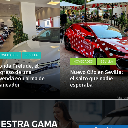
Actualidad,
 implementa mejoras en la A381 por Los Barrios
Clásicos,
Venta,
Pruebas,
 amplía su flota de vehículos de manos de Cadimar
Entrevistas,
Vídeos
y
mucho
más!
NOVEDADES
SEVILLA
NOVEDADES
SEVILLA
nda Prelude, el
greso de una
Nuevo Clio en Sevilla:
yenda con alma de
el salto que nadie
laneador
esperaba