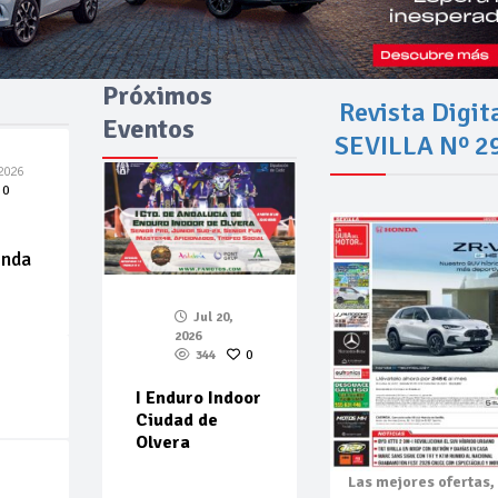
Próximos
Revista Digit
Eventos
SEVILLA Nº 2
2026
0
enda
Jul 20,
2026
344
0
I Enduro Indoor
Ciudad de
Olvera
Las mejores
ofertas,