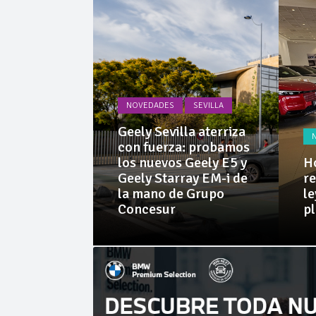
La Junta
Invercar
NOVEDADES
SEVILLA
PRUEBAS
Geely Sevilla aterriza
 Dacia
con fuerza: probamos
rid 155
los nuevos Geely E5 y
Ho
l SUV
Geely Starray EM-i de
re
e sorprende
la mano de Grupo
le
librio
Concesur
p