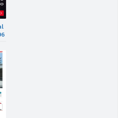
al
96