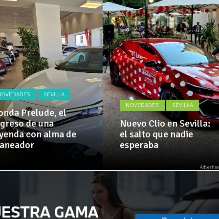
Actualidad,
 implementa mejoras en la A381 por Los Barrios
Clásicos,
Venta,
Pruebas,
 amplía su flota de vehículos de manos de Cadimar
Entrevistas,
Vídeos
y
mucho
más!
NOVEDADES
SEVILLA
NOVEDADES
SEVILLA
nda Prelude, el
greso de una
Nuevo Clio en Sevilla:
yenda con alma de
el salto que nadie
laneador
esperaba