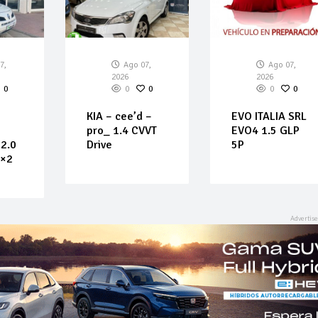
7,
Ago 07,
Ago 07,
2026
2026
0
0
0
0
0
KIA – cee’d –
EVO ITALIA SRL
pro_ 1.4 CVVT
EVO4 1.5 GLP
2.0
Drive
5P
4×2