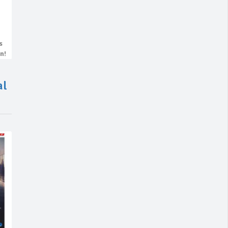
s
n!
al