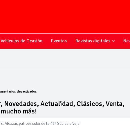
Vehículos de Ocasión
Eventos
Revistas digitales
New
en
omentarios desactivados
Todo
sobre
, Novedades, Actualidad, Clásicos, Venta,
el
y mucho más!
mundo
del
motor,
El Alcazar, patrocinador de la 42ª Subida a Vejer
Novedades,