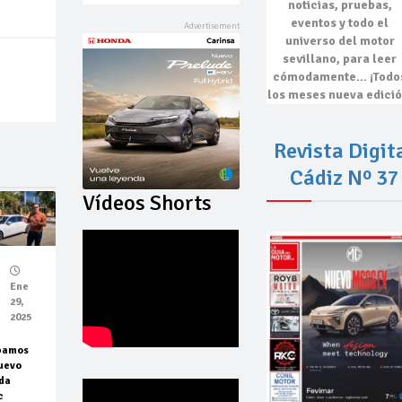
noticias, pruebas,
eventos
y todo el
universo del motor
sevillano, para leer
cómodamente…
¡Todo
los meses nueva edició
Revista Digit
Cádiz Nº 37
Vídeos Shorts
Ene
29,
2025
bamos
uevo
da
c