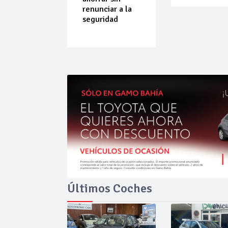
do que
renunciar a la
ende por
seguridad
ilibrio
Últimos Coches