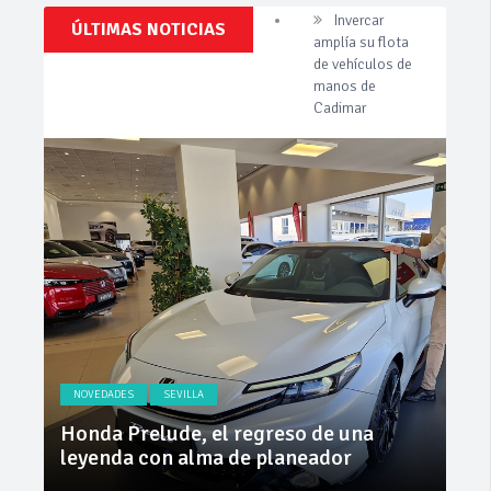
Clásicos,
ÚLTIMAS NOTICIAS
Cárnicas El
Venta,
Alcazar,
Pruebas,
patrocinador de
Entrevistas,
Vídeos
la 42ª Subida a
y
Vejer
mucho
más!
La Junta
implementa
mejoras en la
A381 por Los
Barrios
Invercar
amplía su flota
de vehículos de
manos de
Cadimar
NOVEDADES
SEVILLA
NO
ly
Honda Prelude, el regreso de una
Nue
leyenda con alma de planeador
na