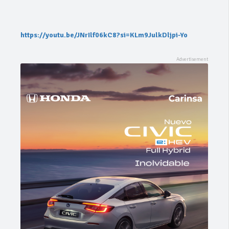
https://youtu.be/JNrIlf06kC8?si=KLm9JulkDljpi-Yo