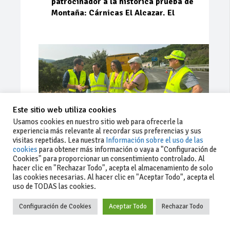
patrocinador a la histórica prueba de
Montaña: Cárnicas El Alcazar. El
Este sitio web utiliza cookies
Usamos cookies en nuestro sitio web para ofrecerle la
experiencia más relevante al recordar sus preferencias y sus
visitas repetidas. Lea nuestra
Información sobre el uso de las
cookies
para obtener más información o vaya a "Configuración de
Cookies" para proporcionar un consentimiento controlado. Al
Ago 03, 2026
93
0
0
hacer clic en "Rechazar Todo", acepta el almacenamiento de solo
las cookies necesarias. Al hacer clic en "Aceptar Todo", acepta el
La Junta implementa mejoras en la
uso de TODAS las cookies.
A381 por Los Barrios
Configuración de Cookies
Aceptar Todo
Rechazar Todo
La Junta de Andalucía, a través de la