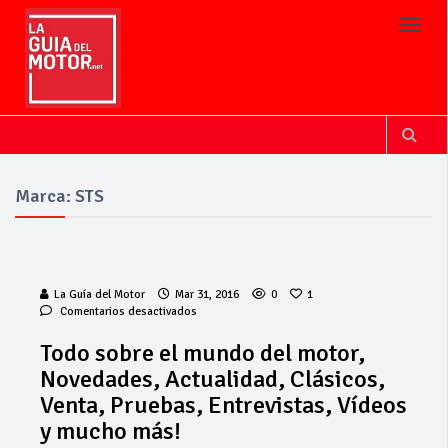
Toggl
Marca: STS
La Guía del Motor
Mar 31, 2016
0
1
en
Comentarios desactivados
Todo
sobre
Todo sobre el mundo del motor,
el
Novedades, Actualidad, Clásicos,
mundo
del
Venta, Pruebas, Entrevistas, Vídeos
motor,
y mucho más!
Novedades,
Actualidad,