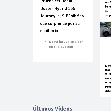
Prueba del Dacia
e:H
lo m
Duster Hybrid 155
su
Journey: el SUV híbrido
seg
que sorprende por su
equilibrio
Dacia ha vuelto a dar
en el clavo con
Nue
Hon
V: S
com
muy
Pre
dife
Últimos Vídeos