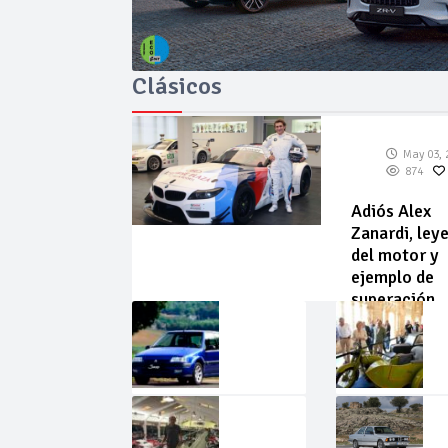
Clásicos
May 03, 
874
Adiós Alex
Zanardi, ley
del motor y
ejemplo de
superación
May
Abr
02,
22,