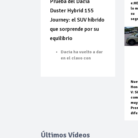
Prueba del Dacia
e:H
lo m
Duster Hybrid 155
su
Journey: el SUV híbrido
seg
que sorprende por su
equilibrio
Dacia ha vuelto a dar
en el clavo con
Nue
Hon
V: S
com
muy
Pre
dife
Últimos Vídeos