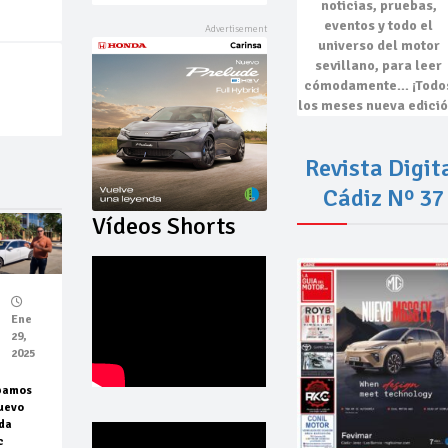
noticias, pruebas,
eventos
y todo el
universo del motor
sevillano, para leer
cómodamente…
¡Todo
los meses nueva edició
Revista Digit
Cádiz Nº 37
Vídeos Shorts
Ene
29,
2025
bamos
uevo
da
c