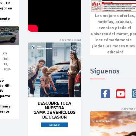
EV… De
ejor en
Las mejores
ofertas,
mento
noticias, pruebas,
eventos
y todo el
universo del motor, pa
leer cómodamente…
¡Todos los meses nuev
edición!
Jul
11,
Síguenos
2024
vo
da HR-
UV
pacto
mium y
rente