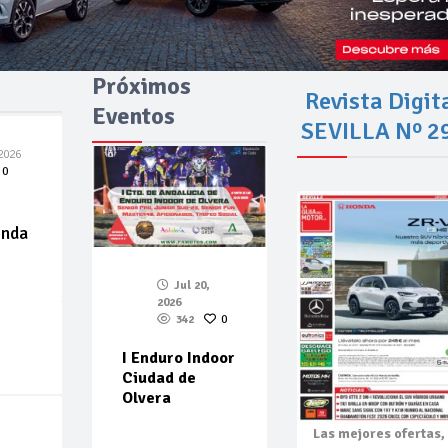
Próximos
Revista Digit
Eventos
SEVILLA Nº 2
2026
0
enda
Jul 20,
2026
342
0
I Enduro Indoor
Ciudad de
Olvera
Las mejores
ofertas,