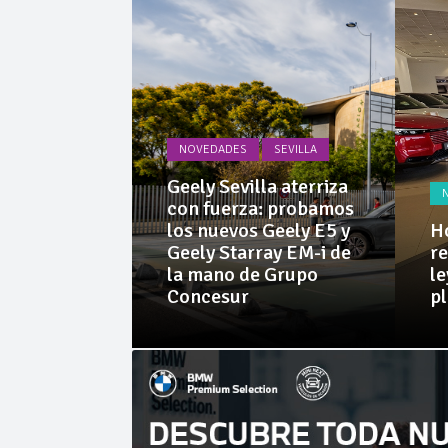
La Junta
Invercar
NOVEDADES
SEVILLA
PRUEBAS
Geely Sevilla aterriza
 Dacia
con fuerza: probamos
rid 155
los nuevos Geely E5 y
Ho
l SUV
Geely Starray EM-i de
re
e sorprende
la mano de Grupo
le
librio
Concesur
p