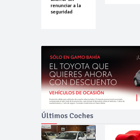
do que
renunciar a la
ende por
seguridad
ilibrio
Últimos Coches