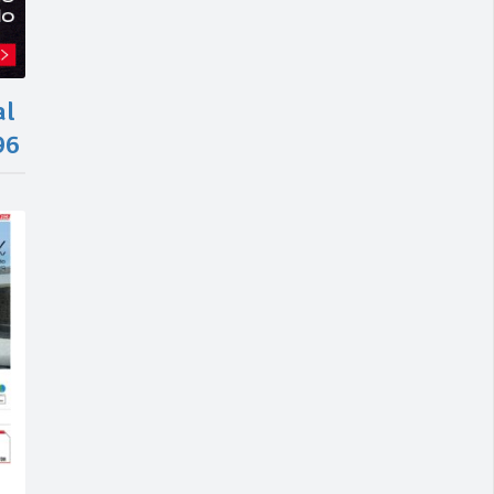
al
96