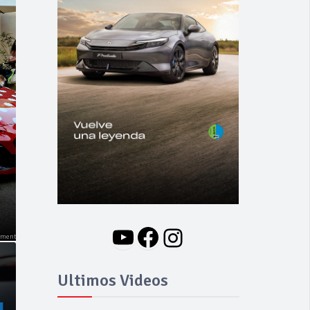
NOVEDADES
Nuevo BMW i3: Y
finalmente el Serie 3
se hizo eléctrico
YouTube
Facebook
Instagram
Ultimos Videos