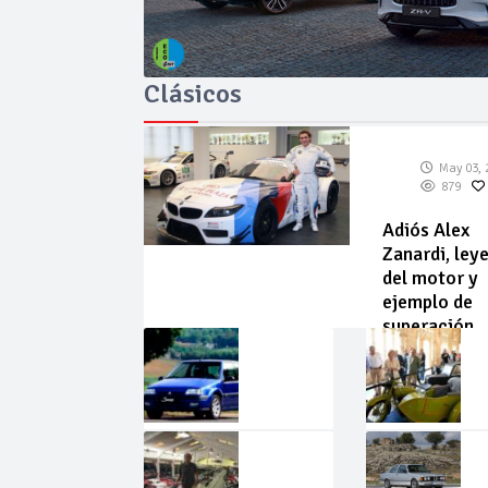
Clásicos
May 03, 
879
Adiós Alex
Zanardi, ley
del motor y
ejemplo de
superación
May
Abr
02,
22,