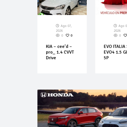
Ago 07,
Ago 07,
Ago 0
026
2026
2026
0
0
0
0
0
LT –
KIA – cee’d –
EVO ITALIA
s –
pro_ 1.4 CVVT
EVO4 1.5 G
ique 2.0
Drive
5P
50cv 4×2