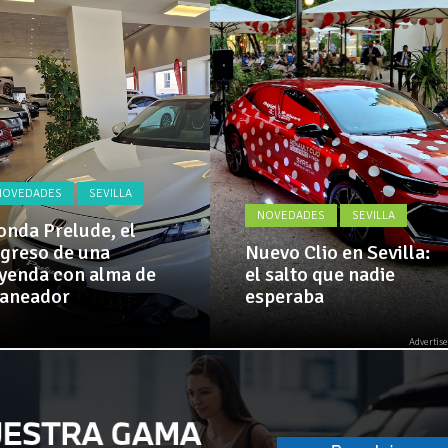
Actualidad,
 implementa mejoras en la A381 por Los Barrios
Clásicos,
Venta,
Pruebas,
 amplía su flota de vehículos de manos de Cadimar
Entrevistas,
Vídeos
y
mucho
más!
NOVEDADES
SEVILLA
NOVEDADES
SEVILLA
nda Prelude, el
greso de una
Nuevo Clio en Sevilla:
yenda con alma de
el salto que nadie
laneador
esperaba