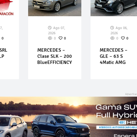
7,
Ago 07,
Ago 06,
2026
2026
0
0
0
0
0
 SRL
MERCEDES –
MERCEDES –
LP
Clase SLK – 200
GLE – 63 S
BlueEFFICIENCY
4Matic AMG