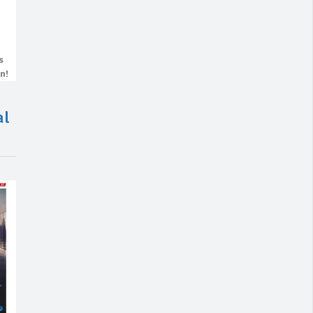
s
n!
al