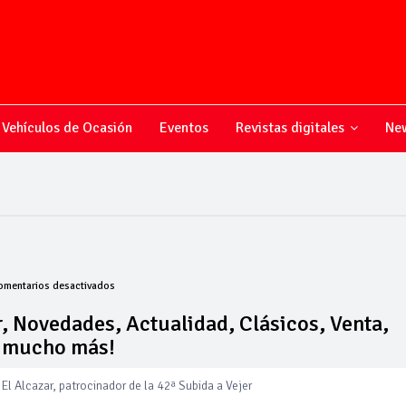
Vehículos de Ocasión
Eventos
Revistas digitales
New
en
omentarios desactivados
Todo
sobre
, Novedades, Actualidad, Clásicos, Venta,
el
y mucho más!
mundo
del
motor,
El Alcazar, patrocinador de la 42ª Subida a Vejer
Novedades,