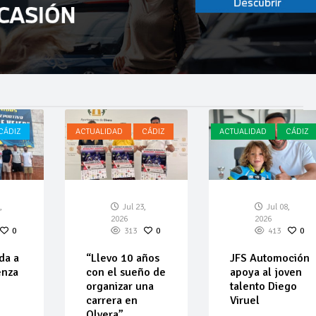
CÁDIZ
ACTUALIDAD
CÁDIZ
ACTUALIDAD
CÁDIZ
,
Jul 23,
Jul 08,
2026
2026
0
313
0
413
0
da a
“Llevo 10 años
JFS Automoción
enza
con el sueño de
apoya al joven
organizar una
talento Diego
carrera en
Viruel
Olvera”