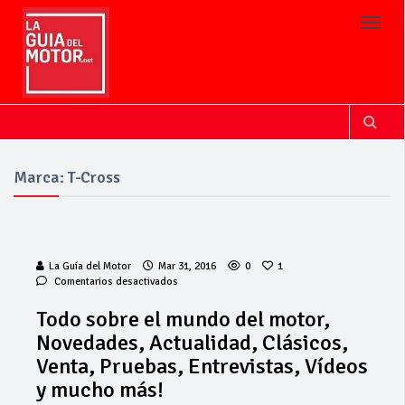
Toggl
Marca: T-Cross
La Guía del Motor
Mar 31, 2016
0
1
en
Comentarios desactivados
Todo
sobre
Todo sobre el mundo del motor,
el
Novedades, Actualidad, Clásicos,
mundo
del
Venta, Pruebas, Entrevistas, Vídeos
motor,
y mucho más!
Novedades,
Actualidad,