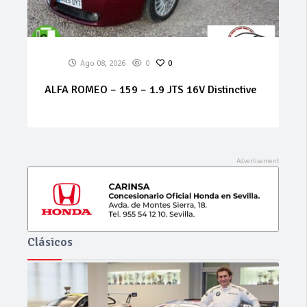
Ago 07, 2026
0
0
MERCEDES Sprinter 314 cdi
Clásicos