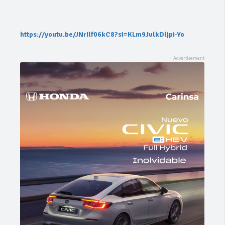
https://youtu.be/JNrIlf06kC8?si=KLm9JulkDljpi-Yo