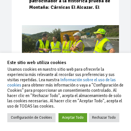
patrocinador a la histórica prueba de
Montaña: Cárnicas El Alcazar. El
Este sitio web utiliza cookies
Usamos cookies en nuestro sitio web para ofrecerle la
experiencia más relevante al recordar sus preferencias y sus
visitas repetidas. Lea nuestra
Información sobre el uso de las
cookies
para obtener más información o vaya a "Configuración de
Cookies" para proporcionar un consentimiento controlado. Al
Ago 03, 2026
88
0
0
hacer clic en "Rechazar Todo", acepta el almacenamiento de solo
las cookies necesarias. Al hacer clic en "Aceptar Todo", acepta el
La Junta implementa mejoras en la
uso de TODAS las cookies.
A381 por Los Barrios
Configuración de Cookies
Aceptar Todo
Rechazar Todo
La Junta de Andalucía, a través de la