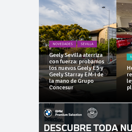
Cárnicas 
La Junta
NOVEDADES
SEVILLA
PRUEBAS
Geely Sevilla aterriza
N
 Dacia
con fuerza: probamos
rid 155
los nuevos Geely E5 y
Ho
 SUV
Geely Starray EM-i de
re
e sorprende
la mano de Grupo
le
librio
Concesur
pl