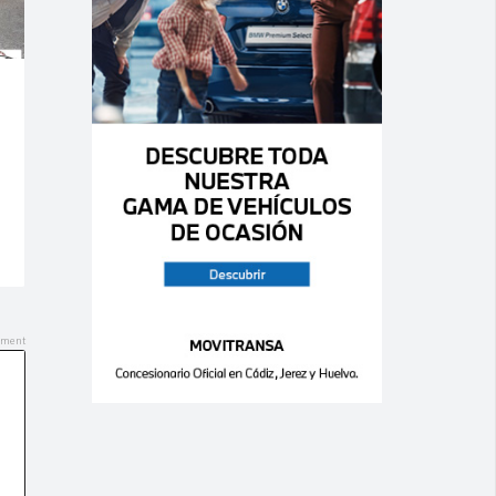
Ago 07,
Ago 07,
2026
2026
0
0
0
0
MERCEDES
RENAULT –
Sprinter 314 cdi
Mégane – 1.5
dCi 110 CV EDC
Bose