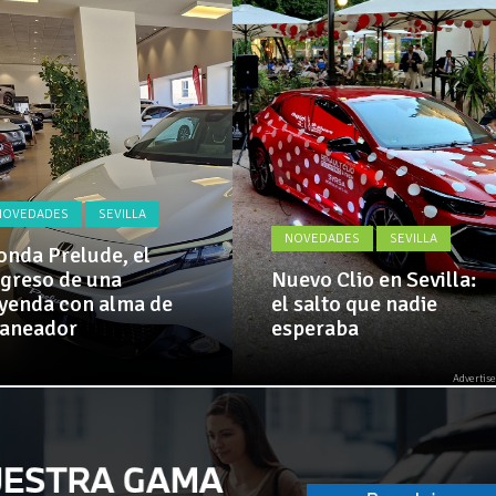
Actualidad,
El Alcazar, patrocinador de la 42ª Subida a Vejer
Clásicos,
Venta,
Pruebas,
 implementa mejoras en la A381 por Los Barrios
Entrevistas,
Vídeos
y
mucho
más!
OVEDADES
SEVILLA
NOVEDADES
SEVILLA
nda Prelude, el
greso de una
Nuevo Clio en Sevilla:
yenda con alma de
el salto que nadie
aneador
esperaba