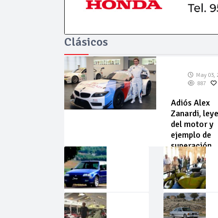
Clásicos
May 03, 
887
Adiós Alex
Zanardi, ley
del motor y
ejemplo de
superación
May
Abr
02,
22,