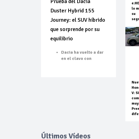
Prueba del Dacia
e:H
lo m
Duster Hybrid 155
su
Journey: el SUV híbrido
seg
que sorprende por su
equilibrio
Dacia ha vuelto a dar
en el clavo con
Nue
Hon
V: S
com
muy
Pre
dife
Últimos Vídeos