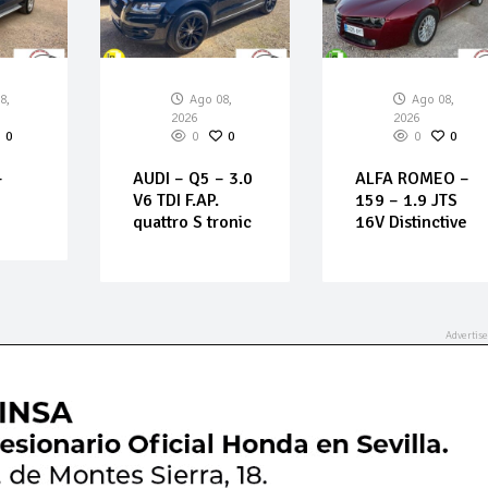
8,
Ago 08,
Ago 08,
2026
2026
0
0
0
0
0
–
AUDI – Q5 – 3.0
ALFA ROMEO –
V6 TDI F.AP.
159 – 1.9 JTS
quattro S tronic
16V Distinctive