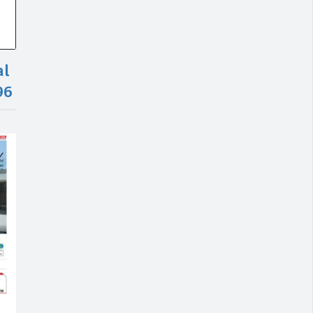
al
96