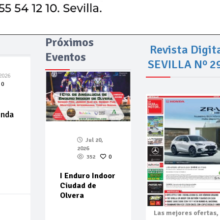
Próximos
Revista Digit
Eventos
SEVILLA Nº 2
2026
0
enda
Jul 20,
2026
352
0
I Enduro Indoor
Ciudad de
Olvera
Las mejores
ofertas,