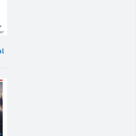
s
n!
al