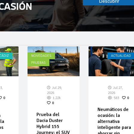
CÁDIZ
NOVEDADES
ACTUALIDAD
PRUEBAS
3,
Jul 29,
Jul 27,
2026
2026
0
1.22k
583
0
0
Neumáticos de
Prueba del
a
ocasión: la
Dacia Duster
la
alternativa
Hybrid 155
os
inteligente para
Journey: el SUV
ahorrar sin