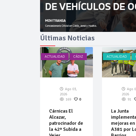
Últimas Noticias
AD
CÁDIZ
ACTUALIDAD
CÁDIZ
ACTUALIDAD
Ago 03,
Ago 03,
Ago 0
026
2026
2026
172
0
169
0
91
car amplía
Cárnicas El
La Junta
ta de
Alcazar,
implement
ulos de
patrocinador de
mejoras en 
 de
la 42ª Subida a
A381 por L
ar
Vejer
Barrios