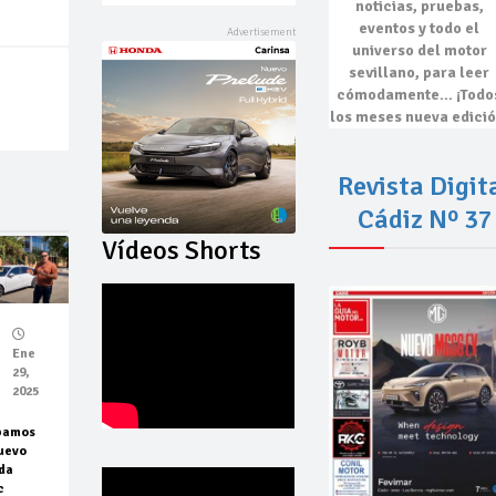
noticias, pruebas,
eventos
y todo el
universo del motor
sevillano, para leer
cómodamente…
¡Todo
los meses nueva edició
Revista Digit
Cádiz Nº 37
Vídeos Shorts
Ene
29,
2025
bamos
uevo
da
c