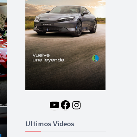
NOVEDADES
Nuevo BMW i3: Y
finalmente el Serie 3
se hizo eléctrico
YouTube
Facebook
Instagram
Ultimos Videos