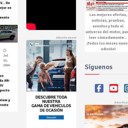
EV… De
ejor en
Las mejores
ofertas,
mento
noticias, pruebas,
eventos
y todo el
universo del motor, pa
leer cómodamente…
¡Todos los meses nuev
edición!
Jul
11,
Síguenos
2024
vo
da HR-
UV
pacto
mium y
rente