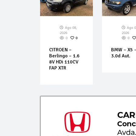
Ago 08,
Ago 08,
Ago 0
026
2026
2026
0
0
0
0
0
EDES –
CITROEN –
BMW – X5 
 B – B 180
Berlingo – 1.6
3.0d Aut.
lue
8V HDi 110CV
IENCY
FAP XTR