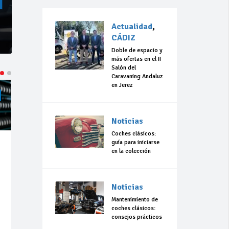
Actualidad
,
CÁDIZ
Doble de espacio y
más ofertas en el II
Salón del
Caravaning Andaluz
en Jerez
ACTUALIDAD
CÁDIZ
ACTUALIDAD
CÁDIZ
Noticias
Coches clásicos:
guía para iniciarse
Jul 23,
Jul 23,
en la colección
2026
2026
199
0
320
0
Noticias
La 42ª Subida a
“Llevo 10 años
Vejer comienza
con el sueño de
Mantenimiento de
a perfilarse
organizar una
coches clásicos:
carrera en
consejos prácticos
Olvera”